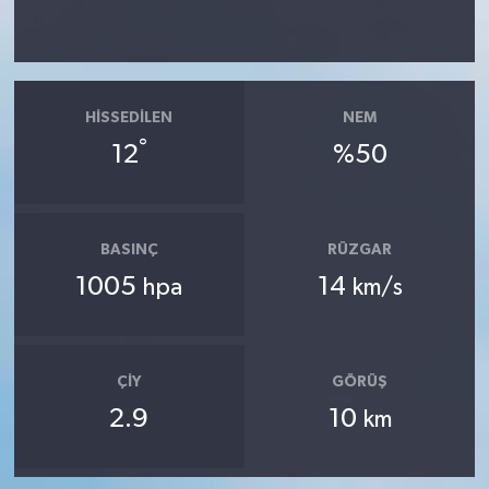
HISSEDILEN
NEM
°
12
%50
BASINÇ
RÜZGAR
1005
14
hpa
km/s
ÇIY
GÖRÜŞ
2.9
10
km