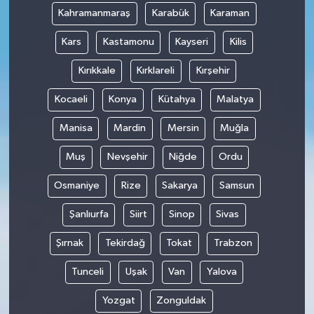
Kahramanmaraş
Karabük
Karaman
Kars
Kastamonu
Kayseri
Kilis
Kırıkkale
Kırklareli
Kırşehir
Kocaeli
Konya
Kütahya
Malatya
Manisa
Mardin
Mersin
Muğla
Muş
Nevşehir
Niğde
Ordu
Osmaniye
Rize
Sakarya
Samsun
Şanlıurfa
Siirt
Sinop
Sivas
Şırnak
Tekirdağ
Tokat
Trabzon
Tunceli
Uşak
Van
Yalova
Yozgat
Zonguldak