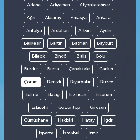
Adana
Adıyaman
Afyonkarahisar
Ağrı
Aksaray
Amasya
Ankara
Antalya
Ardahan
Artvin
Aydın
Balıkesir
Bartın
Batman
Bayburt
Bilecik
Bingöl
Bitlis
Bolu
Burdur
Bursa
Çanakkale
Çankırı
Çorum
Denizli
Diyarbakır
Düzce
Edirne
Elazığ
Erzincan
Erzurum
Eskişehir
Gaziantep
Giresun
Gümüşhane
Hakkâri
Hatay
Iğdır
Isparta
İstanbul
İzmir