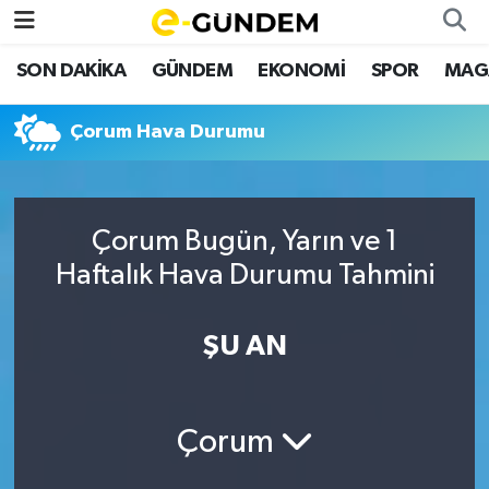
SON DAKİKA
GÜNDEM
EKONOMİ
SPOR
MAG
SON DAKİKA
Nöbetçi Eczaneler
Çorum Hava Durumu
GÜNDEM
Hava Durumu
EKONOMİ
Namaz Vakitleri
Çorum Bugün, Yarın ve 1
SPOR
Trafik Durumu
Haftalık Hava Durumu Tahmini
MAGAZİN
Süper Lig Puan Durumu ve Fikstür
ŞU AN
SAĞLIK
Tüm Manşetler
TEKNOLOJİ
Son Dakika Haberleri
Çorum
Haber Arşivi