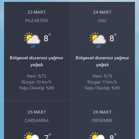
23 MART
24 MART
PAZARTESI
SALI
°
°
8
8
Bölgesel düzensiz yağmur
Bölgesel düzensiz yağmur
yağışlı
yağışlı
Nem: %72
Nem: %79
Rüzgar: 10 km/h
Rüzgar: 13 km/h
Yağış Olasılığı: %86
Yağış Olasılığı: %89
25 MART
26 MART
ÇARŞAMBA
PERŞEMBE
°
°
7
8