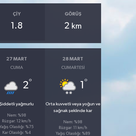
ÇIY
GÖRÜŞ
1.8
2
km
27 MART
28 MART
CUMA
CUMARTESI
°
°
2
1
Şiddetli yağmurlu
Orta kuvvetli veya yoğun ve
sağnak şeklinde kar
Nem: %98
Rüzgar: 12 km/h
Nem: %98
Yağış Olasılığı: %75
Rüzgar: 11 km/h
Kar Olasılığı: %4
Yağış Olasılığı: %89