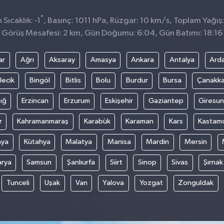
°
ıcaklık: -1
, Basınç: 1011 hPa, Rüzgar: 10 km/s, Toplam Yağış:
Görüş Mesafesi: 2 km, Gün Doğumu: 6:04, Gün Batımı: 18:16
ar
Ağrı
Aksaray
Amasya
Ankara
Antalya
Ard
lecik
Bingöl
Bitlis
Bolu
Burdur
Bursa
Çanakka
ığ
Erzincan
Erzurum
Eskişehir
Gaziantep
Giresun
r
Kahramanmaraş
Karabük
Karaman
Kars
Kastam
nya
Kütahya
Malatya
Manisa
Mardin
Mersin
arya
Samsun
Şanlıurfa
Siirt
Sinop
Sivas
Şırnak
Tunceli
Uşak
Van
Yalova
Yozgat
Zonguldak