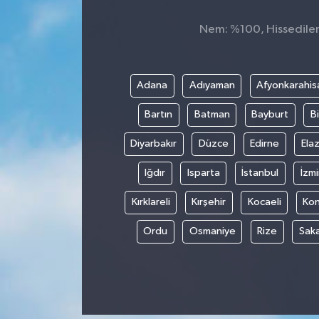
Nem: %100, Hissedilen S
Adana
Adıyaman
Afyonkarahis
Bartın
Batman
Bayburt
Bi
Diyarbakır
Düzce
Edirne
Elaz
Iğdır
Isparta
İstanbul
İzmi
Kırklareli
Kırşehir
Kocaeli
Ko
Ordu
Osmaniye
Rize
Sak