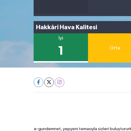
Hakkâri Hava Kalitesi
İyi
1
Orta
e-gundemnet, yepyeni temasıyla sizleri buluştururke