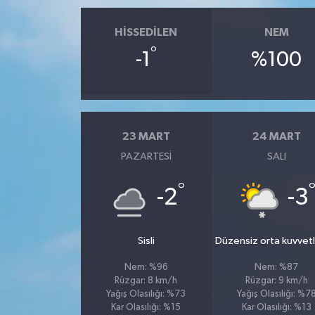
HISSEDILEN
NEM
°
-1
%100
23 MART
24 MART
PAZARTESI
SALI
°
-2
-3
Sisli
Düzensiz orta kuvvetli
Nem: %96
Nem: %87
Rüzgar: 8 km/h
Rüzgar: 9 km/h
Yağış Olasılığı: %73
Yağış Olasılığı: %7
Kar Olasılığı: %15
Kar Olasılığı: %13