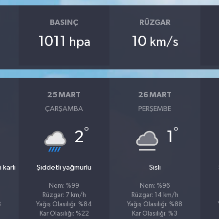
BASINÇ
RÜZGAR
1011
10
hpa
km/s
25 MART
26 MART
ÇARŞAMBA
PERŞEMBE
°
°
°
2
1
 karlı
Şiddetli yağmurlu
Sisli
Nem: %99
Nem: %96
Rüzgar: 7 km/h
Rüzgar: 14 km/h
8
Yağış Olasılığı: %84
Yağış Olasılığı: %88
Kar Olasılığı: %22
Kar Olasılığı: %3