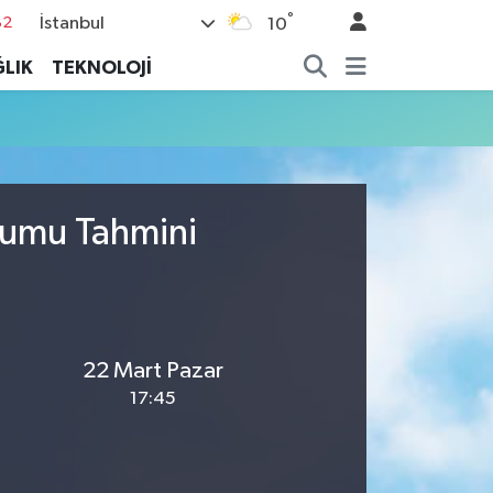
°
İstanbul
82
10
02
LIK
TEKNOLOJİ
19
18
19
%0
rumu Tahmini
22 Mart Pazar
17:45