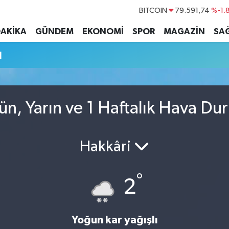
BITCOIN
79.591,74
%-1.
DOLAR
45,43620
%0.
DAKİKA
GÜNDEM
EKONOMİ
SPOR
MAGAZİN
SAĞ
EURO
53,38690
%0.
u
STERLİN
61,60380
%0.
G.ALTIN
6862,09000
%0.
BİST100
14.598,00
ün, Yarın ve 1 Haftalık Hava Du
Hakkâri
°
2
Yoğun kar yağışlı