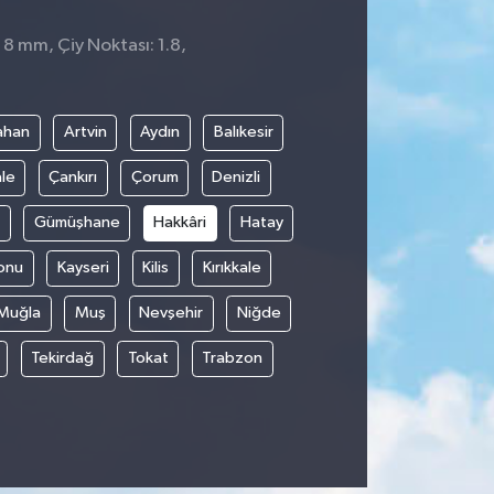
 8 mm, Çiy Noktası: 1.8,
ahan
Artvin
Aydın
Balıkesir
le
Çankırı
Çorum
Denizli
Gümüşhane
Hakkâri
Hatay
onu
Kayseri
Kilis
Kırıkkale
Muğla
Muş
Nevşehir
Niğde
Tekirdağ
Tokat
Trabzon