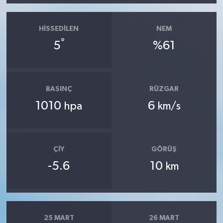
HISSEDILEN
NEM
°
5
%61
BASINÇ
RÜZGAR
1010
6
hpa
km/s
ÇIY
GÖRÜŞ
-5.6
10
km
25 MART
26 MART