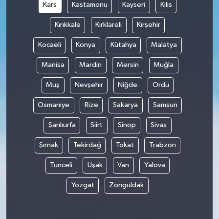
Kars
Kastamonu
Kayseri
Kilis
Kırıkkale
Kırklareli
Kırşehir
Kocaeli
Konya
Kütahya
Malatya
Manisa
Mardin
Mersin
Muğla
Muş
Nevşehir
Niğde
Ordu
Osmaniye
Rize
Sakarya
Samsun
Şanlıurfa
Siirt
Sinop
Sivas
Şırnak
Tekirdağ
Tokat
Trabzon
Tunceli
Uşak
Van
Yalova
Yozgat
Zonguldak