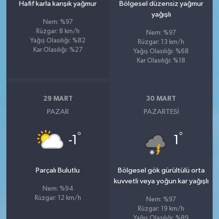
Hafif karla karışık yağmur
Bölgesel düzensiz yağmur
yağışlı
Nem: %97
Rüzgar: 8 km/h
Nem: %97
Yağış Olasılığı: %82
Rüzgar: 13 km/h
Kar Olasılığı: %27
Yağış Olasılığı: %68
Kar Olasılığı: %18
29 MART
30 MART
PAZAR
PAZARTESI
°
°
-1
1
Parçalı Bulutlu
Bölgesel gök gürültülü orta
kuvvetli veya yoğun kar yağışlı
Nem: %94
Rüzgar: 12 km/h
Nem: %97
Rüzgar: 19 km/h
Yağış Olasılığı: %89