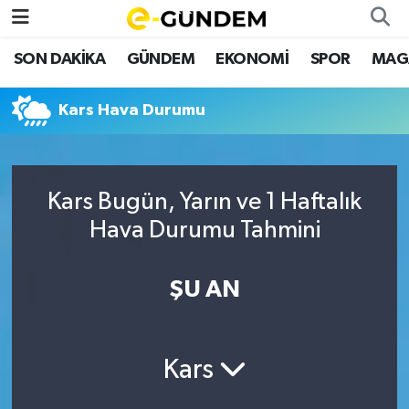
SON DAKİKA
GÜNDEM
EKONOMİ
SPOR
MAG
SON DAKİKA
Nöbetçi Eczaneler
Kars Hava Durumu
GÜNDEM
Hava Durumu
EKONOMİ
Namaz Vakitleri
Kars Bugün, Yarın ve 1 Haftalık
SPOR
Trafik Durumu
Hava Durumu Tahmini
MAGAZİN
Süper Lig Puan Durumu ve Fikstür
ŞU AN
SAĞLIK
Tüm Manşetler
TEKNOLOJİ
Son Dakika Haberleri
Kars
Haber Arşivi