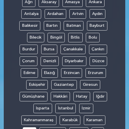
Ağrı
Aksaray
Amasya
Ankara
Antalya
Ardahan
Artvin
Aydın
Balıkesir
Bartın
Batman
Bayburt
Bilecik
Bingöl
Bitlis
Bolu
Burdur
Bursa
Çanakkale
Çankırı
Çorum
Denizli
Diyarbakır
Düzce
Edirne
Elazığ
Erzincan
Erzurum
Eskişehir
Gaziantep
Giresun
Gümüşhane
Hakkâri
Hatay
Iğdır
Isparta
İstanbul
İzmir
Kahramanmaraş
Karabük
Karaman