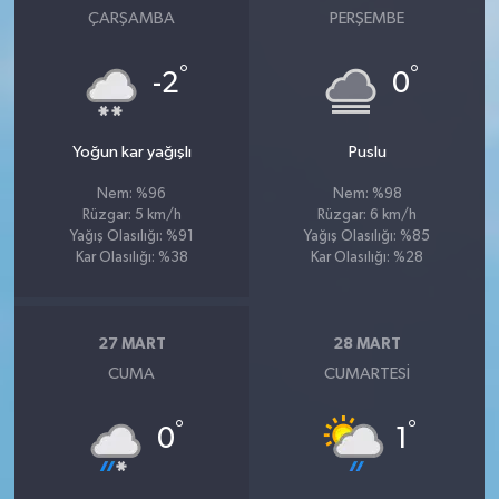
ÇARŞAMBA
PERŞEMBE
°
°
-2
0
Yoğun kar yağışlı
Puslu
Nem: %96
Nem: %98
Rüzgar: 5 km/h
Rüzgar: 6 km/h
Yağış Olasılığı: %91
Yağış Olasılığı: %85
Kar Olasılığı: %38
Kar Olasılığı: %28
27 MART
28 MART
CUMA
CUMARTESI
°
°
0
1