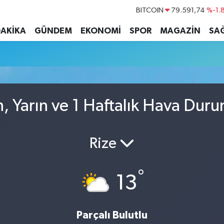
BITCOIN
79.591,74
%-1.
DOLAR
45,43620
%0.
DAKİKA
GÜNDEM
EKONOMİ
SPOR
MAGAZİN
SAĞ
EURO
53,38690
%0.
STERLİN
61,60380
%0.
G.ALTIN
6862,09000
%0.
BİST100
14.598,00
, Yarın ve 1 Haftalık Hava Dur
Rize
°
13
Parçalı Bulutlu