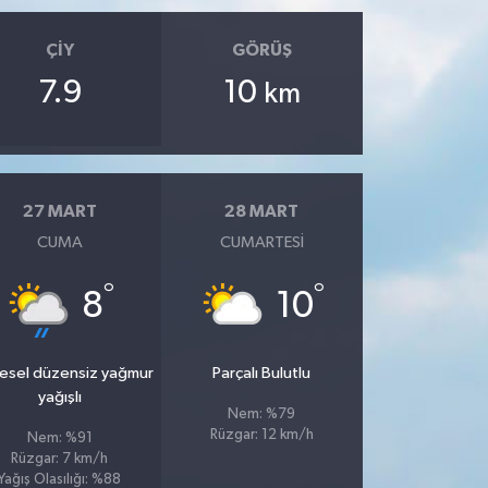
ÇIY
GÖRÜŞ
7.9
10
km
27 MART
28 MART
CUMA
CUMARTESI
°
°
8
10
esel düzensiz yağmur
Parçalı Bulutlu
yağışlı
Nem: %79
Rüzgar: 12 km/h
Nem: %91
Rüzgar: 7 km/h
Yağış Olasılığı: %88