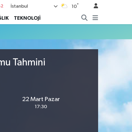
°
İstanbul
82
10
02
LIK
TEKNOLOJİ
19
18
19
%0
umu Tahmini
22 Mart Pazar
17:30