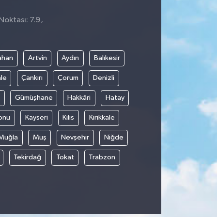
Noktası: 7.9,
ahan
Artvin
Aydın
Balıkesir
le
Çankırı
Çorum
Denizli
Gümüşhane
Hakkâri
Hatay
onu
Kayseri
Kilis
Kırıkkale
Muğla
Muş
Nevşehir
Niğde
Tekirdağ
Tokat
Trabzon