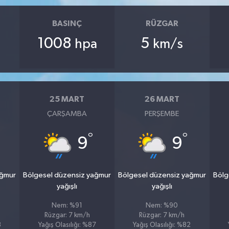
BASINÇ
RÜZGAR
1008
5
hpa
km/s
25 MART
26 MART
ÇARŞAMBA
PERŞEMBE
°
°
9
9
ağmur
Bölgesel düzensiz yağmur
Bölgesel düzensiz yağmur
Bölg
yağışlı
yağışlı
Nem: %91
Nem: %90
Rüzgar: 7 km/h
Rüzgar: 7 km/h
8
Yağış Olasılığı: %87
Yağış Olasılığı: %82