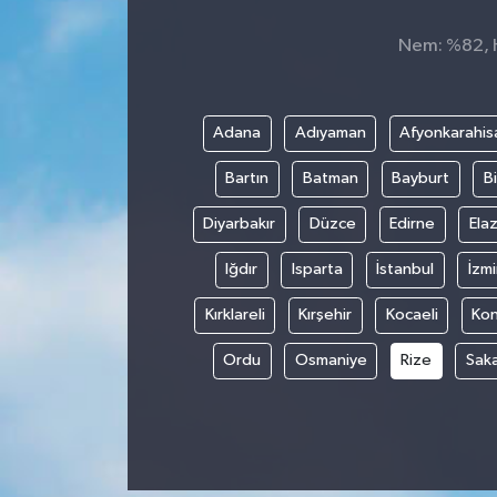
Nem: %82, Hi
Adana
Adıyaman
Afyonkarahis
Bartın
Batman
Bayburt
Bi
Diyarbakır
Düzce
Edirne
Elaz
Iğdır
Isparta
İstanbul
İzmi
Kırklareli
Kırşehir
Kocaeli
Ko
Ordu
Osmaniye
Rize
Sak