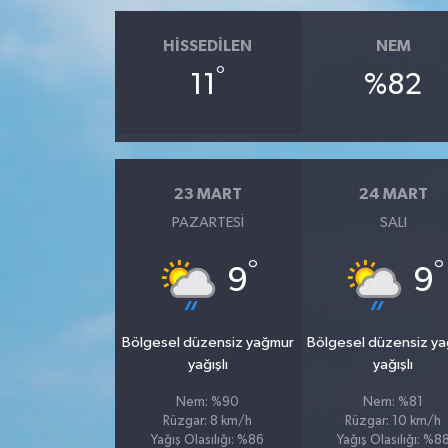
HISSEDILEN
NEM
°
11
%82
23 MART
24 MART
PAZARTESI
SALI
°
°
9
9
Bölgesel düzensiz yağmur
Bölgesel düzensiz y
yağışlı
yağışlı
Nem: %90
Nem: %81
Rüzgar: 8 km/h
Rüzgar: 10 km/h
Yağış Olasılığı: %86
Yağış Olasılığı: %8