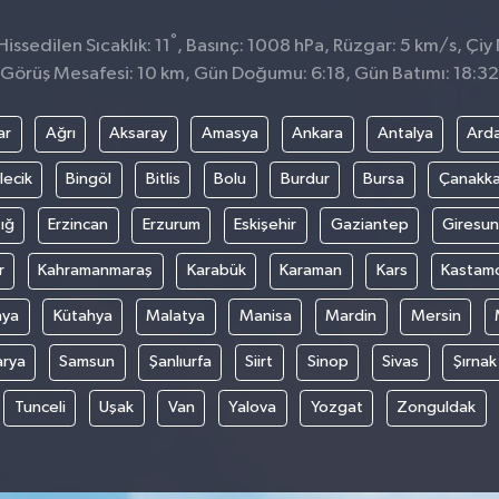
°
ssedilen Sıcaklık: 11
, Basınç: 1008 hPa, Rüzgar: 5 km/s, Çiy 
Görüş Mesafesi: 10 km, Gün Doğumu: 6:18, Gün Batımı: 18:32
ar
Ağrı
Aksaray
Amasya
Ankara
Antalya
Ard
lecik
Bingöl
Bitlis
Bolu
Burdur
Bursa
Çanakka
ığ
Erzincan
Erzurum
Eskişehir
Gaziantep
Giresun
r
Kahramanmaraş
Karabük
Karaman
Kars
Kastam
nya
Kütahya
Malatya
Manisa
Mardin
Mersin
arya
Samsun
Şanlıurfa
Siirt
Sinop
Sivas
Şırnak
Tunceli
Uşak
Van
Yalova
Yozgat
Zonguldak