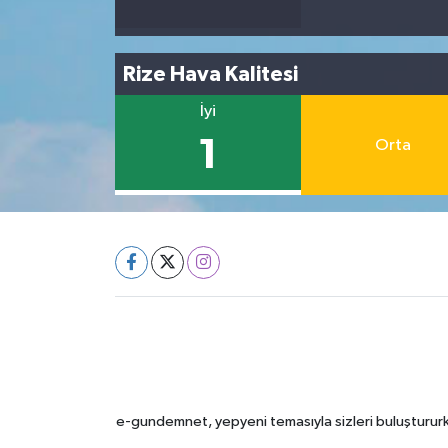
Rize Hava Kalitesi
İyi
1
Orta
e-gundemnet, yepyeni temasıyla sizleri buluştururke