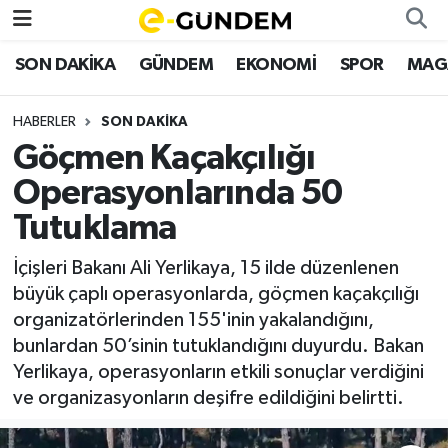
SON DAKİKA
GÜNDEM
EKONOMİ
SPOR
MAG
SON DAKİKA
Nöbetçi Eczaneler
HABERLER
SON DAKİKA
GÜNDEM
Hava Durumu
Göçmen Kaçakçılığı
EKONOMİ
Namaz Vakitleri
Operasyonlarında 50
Tutuklama
SPOR
Trafik Durumu
İçişleri Bakanı Ali Yerlikaya, 15 ilde düzenlenen
MAGAZİN
Süper Lig Puan Durumu ve Fikstür
büyük çaplı operasyonlarda, göçmen kaçakçılığı
organizatörlerinden 155'inin yakalandığını,
SAĞLIK
Tüm Manşetler
bunlardan 50’sinin tutuklandığını duyurdu. Bakan
Yerlikaya, operasyonların etkili sonuçlar verdiğini
TEKNOLOJİ
Son Dakika Haberleri
ve organizasyonların deşifre edildiğini belirtti.
Haber Arşivi