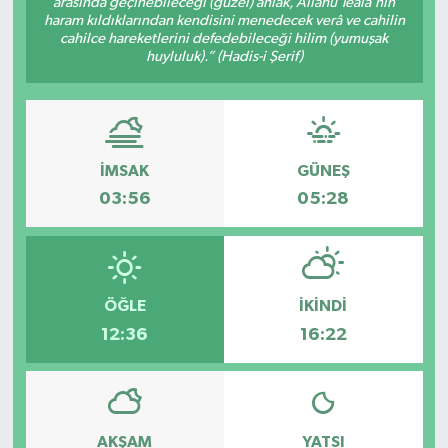
arasında geçinebileceği (güzel) ahlâk, Allâhü Teâlâ’nın
haram kıldıklarından kendisini menedecek verâ ve cahilin
cahilce hareketlerini defedebileceği hilim (yumuşak
huyluluk).” (Hadis-i Şerif)
İMSAK
GÜNEŞ
03:56
05:28
ÖĞLE
İKINDI
12:36
16:22
AKŞAM
YATSI