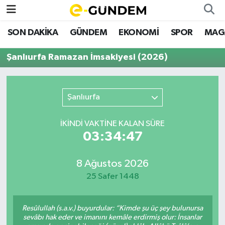
SON DAKİKA
GÜNDEM
EKONOMİ
SPOR
MAG
SON DAKİKA
Nöbetçi Eczaneler
Şanlıurfa Ramazan İmsakiyesi (2026)
GÜNDEM
Hava Durumu
EKONOMİ
Namaz Vakitleri
Şanlıurfa
SPOR
Trafik Durumu
İKINDI VAKTİNE KALAN SÜRE
03:34:47
MAGAZİN
Süper Lig Puan Durumu ve Fikstür
8 Ağustos 2026
SAĞLIK
Tüm Manşetler
25 Safer 1448
TEKNOLOJİ
Son Dakika Haberleri
Resûlullah (s.a.v.) buyurdular: “Kimde şu üç şey bulunursa
Haber Arşivi
sevâbı hak eder ve imanını kemâle erdirmiş olur: İnsanlar