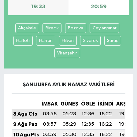
19:33
20:59
Akçakale
Birecik
Bozova
Ceylanpınar
Halfeti
Harran
Hilvan
Siverek
Suruç
Viranşehir
ŞANLIURFA AYLIK NAMAZ VAKITLERI
İMSAK
GÜNEŞ
ÖĞLE
İKINDI
AKŞAM
8 Ağu Cts
03:56
05:28
12:36
16:22
19:33
9 Ağu Paz
03:57
05:29
12:35
16:22
19:32
10 Ağu Pts
03:59
05:30
12:35
16:22
19:31