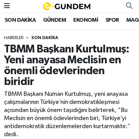
SON DAKİKA
GÜNDEM
EKONOMİ
SPOR
MAG
SON DAKİKA
Nöbetçi Eczaneler
HABERLER
SON DAKİKA
GÜNDEM
Hava Durumu
TBMM Başkanı Kurtulmuş:
EKONOMİ
Namaz Vakitleri
Yeni anayasa Meclisin en
önemli ödevlerinden
SPOR
Trafik Durumu
biridir
MAGAZİN
Süper Lig Puan Durumu ve Fikstür
TBMM Başkanı Numan Kurtulmuş, yeni anayasa
çalışmalarının Türkiye’nin demokratikleşmesi
SAĞLIK
Tüm Manşetler
açısından büyük önem taşıdığını belirterek, “Bu
Meclisin en önemli ödevlerinden biri, Türkiye’yi
TEKNOLOJİ
Son Dakika Haberleri
antidemokratik düzenlemelerden kurtarmaktır.”
dedi.
Haber Arşivi