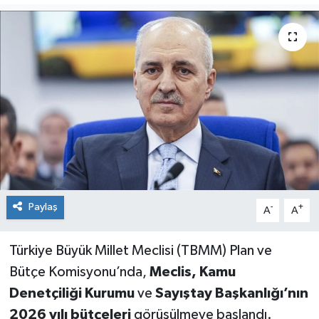
Paylaş
-
+
A
A
Türkiye Büyük Millet Meclisi (TBMM) Plan ve
Bütçe Komisyonu’nda,
Meclis, Kamu
Denetçiliği Kurumu
ve
Sayıştay Başkanlığı’nın
2026 yılı bütçeleri
görüşülmeye başlandı.