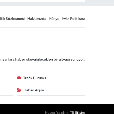
lilik Sözleşmesi
Hakkımızda
Künye
Kvkk Politikası
nsanlara haber okuyabilecekleri bir altyapı sunuyor.
Trafik Durumu
Haber Arşivi
Haber Yazılımı:
TE Bilişim