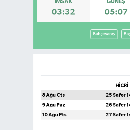
İMSAK
GÜNEŞ
03:32
05:07
Bahçesaray
Ba
HİCRİ
8 Ağu Cts
25 Safer 
9 Ağu Paz
26 Safer 
10 Ağu Pts
27 Safer 