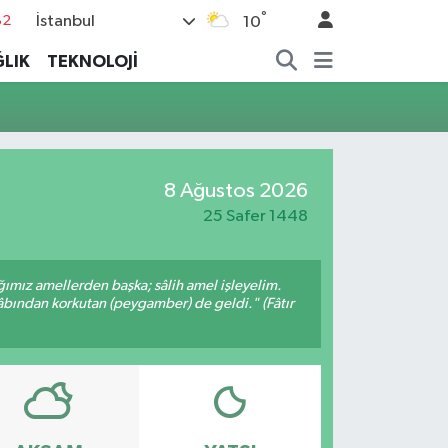
°
İstanbul
82
10
02
LIK
TEKNOLOJİ
19
18
19
8 Ağustos 2026
%0
25 Safer 1448
ığımız amellerden başka; sâlih amel işleyelim.
bından korkutan (peygamber) de geldi." (Fâtır