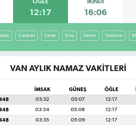
ÖĞLE
İKINDI
12:17
16:06
şkale
Çaldıran
Çatak
Erciş
Gevaş
Gürpınar
M
VAN AYLIK NAMAZ VAKITLERI
İMSAK
GÜNEŞ
ÖĞLE
1448
03:32
05:07
12:17
1448
03:34
05:08
12:17
1448
03:35
05:09
12:17