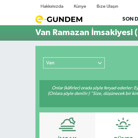
Hakkımızda
Künye
Bize Ulaşın
SON 
SON DAKİKA
Nöbetçi Eczaneler
Van Ramazan İmsakiyesi 
GÜNDEM
Hava Durumu
EKONOMİ
Namaz Vakitleri
Van
SPOR
Trafik Durumu
MAGAZİN
Süper Lig Puan Durumu ve Fikstür
Onlar (kâfirler) orada şöyle feryad ederler: 
(Onlara şöyle denilir:) "Size, düşünecek bir
SAĞLIK
Tüm Manşetler
TEKNOLOJİ
Son Dakika Haberleri
Haber Arşivi