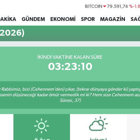
BITCOIN
79.591,74
%-1.
DOLAR
45,43620
%0.
DAKİKA
GÜNDEM
EKONOMİ
SPOR
MAGAZİN
SAĞ
EURO
53,38690
%0.
(2026)
STERLİN
61,60380
%0.
G.ALTIN
6862,09000
%0.
İKINDI VAKTİNE KALAN SÜRE
BİST100
14.598,00
03:23:10
Ey Rabbimiz, bizi (Cehennem’den) çıkar, (tekrar dünyaya gönder ki) yapt
 kimsenin düşüneceği kadar ömür vermedik mi ki? Hem size Cehennem azâ
Sûresi, 37)