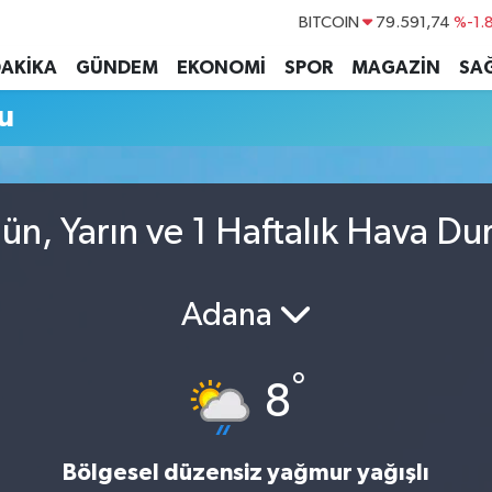
BITCOIN
79.591,74
%-1.
DOLAR
45,43620
%0.
DAKİKA
GÜNDEM
EKONOMİ
SPOR
MAGAZİN
SAĞ
EURO
53,38690
%0.
u
STERLİN
61,60380
%0.
G.ALTIN
6862,09000
%0.
BİST100
14.598,00
gün, Yarın ve 1 Haftalık Hava D
Adana
°
8
Bölgesel düzensiz yağmur yağışlı