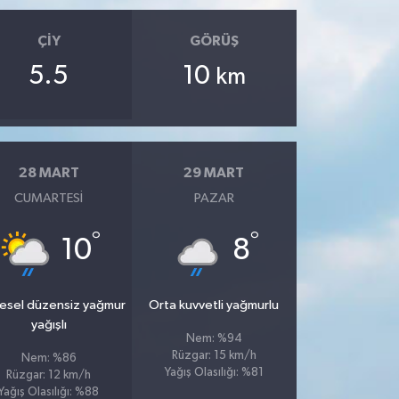
ÇIY
GÖRÜŞ
5.5
10
km
28 MART
29 MART
CUMARTESI
PAZAR
°
°
10
8
esel düzensiz yağmur
Orta kuvvetli yağmurlu
yağışlı
Nem: %94
Rüzgar: 15 km/h
Nem: %86
Yağış Olasılığı: %81
Rüzgar: 12 km/h
Yağış Olasılığı: %88