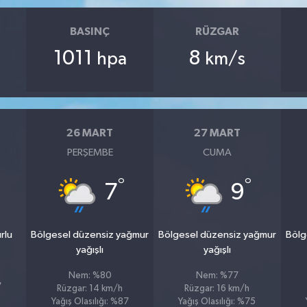
BASINÇ
RÜZGAR
1011
8
hpa
km/s
26 MART
27 MART
PERŞEMBE
CUMA
°
°
7
9
rlu
Bölgesel düzensiz yağmur
Bölgesel düzensiz yağmur
Bölg
yağışlı
yağışlı
Nem: %80
Nem: %77
7
Rüzgar: 14 km/h
Rüzgar: 16 km/h
Yağış Olasılığı: %87
Yağış Olasılığı: %75