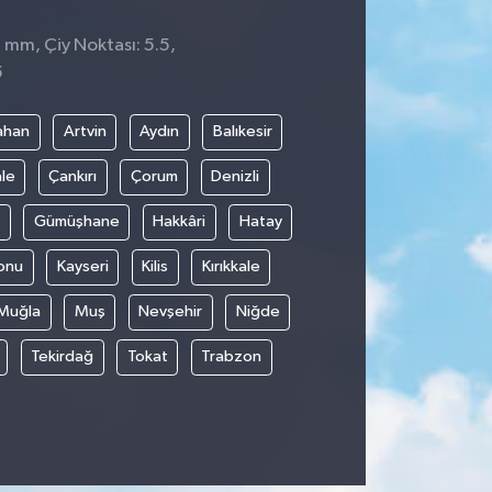
0 mm, Çiy Noktası: 5.5,
5
ahan
Artvin
Aydın
Balıkesir
le
Çankırı
Çorum
Denizli
Gümüşhane
Hakkâri
Hatay
onu
Kayseri
Kilis
Kırıkkale
Muğla
Muş
Nevşehir
Niğde
Tekirdağ
Tokat
Trabzon