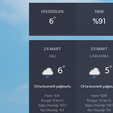
HISSEDILEN
NEM
°
6
%91
24 MART
25 MART
SALI
ÇARŞAMBA
°
°
6
5
Orta kuvvetli yağmurlu
Orta kuvvetli yağmu
Nem: %91
Nem: %88
Rüzgar: 8 km/h
Rüzgar: 10 km/h
Yağış Olasılığı: %92
Yağış Olasılığı: %8
Kar Olasılığı: %3
Kar Olasılığı: %6