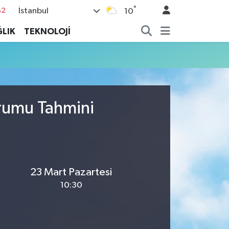
°
İstanbul
82
10
02
LIK
TEKNOLOJİ
19
18
19
%0
urumu Tahmini
23 Mart Pazartesi
10:30