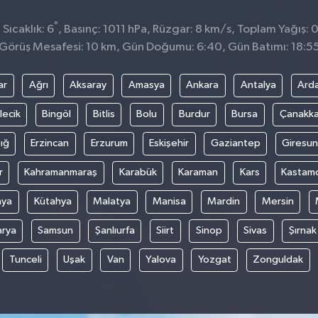
°
Sıcaklık: 6
, Basınç: 1011 hPa, Rüzgar: 8 km/s, Toplam Yağış: 
Görüş Mesafesi: 10 km, Gün Doğumu: 6:40, Gün Batımı: 18:5
ar
Ağrı
Aksaray
Amasya
Ankara
Antalya
Ard
lecik
Bingöl
Bitlis
Bolu
Burdur
Bursa
Çanakka
ığ
Erzincan
Erzurum
Eskişehir
Gaziantep
Giresun
r
Kahramanmaraş
Karabük
Karaman
Kars
Kastam
nya
Kütahya
Malatya
Manisa
Mardin
Mersin
arya
Samsun
Şanlıurfa
Siirt
Sinop
Sivas
Şırnak
Tunceli
Uşak
Van
Yalova
Yozgat
Zonguldak