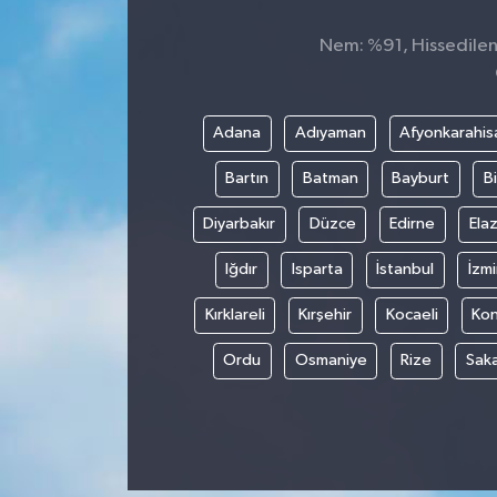
Nem: %91, Hissedilen 
Adana
Adıyaman
Afyonkarahis
Bartın
Batman
Bayburt
Bi
Diyarbakır
Düzce
Edirne
Elaz
Iğdır
Isparta
İstanbul
İzmi
Kırklareli
Kırşehir
Kocaeli
Ko
Ordu
Osmaniye
Rize
Sak