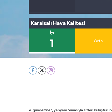
Karaisalı Hava Kalitesi
İyi
1
Orta
e-gundemnet, yepyeni temasıyla sizleri buluştururke