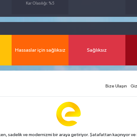
Kar Olasılığı: %5
Hassaslar için sağlıksız
Sağlıksız
Bize Ulaşın
Giz
n, sadelik ve modernizmi bir araya getiriyor. Şatafattan kaçınıyor ve i