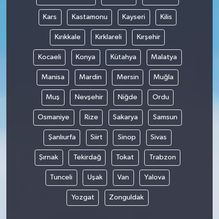
Kars
Kastamonu
Kayseri
Kilis
Kırıkkale
Kırklareli
Kırşehir
Kocaeli
Konya
Kütahya
Malatya
Manisa
Mardin
Mersin
Muğla
Muş
Nevşehir
Niğde
Ordu
Osmaniye
Rize
Sakarya
Samsun
Şanlıurfa
Siirt
Sinop
Sivas
Şırnak
Tekirdağ
Tokat
Trabzon
Tunceli
Uşak
Van
Yalova
Yozgat
Zonguldak