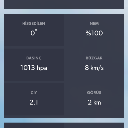
HISSEDILEN
NEM
°
0
%100
BASINÇ
RÜZGAR
1013
8
hpa
km/s
ÇIY
GÖRÜŞ
2.1
2
km