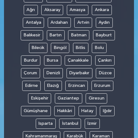
Ağrı
Aksaray
Amasya
Ankara
Antalya
Ardahan
Artvin
Aydın
Balıkesir
Bartın
Batman
Bayburt
Bilecik
Bingöl
Bitlis
Bolu
Burdur
Bursa
Çanakkale
Çankırı
Çorum
Denizli
Diyarbakır
Düzce
Edirne
Elazığ
Erzincan
Erzurum
Eskişehir
Gaziantep
Giresun
Gümüşhane
Hakkâri
Hatay
Iğdır
Isparta
İstanbul
İzmir
Kahramanmaraş
Karabük
Karaman