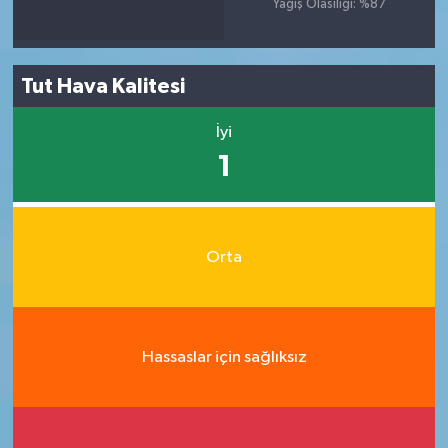
Yağış Olasılığı: %87
Tut Hava Kalitesi
İyi
1
Orta
Hassaslar için sağlıksız