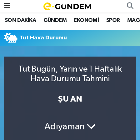
SON DAKİKA
GÜNDEM
EKONOMİ
SPOR
MAG
SON DAKİKA
Nöbetçi Eczaneler
Tut Hava Durumu
GÜNDEM
Hava Durumu
EKONOMİ
Namaz Vakitleri
Tut Bugün, Yarın ve 1 Haftalık
SPOR
Trafik Durumu
Hava Durumu Tahmini
MAGAZİN
Süper Lig Puan Durumu ve Fikstür
ŞU AN
SAĞLIK
Tüm Manşetler
TEKNOLOJİ
Son Dakika Haberleri
Adıyaman
Haber Arşivi