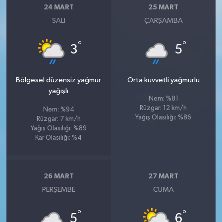
24 MART
25 MART
SALI
ÇARŞAMBA
°
°
3
5
Bölgesel düzensiz yağmur
Orta kuvvetli yağmurlu
yağışlı
Nem: %81
Rüzgar: 12 km/h
Nem: %94
Yağış Olasılığı: %86
Rüzgar: 7 km/h
Yağış Olasılığı: %89
Kar Olasılığı: %4
26 MART
27 MART
PERŞEMBE
CUMA
°
°
5
6