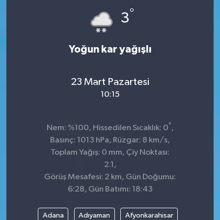
°
3
Yoğun kar yağışlı
23 Mart Pazartesi
10:15
°
Nem: %100, Hissedilen Sıcaklık: 0
,
Basınç: 1013 hPa, Rüzgar: 8 km/s,
Toplam Yağış: 0 mm, Çiy Noktası:
2.1,
Görüş Mesafesi: 2 km, Gün Doğumu:
6:28, Gün Batımı: 18:43
Adana
Adıyaman
Afyonkarahisar