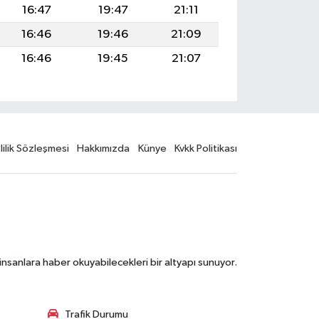
16:47
19:47
21:11
16:46
19:46
21:09
16:46
19:45
21:07
lilik Sözleşmesi
Hakkımızda
Künye
Kvkk Politikası
nsanlara haber okuyabilecekleri bir altyapı sunuyor.
Trafik Durumu