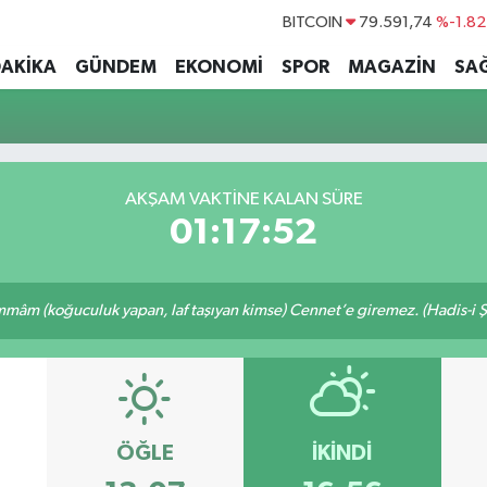
BITCOIN
79.591,74
%-1.82
DOLAR
45,43620
%0.02
DAKİKA
GÜNDEM
EKONOMİ
SPOR
MAGAZİN
SAĞ
EURO
53,38690
%0.19
STERLİN
61,60380
%0.18
G.ALTIN
6862,09000
%0.19
AKŞAM VAKTİNE KALAN SÜRE
BİST100
14.598,00
%0
01:17:52
âm (koğuculuk yapan, laf taşıyan kimse) Cennet’e giremez. (Hadis-i Ş
ÖĞLE
İKINDI