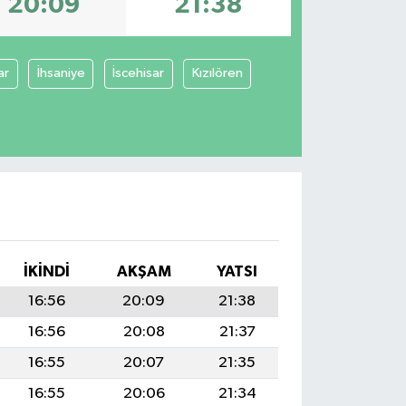
20:09
21:38
ar
İhsaniye
İscehisar
Kızılören
İKINDI
AKŞAM
YATSI
16:56
20:09
21:38
16:56
20:08
21:37
16:55
20:07
21:35
16:55
20:06
21:34