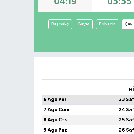
04:19
05:55
Başmakçı
Bayat
Bolvadin
Çay
H
6 Ağu Per
23 Sa
7 Ağu Cum
24 Sa
8 Ağu Cts
25 Sa
9 Ağu Paz
26 Sa