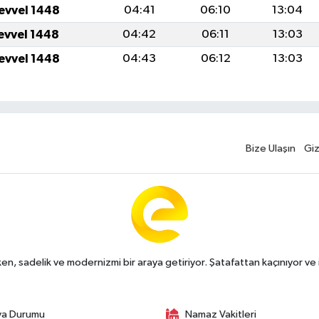
levvel 1448
04:41
06:10
13:04
levvel 1448
04:42
06:11
13:03
levvel 1448
04:43
06:12
13:03
Bize Ulaşın
Giz
n, sadelik ve modernizmi bir araya getiriyor. Şatafattan kaçınıyor ve i
va Durumu
Namaz Vakitleri