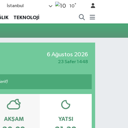
°
İstanbul
10
LIK
TEKNOLOJİ
6 Ağustos 2026
23 Safer 1448
erif)
AKŞAM
YATSI