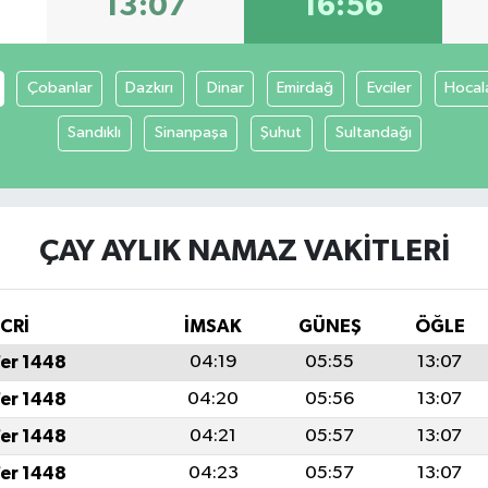
13:07
16:56
Çobanlar
Dazkırı
Dinar
Emirdağ
Evciler
Hocal
Sandıklı
Sinanpaşa
Şuhut
Sultandağı
ÇAY AYLIK NAMAZ VAKITLERI
İCRİ
İMSAK
GÜNEŞ
ÖĞLE
fer 1448
04:19
05:55
13:07
fer 1448
04:20
05:56
13:07
fer 1448
04:21
05:57
13:07
fer 1448
04:23
05:57
13:07