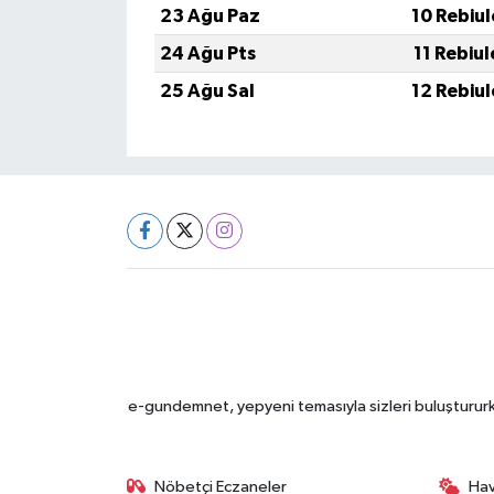
23 Ağu Paz
10 Rebiu
24 Ağu Pts
11 Rebiu
25 Ağu Sal
12 Rebiu
e-gundemnet, yepyeni temasıyla sizleri buluştururke
Nöbetçi Eczaneler
Ha