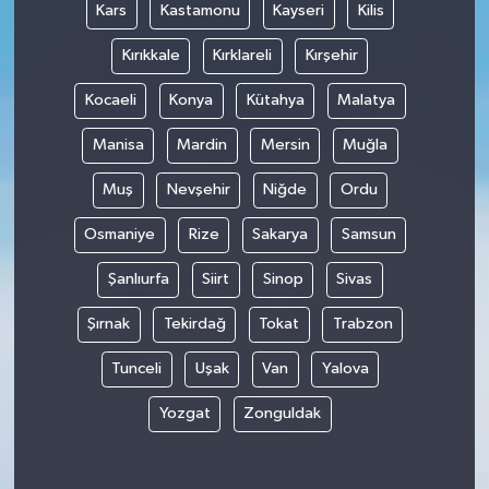
Kars
Kastamonu
Kayseri
Kilis
Kırıkkale
Kırklareli
Kırşehir
Kocaeli
Konya
Kütahya
Malatya
Manisa
Mardin
Mersin
Muğla
Muş
Nevşehir
Niğde
Ordu
Osmaniye
Rize
Sakarya
Samsun
Şanlıurfa
Siirt
Sinop
Sivas
Şırnak
Tekirdağ
Tokat
Trabzon
Tunceli
Uşak
Van
Yalova
Yozgat
Zonguldak