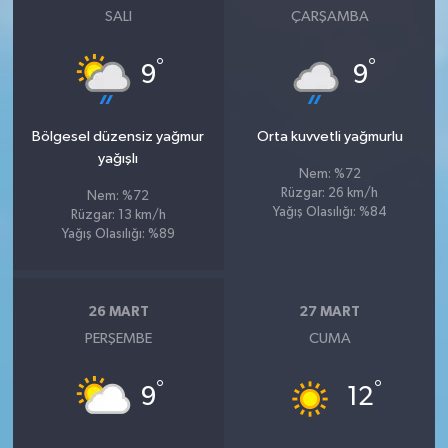
SALI
ÇARŞAMBA
°
°
9
9
Bölgesel düzensiz yağmur
Orta kuvvetli yağmurlu
yağışlı
Nem: %72
Rüzgar: 26 km/h
Nem: %72
Yağış Olasılığı: %84
Rüzgar: 13 km/h
Yağış Olasılığı: %89
26 MART
27 MART
PERŞEMBE
CUMA
°
°
9
12