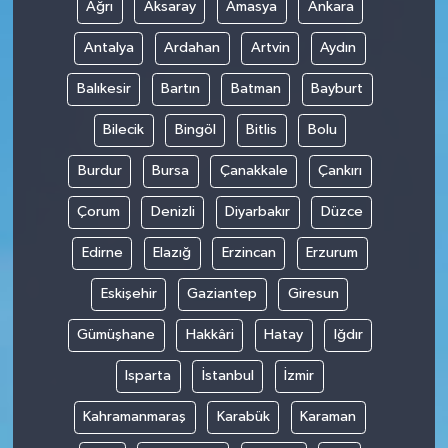
Ağrı
Aksaray
Amasya
Ankara
Antalya
Ardahan
Artvin
Aydın
Balıkesir
Bartın
Batman
Bayburt
Bilecik
Bingöl
Bitlis
Bolu
Burdur
Bursa
Çanakkale
Çankırı
Çorum
Denizli
Diyarbakır
Düzce
Edirne
Elazığ
Erzincan
Erzurum
Eskişehir
Gaziantep
Giresun
Gümüşhane
Hakkâri
Hatay
Iğdır
Isparta
İstanbul
İzmir
Kahramanmaraş
Karabük
Karaman