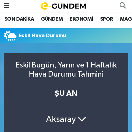
SON DAKİKA
GÜNDEM
EKONOMİ
SPOR
MAG
SON DAKİKA
Nöbetçi Eczaneler
Eskil Hava Durumu
GÜNDEM
Hava Durumu
EKONOMİ
Namaz Vakitleri
Eskil Bugün, Yarın ve 1 Haftalık
SPOR
Trafik Durumu
Hava Durumu Tahmini
MAGAZİN
Süper Lig Puan Durumu ve Fikstür
ŞU AN
SAĞLIK
Tüm Manşetler
TEKNOLOJİ
Son Dakika Haberleri
Aksaray
Haber Arşivi