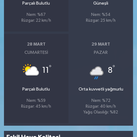
Parçalı Bulutlu
Güneşli
Nem: %67
Nem: %54
Rüzgar: 22 km/h
Rüzgar: 25 km/h
28 MART
29 MART
CUMARTESI
PAZAR
°
°
11
8
Parçalı Bulutlu
Orta kuvvetli yağmurlu
Nem: %59
Nem: %72
Rüzgar: 45 km/h
Rüzgar: 40 km/h
Yağış Olasılığı: %82