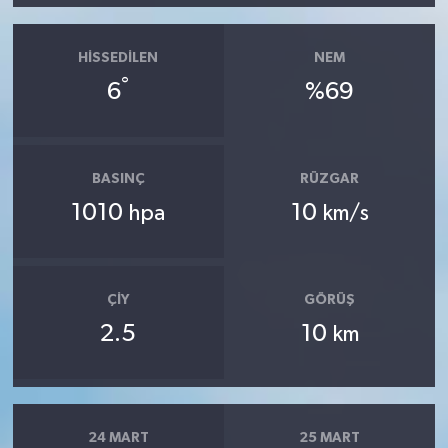
HISSEDILEN
NEM
°
6
%69
BASINÇ
RÜZGAR
1010
10
hpa
km/s
ÇIY
GÖRÜŞ
2.5
10
km
24 MART
25 MART