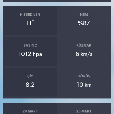
HISSEDILEN
NEM
°
11
%87
BASINÇ
RÜZGAR
1012
6
hpa
km/s
ÇIY
GÖRÜŞ
8.2
10
km
24 MART
25 MART