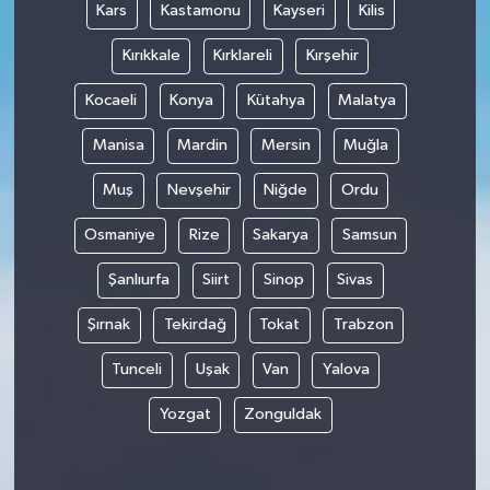
Kars
Kastamonu
Kayseri
Kilis
Kırıkkale
Kırklareli
Kırşehir
Kocaeli
Konya
Kütahya
Malatya
Manisa
Mardin
Mersin
Muğla
Muş
Nevşehir
Niğde
Ordu
Osmaniye
Rize
Sakarya
Samsun
Şanlıurfa
Siirt
Sinop
Sivas
Şırnak
Tekirdağ
Tokat
Trabzon
Tunceli
Uşak
Van
Yalova
Yozgat
Zonguldak