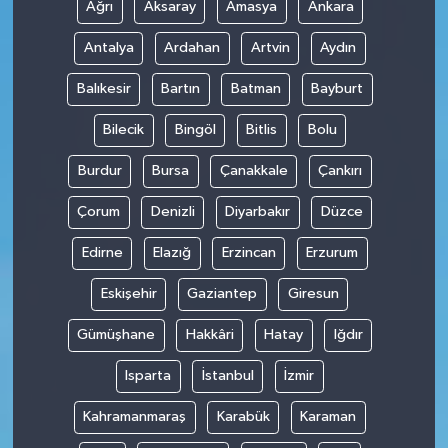
Ağrı
Aksaray
Amasya
Ankara
Antalya
Ardahan
Artvin
Aydın
Balıkesir
Bartın
Batman
Bayburt
Bilecik
Bingöl
Bitlis
Bolu
Burdur
Bursa
Çanakkale
Çankırı
Çorum
Denizli
Diyarbakır
Düzce
Edirne
Elazığ
Erzincan
Erzurum
Eskişehir
Gaziantep
Giresun
Gümüşhane
Hakkâri
Hatay
Iğdır
Isparta
İstanbul
İzmir
Kahramanmaraş
Karabük
Karaman