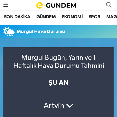
SON DAKİKA
GÜNDEM
EKONOMİ
SPOR
MAG
SON DAKİKA
Nöbetçi Eczaneler
Murgul Hava Durumu
GÜNDEM
Hava Durumu
EKONOMİ
Namaz Vakitleri
Murgul Bugün, Yarın ve 1
SPOR
Trafik Durumu
Haftalık Hava Durumu Tahmini
MAGAZİN
Süper Lig Puan Durumu ve Fikstür
ŞU AN
SAĞLIK
Tüm Manşetler
TEKNOLOJİ
Son Dakika Haberleri
Artvin
Haber Arşivi