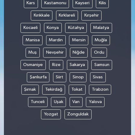
Kars
Kastamonu
Kayseri
Kilis
Kırıkkale
Kırklareli
Kırşehir
Kocaeli
Konya
Kütahya
Malatya
Manisa
Mardin
Mersin
Muğla
Muş
Nevşehir
Niğde
Ordu
Osmaniye
Rize
Sakarya
Samsun
Şanlıurfa
Siirt
Sinop
Sivas
Şırnak
Tekirdağ
Tokat
Trabzon
Tunceli
Uşak
Van
Yalova
Yozgat
Zonguldak