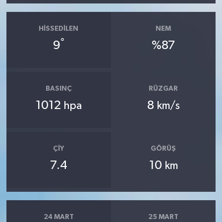
HISSEDILEN
NEM
°
9
%87
BASINÇ
RÜZGAR
1012
8
hpa
km/s
ÇIY
GÖRÜŞ
7.4
10
km
24 MART
25 MART