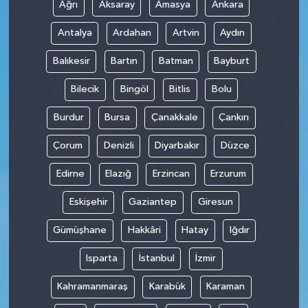
Ağrı
Aksaray
Amasya
Ankara
Antalya
Ardahan
Artvin
Aydın
Balıkesir
Bartın
Batman
Bayburt
Bilecik
Bingöl
Bitlis
Bolu
Burdur
Bursa
Çanakkale
Çankırı
Çorum
Denizli
Diyarbakır
Düzce
Edirne
Elazığ
Erzincan
Erzurum
Eskişehir
Gaziantep
Giresun
Gümüşhane
Hakkâri
Hatay
Iğdır
Isparta
İstanbul
İzmir
Kahramanmaraş
Karabük
Karaman