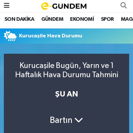
SON DAKİKA
GÜNDEM
EKONOMİ
SPOR
MAG
SON DAKİKA
Nöbetçi Eczaneler
Kurucaşile Hava Durumu
GÜNDEM
Hava Durumu
EKONOMİ
Namaz Vakitleri
Kurucaşile Bugün, Yarın ve 1
SPOR
Trafik Durumu
Haftalık Hava Durumu Tahmini
MAGAZİN
Süper Lig Puan Durumu ve Fikstür
ŞU AN
SAĞLIK
Tüm Manşetler
TEKNOLOJİ
Son Dakika Haberleri
Bartın
Haber Arşivi