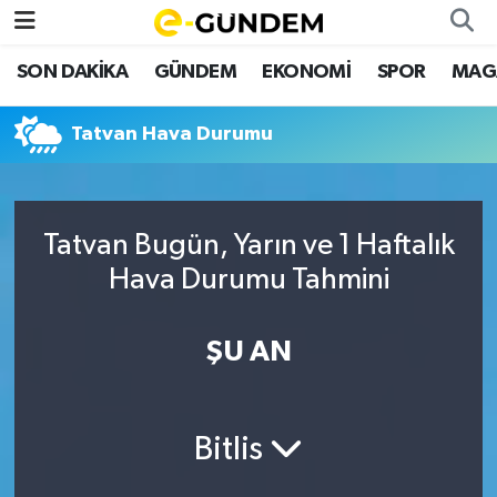
SON DAKİKA
GÜNDEM
EKONOMİ
SPOR
MAG
SON DAKİKA
Nöbetçi Eczaneler
Tatvan Hava Durumu
GÜNDEM
Hava Durumu
EKONOMİ
Namaz Vakitleri
Tatvan Bugün, Yarın ve 1 Haftalık
SPOR
Trafik Durumu
Hava Durumu Tahmini
MAGAZİN
Süper Lig Puan Durumu ve Fikstür
ŞU AN
SAĞLIK
Tüm Manşetler
TEKNOLOJİ
Son Dakika Haberleri
Bitlis
Haber Arşivi