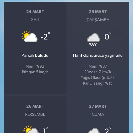
24 MART
25 MART
SALI
ÇARŞAMBA
°
°
-2
0
Parçalı Bulutlu
Hafif dondurucu yağmurlu
Nem: %92
Nem: %87
Rüzgar: 5 km/h
Rüzgar: 7 km/h
Yağış Olasılığı: %77
Kar Olasılığı: %15
26 MART
27 MART
PERŞEMBE
CUMA
°
°
1
2