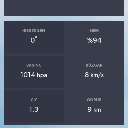
HISSEDILEN
NEM
°
0
%94
BASINÇ
RÜZGAR
1014
8
hpa
km/s
ÇIY
GÖRÜŞ
1.3
9
km