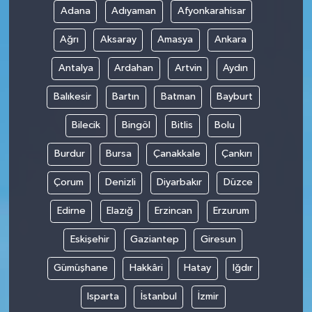
Adana
Adıyaman
Afyonkarahisar
Ağrı
Aksaray
Amasya
Ankara
Antalya
Ardahan
Artvin
Aydın
Balıkesir
Bartın
Batman
Bayburt
Bilecik
Bingöl
Bitlis
Bolu
Burdur
Bursa
Çanakkale
Çankırı
Çorum
Denizli
Diyarbakır
Düzce
Edirne
Elazığ
Erzincan
Erzurum
Eskişehir
Gaziantep
Giresun
Gümüşhane
Hakkâri
Hatay
Iğdır
Isparta
İstanbul
İzmir