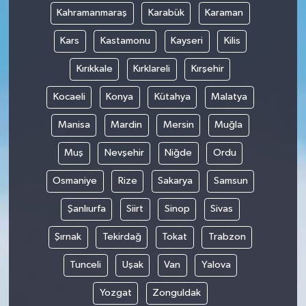
Kahramanmaraş
Karabük
Karaman
Kars
Kastamonu
Kayseri
Kilis
Kırıkkale
Kırklareli
Kırşehir
Kocaeli
Konya
Kütahya
Malatya
Manisa
Mardin
Mersin
Muğla
Muş
Nevşehir
Niğde
Ordu
Osmaniye
Rize
Sakarya
Samsun
Şanlıurfa
Siirt
Sinop
Sivas
Şırnak
Tekirdağ
Tokat
Trabzon
Tunceli
Uşak
Van
Yalova
Yozgat
Zonguldak