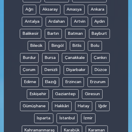
Ağrı
Aksaray
Amasya
Ankara
Antalya
Ardahan
Artvin
Aydın
Balıkesir
Bartın
Batman
Bayburt
Bilecik
Bingöl
Bitlis
Bolu
Burdur
Bursa
Çanakkale
Çankırı
Çorum
Denizli
Diyarbakır
Düzce
Edirne
Elazığ
Erzincan
Erzurum
Eskişehir
Gaziantep
Giresun
Gümüşhane
Hakkâri
Hatay
Iğdır
Isparta
İstanbul
İzmir
Kahramanmaraş
Karabük
Karaman