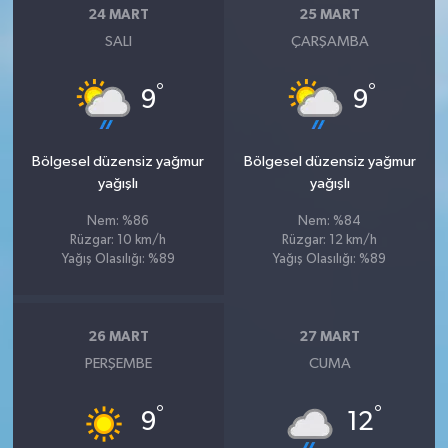
24 MART
25 MART
SALI
ÇARŞAMBA
°
°
9
9
Bölgesel düzensiz yağmur
Bölgesel düzensiz yağmur
yağışlı
yağışlı
Nem: %86
Nem: %84
Rüzgar: 10 km/h
Rüzgar: 12 km/h
Yağış Olasılığı: %89
Yağış Olasılığı: %89
26 MART
27 MART
PERŞEMBE
CUMA
°
°
9
12