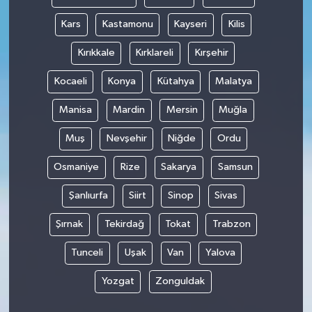
Kars
Kastamonu
Kayseri
Kilis
Kırıkkale
Kırklareli
Kırşehir
Kocaeli
Konya
Kütahya
Malatya
Manisa
Mardin
Mersin
Muğla
Muş
Nevşehir
Niğde
Ordu
Osmaniye
Rize
Sakarya
Samsun
Şanlıurfa
Siirt
Sinop
Sivas
Şırnak
Tekirdağ
Tokat
Trabzon
Tunceli
Uşak
Van
Yalova
Yozgat
Zonguldak