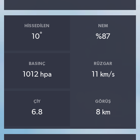
HISSEDILEN
NEM
°
10
%87
BASINÇ
RÜZGAR
1012
11
hpa
km/s
ÇIY
GÖRÜŞ
6.8
8
km