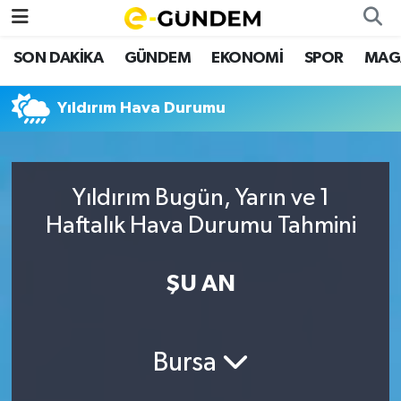
SON DAKİKA
GÜNDEM
EKONOMİ
SPOR
MAG
SON DAKİKA
Nöbetçi Eczaneler
Yıldırım Hava Durumu
GÜNDEM
Hava Durumu
EKONOMİ
Namaz Vakitleri
Yıldırım Bugün, Yarın ve 1
SPOR
Trafik Durumu
Haftalık Hava Durumu Tahmini
MAGAZİN
Süper Lig Puan Durumu ve Fikstür
ŞU AN
SAĞLIK
Tüm Manşetler
TEKNOLOJİ
Son Dakika Haberleri
Bursa
Haber Arşivi