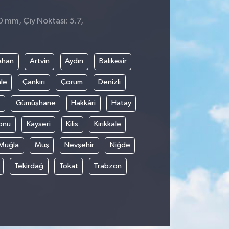
0 mm, Çiy Noktası: 5.7,
8
ahan
Artvin
Aydın
Balıkesir
le
Çankırı
Çorum
Denizli
Gümüşhane
Hakkâri
Hatay
onu
Kayseri
Kilis
Kırıkkale
Muğla
Muş
Nevşehir
Niğde
Tekirdağ
Tokat
Trabzon