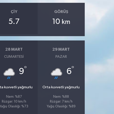
ÇIY
GÖRÜŞ
5.7
10
km
28 MART
29 MART
CUMARTESI
PAZAR
°
°
9
6
ta kuvvetli yağmurlu
Orta kuvvetli yağmurlu
Nem: %87
Nem: %88
Rüzgar: 10 km/h
Rüzgar: 7 km/h
Yağış Olasılığı: %73
Yağış Olasılığı: %89