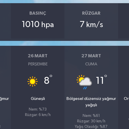
BASINÇ
RÜZGAR
1010
7
hpa
km/s
26 MART
27 MART
PERŞEMBE
CUMA
°
°
8
11
ağmur
Güneşli
Bölgesel düzensiz yağmur
Or
yağışlı
Nem: %73
Rüzgar: 6 km/h
Nem: %61
Rüzgar: 30 km/h
8
Yağış Olasılığı: %87