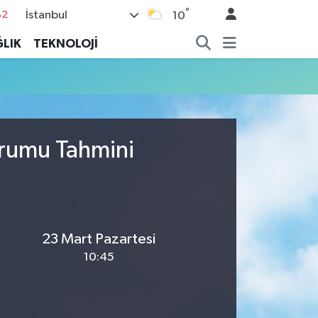
°
İstanbul
82
10
02
LIK
TEKNOLOJİ
19
18
19
%0
urumu Tahmini
23 Mart Pazartesi
10:45