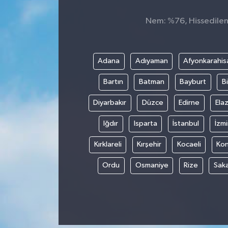
Nem: %76, Hissedilen 
Adana
Adıyaman
Afyonkarahis
Bartın
Batman
Bayburt
Bi
Diyarbakır
Düzce
Edirne
Elaz
Iğdır
Isparta
İstanbul
İzmi
Kırklareli
Kırşehir
Kocaeli
Ko
Ordu
Osmaniye
Rize
Sak