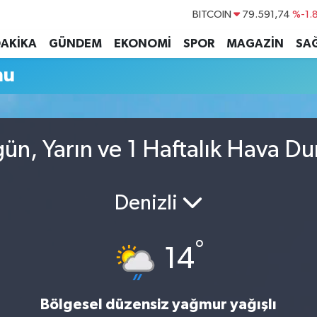
BITCOIN
79.591,74
%-1.
DOLAR
45,43620
%0.
DAKİKA
GÜNDEM
EKONOMİ
SPOR
MAGAZİN
SAĞ
EURO
53,38690
%0.
mu
STERLİN
61,60380
%0.
G.ALTIN
6862,09000
%0.
BİST100
14.598,00
n, Yarın ve 1 Haftalık Hava D
Denizli
°
14
Bölgesel düzensiz yağmur yağışlı