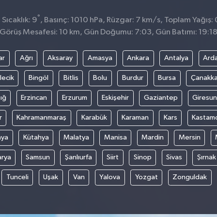
°
Sıcaklık: 9
, Basınç: 1010 hPa, Rüzgar: 7 km/s, Toplam Yağış: 
Görüş Mesafesi: 10 km, Gün Doğumu: 7:03, Gün Batımı: 19:1
ar
Ağrı
Aksaray
Amasya
Ankara
Antalya
Ard
lecik
Bingöl
Bitlis
Bolu
Burdur
Bursa
Çanakka
ığ
Erzincan
Erzurum
Eskişehir
Gaziantep
Giresun
r
Kahramanmaraş
Karabük
Karaman
Kars
Kastam
nya
Kütahya
Malatya
Manisa
Mardin
Mersin
arya
Samsun
Şanlıurfa
Siirt
Sinop
Sivas
Şırnak
Tunceli
Uşak
Van
Yalova
Yozgat
Zonguldak