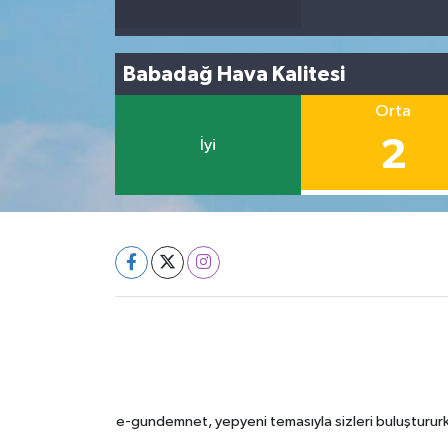
Babadağ Hava Kalitesi
Orta
2
İyi
e-gundemnet, yepyeni temasıyla sizleri buluştururke