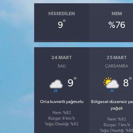
HISSEDILEN
NEM
°
9
%76
24 MART
25 MART
SALI
ÇARŞAMBA
°
°
9
8
Orta kuvvetli yağmurlu
Bölgesel düzensiz y
yağışlı
Nem: %82
Rüzgar: 8 km/h
Nem: %92
Yağış Olasılığı: %92
Rüzgar: 7 km/h
Yağış Olasılığı: %8