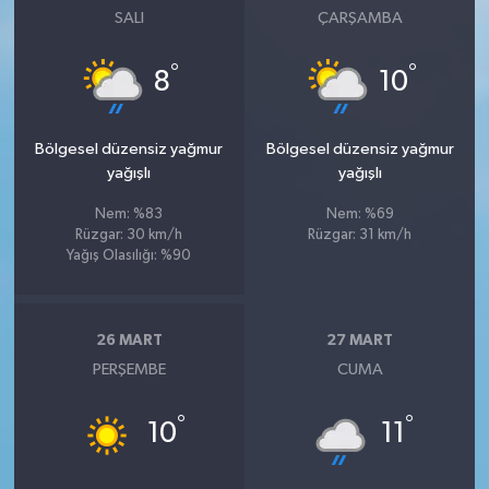
SALI
ÇARŞAMBA
°
°
8
10
Bölgesel düzensiz yağmur
Bölgesel düzensiz yağmur
yağışlı
yağışlı
Nem: %83
Nem: %69
Rüzgar: 30 km/h
Rüzgar: 31 km/h
Yağış Olasılığı: %90
26 MART
27 MART
PERŞEMBE
CUMA
°
°
10
11