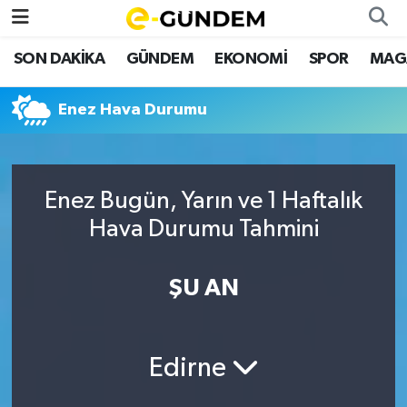
SON DAKİKA
GÜNDEM
EKONOMİ
SPOR
MAG
SON DAKİKA
Nöbetçi Eczaneler
Enez Hava Durumu
GÜNDEM
Hava Durumu
EKONOMİ
Namaz Vakitleri
Enez Bugün, Yarın ve 1 Haftalık
SPOR
Trafik Durumu
Hava Durumu Tahmini
MAGAZİN
Süper Lig Puan Durumu ve Fikstür
ŞU AN
SAĞLIK
Tüm Manşetler
TEKNOLOJİ
Son Dakika Haberleri
Edirne
Haber Arşivi