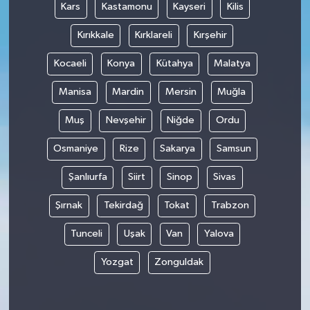
Kars
Kastamonu
Kayseri
Kilis
Kırıkkale
Kırklareli
Kırşehir
Kocaeli
Konya
Kütahya
Malatya
Manisa
Mardin
Mersin
Muğla
Muş
Nevşehir
Niğde
Ordu
Osmaniye
Rize
Sakarya
Samsun
Şanlıurfa
Siirt
Sinop
Sivas
Şırnak
Tekirdağ
Tokat
Trabzon
Tunceli
Uşak
Van
Yalova
Yozgat
Zonguldak