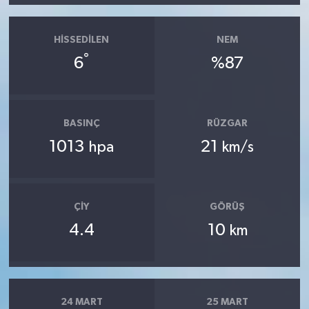
HISSEDILEN
NEM
°
6
%87
BASINÇ
RÜZGAR
1013
21
hpa
km/s
ÇIY
GÖRÜŞ
4.4
10
km
24 MART
25 MART