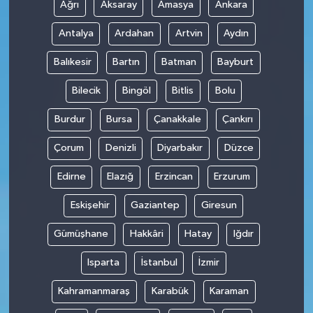
Ağrı
Aksaray
Amasya
Ankara
Antalya
Ardahan
Artvin
Aydın
Balıkesir
Bartın
Batman
Bayburt
Bilecik
Bingöl
Bitlis
Bolu
Burdur
Bursa
Çanakkale
Çankırı
Çorum
Denizli
Diyarbakır
Düzce
Edirne
Elazığ
Erzincan
Erzurum
Eskişehir
Gaziantep
Giresun
Gümüşhane
Hakkâri
Hatay
Iğdır
Isparta
İstanbul
İzmir
Kahramanmaraş
Karabük
Karaman