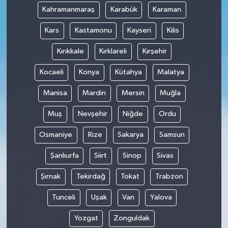
Kahramanmaraş
Karabük
Karaman
Kars
Kastamonu
Kayseri
Kilis
Kırıkkale
Kırklareli
Kırşehir
Kocaeli
Konya
Kütahya
Malatya
Manisa
Mardin
Mersin
Muğla
Muş
Nevşehir
Niğde
Ordu
Osmaniye
Rize
Sakarya
Samsun
Şanlıurfa
Siirt
Sinop
Sivas
Şırnak
Tekirdağ
Tokat
Trabzon
Tunceli
Uşak
Van
Yalova
Yozgat
Zonguldak