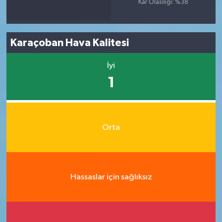
Kar Olasılığı: %38
Karaçoban Hava Kalitesi
İyi
1
Orta
Hassaslar için sağlıksız