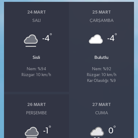
24 MART
25 MART
SALI
ÇARŞAMBA
°
°
-4
-4
Sisli
Bulutlu
Nem: %94
Nem: %92
Rüzgar: 10 km/h
Rüzgar: 10 km/h
Kar Olasılığı: %9
26 MART
27 MART
PERŞEMBE
CUMA
°
°
-1
0