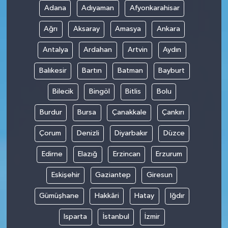
Adana
Adıyaman
Afyonkarahisar
Ağrı
Aksaray
Amasya
Ankara
Antalya
Ardahan
Artvin
Aydın
Balıkesir
Bartın
Batman
Bayburt
Bilecik
Bingöl
Bitlis
Bolu
Burdur
Bursa
Çanakkale
Çankırı
Çorum
Denizli
Diyarbakır
Düzce
Edirne
Elazığ
Erzincan
Erzurum
Eskişehir
Gaziantep
Giresun
Gümüşhane
Hakkâri
Hatay
Iğdır
Isparta
İstanbul
İzmir