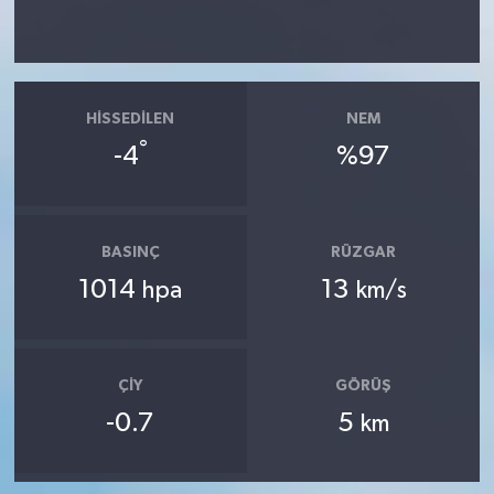
HISSEDILEN
NEM
°
-4
%97
BASINÇ
RÜZGAR
1014
13
hpa
km/s
ÇIY
GÖRÜŞ
-0.7
5
km