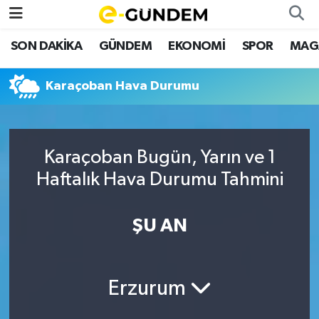
SON DAKİKA
GÜNDEM
EKONOMİ
SPOR
MAG
SON DAKİKA
Nöbetçi Eczaneler
Karaçoban Hava Durumu
GÜNDEM
Hava Durumu
EKONOMİ
Namaz Vakitleri
Karaçoban Bugün, Yarın ve 1
SPOR
Trafik Durumu
Haftalık Hava Durumu Tahmini
MAGAZİN
Süper Lig Puan Durumu ve Fikstür
ŞU AN
SAĞLIK
Tüm Manşetler
TEKNOLOJİ
Son Dakika Haberleri
Erzurum
Haber Arşivi