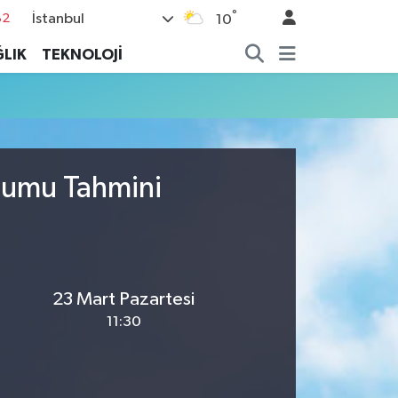
°
İstanbul
82
10
02
LIK
TEKNOLOJİ
19
18
19
%0
urumu Tahmini
23 Mart Pazartesi
11:30