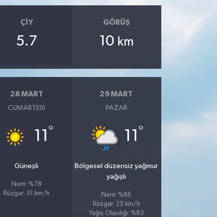
ÇIY
GÖRÜŞ
5.7
10
km
28 MART
29 MART
CUMARTESI
PAZAR
°
°
11
11
Güneşli
Bölgesel düzensiz yağmur
yağışlı
Nem: %78
Rüzgar: 31 km/h
Nem: %86
Rüzgar: 25 km/h
Yağış Olasılığı: %83