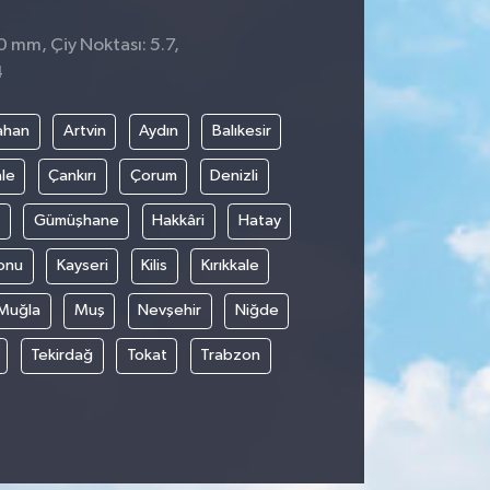
 0 mm, Çiy Noktası: 5.7,
4
ahan
Artvin
Aydın
Balıkesir
le
Çankırı
Çorum
Denizli
Gümüşhane
Hakkâri
Hatay
onu
Kayseri
Kilis
Kırıkkale
Muğla
Muş
Nevşehir
Niğde
Tekirdağ
Tokat
Trabzon