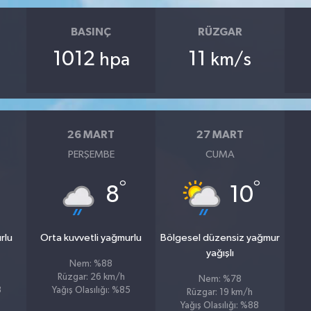
BASINÇ
RÜZGAR
1012
11
hpa
km/s
26 MART
27 MART
PERŞEMBE
CUMA
°
°
8
10
rlu
Orta kuvvetli yağmurlu
Bölgesel düzensiz yağmur
yağışlı
Nem: %88
Rüzgar: 26 km/h
Nem: %78
3
Yağış Olasılığı: %85
Rüzgar: 19 km/h
Yağış Olasılığı: %88