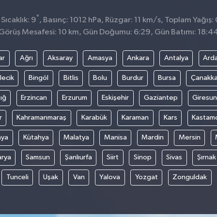
°
Sıcaklık: 9
, Basınç: 1012 hPa, Rüzgar: 11 km/s, Toplam Yağış:
Görüş Mesafesi: 10 km, Gün Doğumu: 6:29, Gün Batımı: 18:4
ar
Ağrı
Aksaray
Amasya
Ankara
Antalya
Ard
lecik
Bingöl
Bitlis
Bolu
Burdur
Bursa
Çanakka
ığ
Erzincan
Erzurum
Eskişehir
Gaziantep
Giresun
r
Kahramanmaraş
Karabük
Karaman
Kars
Kastam
nya
Kütahya
Malatya
Manisa
Mardin
Mersin
arya
Samsun
Şanlıurfa
Siirt
Sinop
Sivas
Şırnak
Tunceli
Uşak
Van
Yalova
Yozgat
Zonguldak