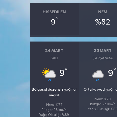
HISSEDILEN
NEM
°
9
%82
24 MART
25 MART
SALI
ÇARŞAMBA
°
°
9
9
Bölgesel düzensiz yağmur
Orta kuvvetli yağmu
yağışlı
Nem: %78
Rüzgar: 26 km/h
Nem: %77
Yağış Olasılığı: %8
Rüzgar: 18 km/h
Yağış Olasılığı: %89