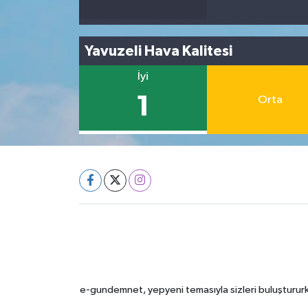
Yavuzeli Hava Kalitesi
İyi
1
Orta
e-gundemnet, yepyeni temasıyla sizleri buluştururke