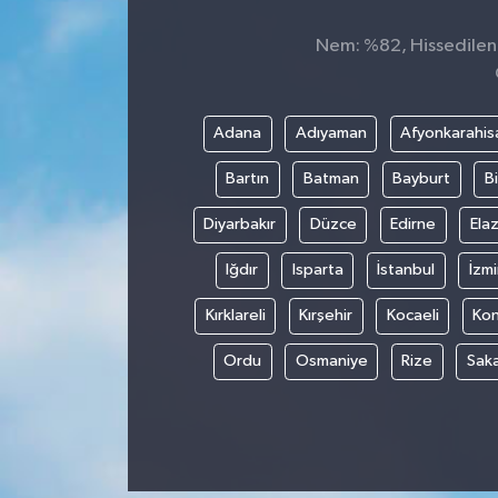
Nem: %82, Hissedilen 
Adana
Adıyaman
Afyonkarahis
Bartın
Batman
Bayburt
Bi
Diyarbakır
Düzce
Edirne
Elaz
Iğdır
Isparta
İstanbul
İzmi
Kırklareli
Kırşehir
Kocaeli
Ko
Ordu
Osmaniye
Rize
Sak