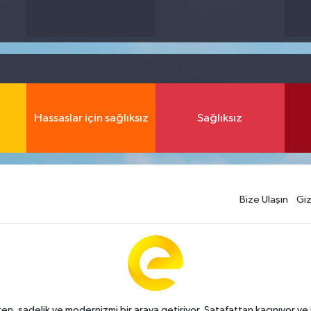
Hassaslar için sağlıksız
Sağlıksız
Bize Ulaşın
Giz
n, sadelik ve modernizmi bir araya getiriyor. Şatafattan kaçınıyor ve i