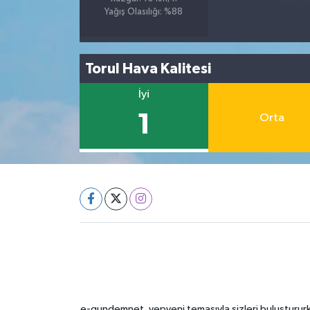
Yağış Olasılığı: %88
Torul Hava Kalitesi
İyi
1
Orta
e-gundemnet, yepyeni temasıyla sizleri buluştururke