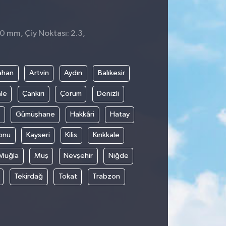
 0 mm, Çiy Noktası: 2.3,
ahan
Artvin
Aydın
Balıkesir
le
Çankırı
Çorum
Denizli
Gümüşhane
Hakkâri
Hatay
onu
Kayseri
Kilis
Kırıkkale
Muğla
Muş
Nevşehir
Niğde
Tekirdağ
Tokat
Trabzon