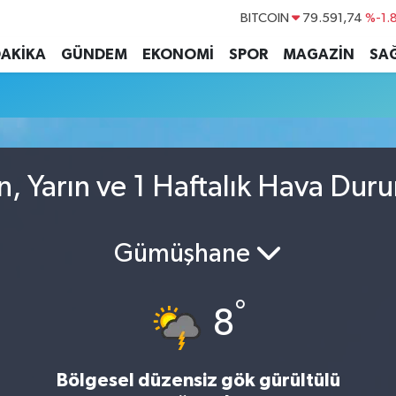
BITCOIN
79.591,74
%-1.
DOLAR
45,43620
%0.
DAKİKA
GÜNDEM
EKONOMİ
SPOR
MAGAZİN
SAĞ
EURO
53,38690
%0.
STERLİN
61,60380
%0.
G.ALTIN
6862,09000
%0.
BİST100
14.598,00
n, Yarın ve 1 Haftalık Hava Dur
Gümüşhane
°
8
Bölgesel düzensiz gök gürültülü