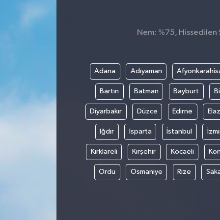
Nem: %75, Hissedilen S
Adana
Adıyaman
Afyonkarahis
Bartın
Batman
Bayburt
Bi
Diyarbakır
Düzce
Edirne
Elaz
Iğdır
Isparta
İstanbul
İzmi
Kırklareli
Kırşehir
Kocaeli
Ko
Ordu
Osmaniye
Rize
Sak