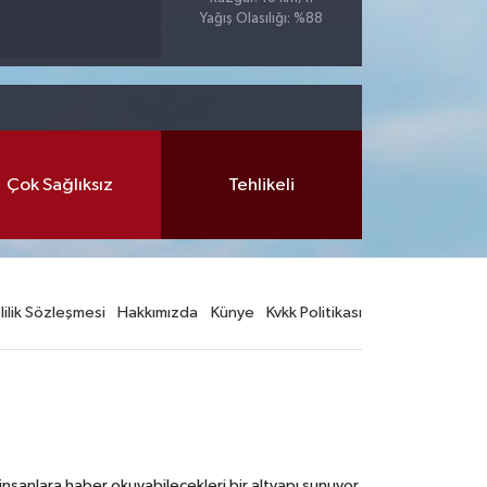
Yağış Olasılığı: %88
Çok Sağlıksız
Tehlikeli
lilik Sözleşmesi
Hakkımızda
Künye
Kvkk Politikası
nsanlara haber okuyabilecekleri bir altyapı sunuyor.