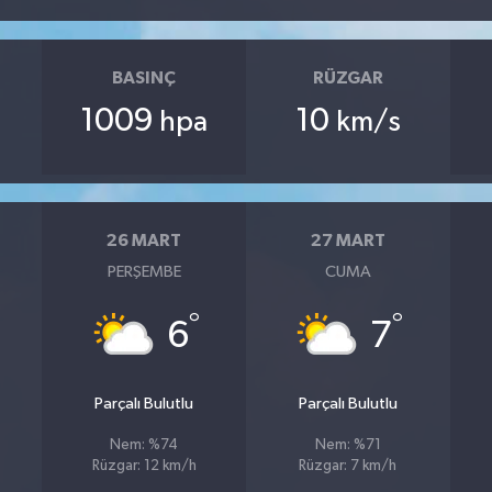
BASINÇ
RÜZGAR
1009
10
hpa
km/s
26 MART
27 MART
PERŞEMBE
CUMA
°
°
6
7
Parçalı Bulutlu
Parçalı Bulutlu
Nem: %74
Nem: %71
Rüzgar: 12 km/h
Rüzgar: 7 km/h