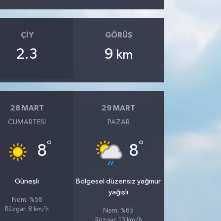
ÇIY
GÖRÜŞ
2.3
9
km
28 MART
29 MART
CUMARTESI
PAZAR
°
°
8
8
Güneşli
Bölgesel düzensiz yağmur
yağışlı
Nem: %56
Rüzgar: 8 km/h
Nem: %65
Rüzgar: 13 km/h