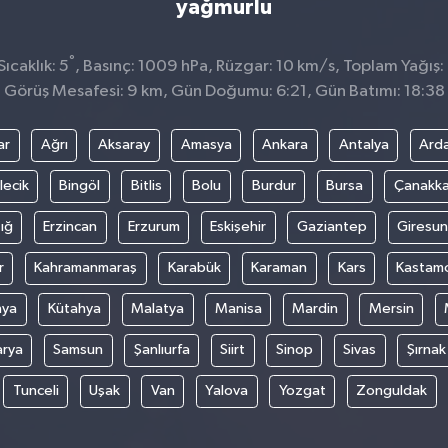
yağmurlu
°
ıcaklık: 5
, Basınç: 1009 hPa, Rüzgar: 10 km/s, Toplam Yağış:
Görüş Mesafesi: 9 km, Gün Doğumu: 6:21, Gün Batımı: 18:38
ar
Ağrı
Aksaray
Amasya
Ankara
Antalya
Ard
lecik
Bingöl
Bitlis
Bolu
Burdur
Bursa
Çanakka
ığ
Erzincan
Erzurum
Eskişehir
Gaziantep
Giresun
r
Kahramanmaraş
Karabük
Karaman
Kars
Kastam
nya
Kütahya
Malatya
Manisa
Mardin
Mersin
arya
Samsun
Şanlıurfa
Siirt
Sinop
Sivas
Şırnak
Tunceli
Uşak
Van
Yalova
Yozgat
Zonguldak