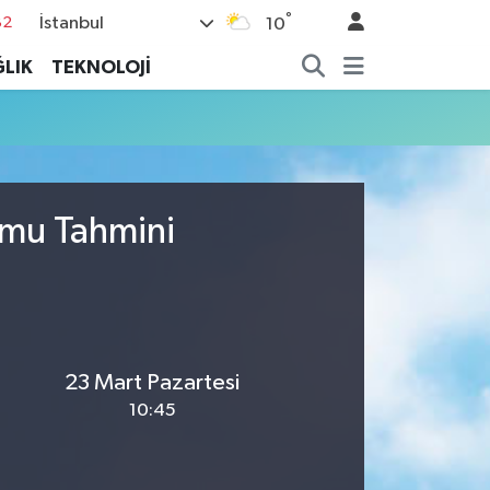
°
İstanbul
82
10
02
LIK
TEKNOLOJİ
19
18
19
%0
umu Tahmini
23 Mart Pazartesi
10:45