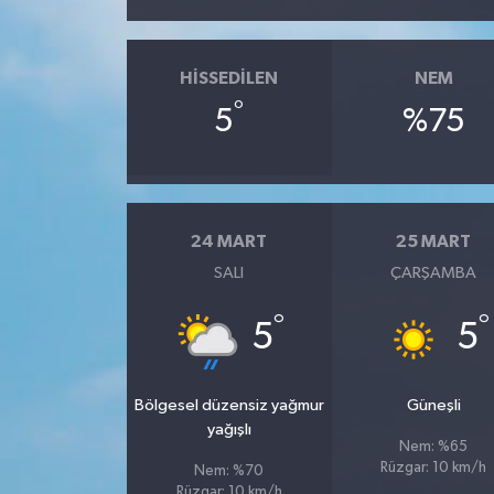
HISSEDILEN
NEM
°
5
%75
24 MART
25 MART
SALI
ÇARŞAMBA
°
°
5
5
Bölgesel düzensiz yağmur
Güneşli
yağışlı
Nem: %65
Rüzgar: 10 km/h
Nem: %70
Rüzgar: 10 km/h