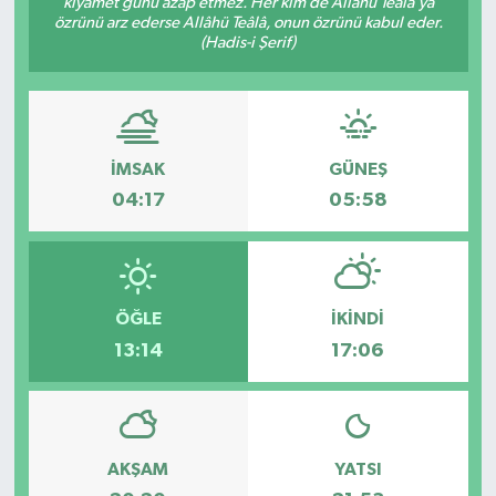
kıyâmet günü azâp etmez. Her kim de Allâhü Teâlâ’ya
özrünü arz ederse Allâhü Teâlâ, onun özrünü kabul eder.
(Hadis-i Şerif)
İMSAK
GÜNEŞ
04:17
05:58
ÖĞLE
İKINDI
13:14
17:06
AKŞAM
YATSI