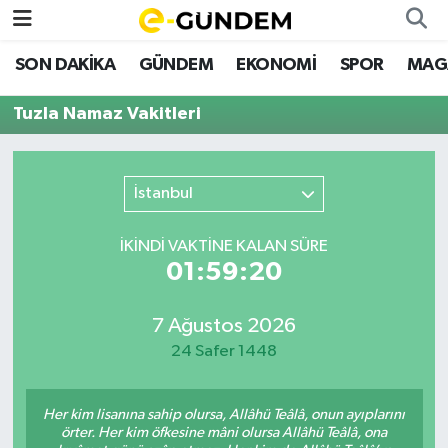
SON DAKİKA
GÜNDEM
EKONOMİ
SPOR
MAG
SON DAKİKA
Nöbetçi Eczaneler
Tuzla Namaz Vakitleri
GÜNDEM
Hava Durumu
EKONOMİ
Namaz Vakitleri
İstanbul
SPOR
Trafik Durumu
İKINDI VAKTİNE KALAN SÜRE
01:59:20
MAGAZİN
Süper Lig Puan Durumu ve Fikstür
7 Ağustos 2026
SAĞLIK
Tüm Manşetler
24 Safer 1448
TEKNOLOJİ
Son Dakika Haberleri
Her kim lisanına sahip olursa, Allâhü Teâlâ, onun ayıplarını
Haber Arşivi
örter. Her kim öfkesine mâni olursa Allâhü Teâlâ, ona