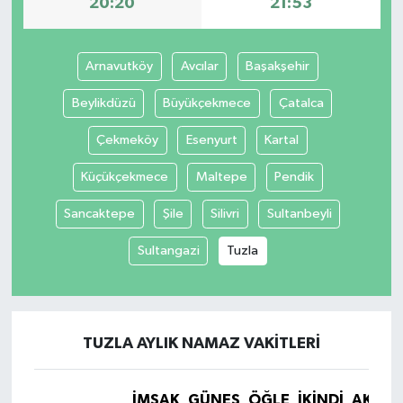
20:20
21:53
Arnavutköy
Avcılar
Başakşehir
Beylikdüzü
Büyükçekmece
Çatalca
Çekmeköy
Esenyurt
Kartal
Küçükçekmece
Maltepe
Pendik
Sancaktepe
Şile
Silivri
Sultanbeyli
Sultangazi
Tuzla
TUZLA AYLIK NAMAZ VAKITLERI
İMSAK
GÜNEŞ
ÖĞLE
İKINDI
AKŞA