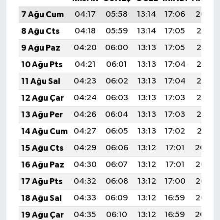
7 Ağu Cum
04:17
05:58
13:14
17:06
20:20
8 Ağu Cts
04:18
05:59
13:14
17:05
20:18
9 Ağu Paz
04:20
06:00
13:13
17:05
20:17
10 Ağu Pts
04:21
06:01
13:13
17:04
20:16
11 Ağu Sal
04:23
06:02
13:13
17:04
20:15
12 Ağu Çar
04:24
06:03
13:13
17:03
20:13
13 Ağu Per
04:26
06:04
13:13
17:03
20:12
14 Ağu Cum
04:27
06:05
13:13
17:02
20:11
15 Ağu Cts
04:29
06:06
13:12
17:01
20:09
16 Ağu Paz
04:30
06:07
13:12
17:01
20:08
17 Ağu Pts
04:32
06:08
13:12
17:00
20:06
18 Ağu Sal
04:33
06:09
13:12
16:59
20:05
19 Ağu Çar
04:35
06:10
13:12
16:59
20:04