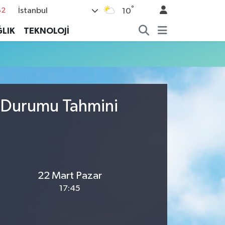
°
İstanbul
82
10
02
LIK
TEKNOLOJİ
19
18
19
%0
a Durumu Tahmini
22 Mart Pazar
17:45