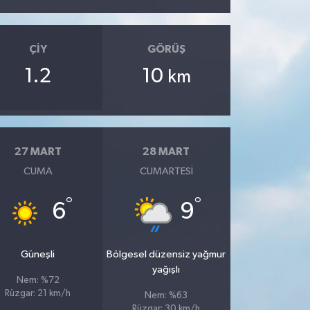
ÇIY
GÖRÜŞ
1.2
10
km
27 MART
28 MART
CUMA
CUMARTESI
°
°
6
9
Güneşli
Bölgesel düzensiz yağmur
yağışlı
Nem: %72
Rüzgar: 21 km/h
Nem: %63
Rüzgar: 30 km/h