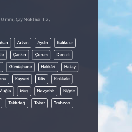
 0 mm, Çiy Noktası: 1.2,
1
ahan
Artvin
Aydın
Balıkesir
le
Çankırı
Çorum
Denizli
Gümüşhane
Hakkâri
Hatay
onu
Kayseri
Kilis
Kırıkkale
Muğla
Muş
Nevşehir
Niğde
Tekirdağ
Tokat
Trabzon