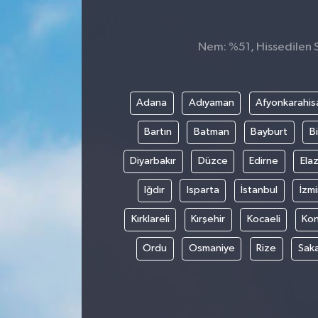
Nem: %51, Hissedilen Sı
Adana
Adıyaman
Afyonkarahis
Bartın
Batman
Bayburt
Bi
Diyarbakır
Düzce
Edirne
Elaz
Iğdır
Isparta
İstanbul
İzmi
Kırklareli
Kırşehir
Kocaeli
Ko
Ordu
Osmaniye
Rize
Sak