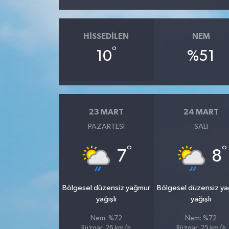
HISSEDILEN
NEM
°
10
%51
23 MART
24 MART
PAZARTESI
SALI
°
°
7
8
Bölgesel düzensiz yağmur
Bölgesel düzensiz y
yağışlı
yağışlı
Nem: %72
Nem: %72
Rüzgar: 26 km/h
Rüzgar: 25 km/h