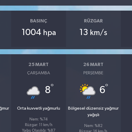
BASINÇ
RÜZGAR
1004
13
hpa
km/s
25 MART
26 MART
ÇARŞAMBA
PERŞEMBE
°
°
8
6
ağmur
Orta kuvvetli yağmurlu
Bölgesel düzensiz yağmur
yağışlı
Nem: %74
Rüzgar: 11 km/h
Nem: %82
Yağış Olasılığı: %87
Rüzgar: 16 km/h