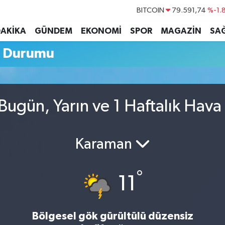
BITCOIN
79.591,74
%-1.
DOLAR
45,43620
%0.
DAKİKA
GÜNDEM
EKONOMİ
SPOR
MAGAZİN
SAĞ
EURO
53,38690
%0.
a Durumu
STERLİN
61,60380
%0.
G.ALTIN
6862,09000
%0.
BİST100
14.598,00
Bugün, Yarın ve 1 Haftalık Hav
Karaman
°
11
Bölgesel gök gürültülü düzensiz