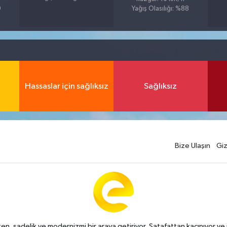
9
Yağış Olasılığı: %88
Hassaslar için sağlıksız
Sağlıksız
Bize Ulaşın
Giz
n, sadelik ve modernizmi bir araya getiriyor. Şatafattan kaçınıyor ve i