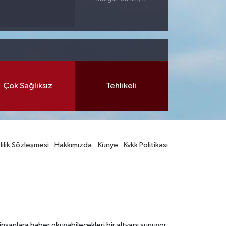
Çok Sağlıksız
Tehlikeli
lilik Sözleşmesi
Hakkımızda
Künye
Kvkk Politikası
nsanlara haber okuyabilecekleri bir altyapı sunuyor.