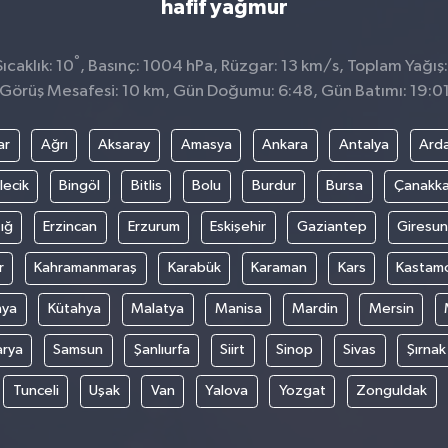
hafif yağmur
°
caklık: 10
, Basınç: 1004 hPa, Rüzgar: 13 km/s, Toplam Yağış:
Görüş Mesafesi: 10 km, Gün Doğumu: 6:48, Gün Batımı: 19:0
ar
Ağrı
Aksaray
Amasya
Ankara
Antalya
Ard
lecik
Bingöl
Bitlis
Bolu
Burdur
Bursa
Çanakka
ığ
Erzincan
Erzurum
Eskişehir
Gaziantep
Giresun
r
Kahramanmaraş
Karabük
Karaman
Kars
Kastam
nya
Kütahya
Malatya
Manisa
Mardin
Mersin
arya
Samsun
Şanlıurfa
Siirt
Sinop
Sivas
Şırnak
Tunceli
Uşak
Van
Yalova
Yozgat
Zonguldak