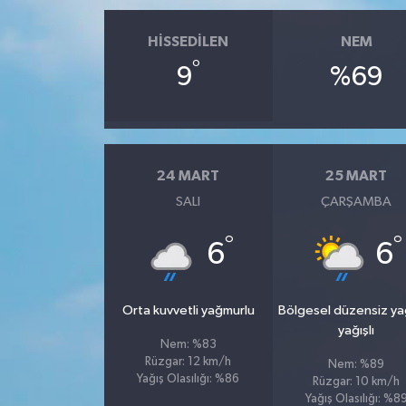
HISSEDILEN
NEM
°
9
%69
24 MART
25 MART
SALI
ÇARŞAMBA
°
°
6
6
Orta kuvvetli yağmurlu
Bölgesel düzensiz y
yağışlı
Nem: %83
Rüzgar: 12 km/h
Nem: %89
Yağış Olasılığı: %86
Rüzgar: 10 km/h
Yağış Olasılığı: %8