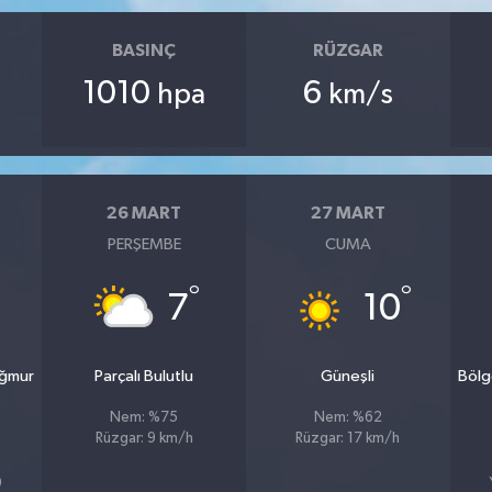
BASINÇ
RÜZGAR
1010
6
hpa
km/s
26 MART
27 MART
PERŞEMBE
CUMA
°
°
7
10
ağmur
Parçalı Bulutlu
Güneşli
Bölg
Nem: %75
Nem: %62
Rüzgar: 9 km/h
Rüzgar: 17 km/h
9