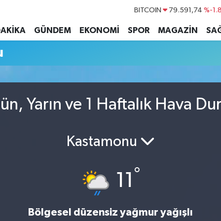
BITCOIN
79.591,74
%-1.
DOLAR
45,43620
%0.
DAKİKA
GÜNDEM
EKONOMİ
SPOR
MAGAZİN
SAĞ
EURO
53,38690
%0.
u
STERLİN
61,60380
%0.
G.ALTIN
6862,09000
%0.
BİST100
14.598,00
ün, Yarın ve 1 Haftalık Hava D
Kastamonu
°
11
Bölgesel düzensiz yağmur yağışlı