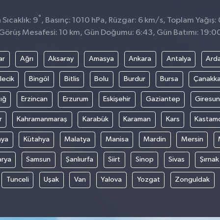
°
Sıcaklık: 9
, Basınç: 1010 hPa, Rüzgar: 6 km/s, Toplam Yağış: 
Görüş Mesafesi: 10 km, Gün Doğumu: 6:43, Gün Batımı: 19:0
ar
Ağrı
Aksaray
Amasya
Ankara
Antalya
Ard
lecik
Bingöl
Bitlis
Bolu
Burdur
Bursa
Çanakka
ığ
Erzincan
Erzurum
Eskişehir
Gaziantep
Giresun
r
Kahramanmaraş
Karabük
Karaman
Kars
Kastam
nya
Kütahya
Malatya
Manisa
Mardin
Mersin
arya
Samsun
Şanlıurfa
Siirt
Sinop
Sivas
Şırnak
Tunceli
Uşak
Van
Yalova
Yozgat
Zonguldak