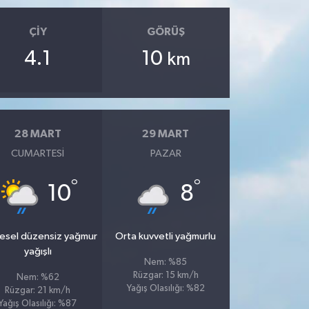
ÇIY
GÖRÜŞ
4.1
10
km
28 MART
29 MART
CUMARTESI
PAZAR
°
°
10
8
esel düzensiz yağmur
Orta kuvvetli yağmurlu
yağışlı
Nem: %85
Rüzgar: 15 km/h
Nem: %62
Yağış Olasılığı: %82
Rüzgar: 21 km/h
Yağış Olasılığı: %87