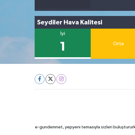
Seydiler Hava Kalitesi
İyi
1
Orta
e-gundemnet, yepyeni temasıyla sizleri buluştururke