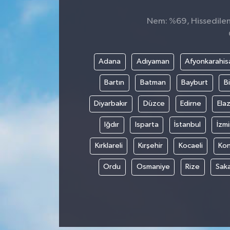
Nem: %69, Hissedilen 
Adana
Adıyaman
Afyonkarahis
Bartın
Batman
Bayburt
Bi
Diyarbakır
Düzce
Edirne
Elaz
Iğdır
Isparta
İstanbul
İzmi
Kırklareli
Kırşehir
Kocaeli
Ko
Ordu
Osmaniye
Rize
Sak