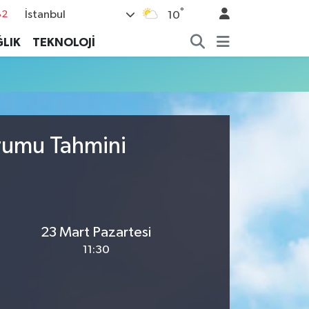
°
İstanbul
82
10
02
LIK
TEKNOLOJİ
19
18
19
%0
urumu Tahmini
23 Mart Pazartesi
11:30