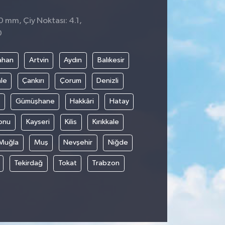
0 mm, Çiy Noktası: 4.1,
0
ahan
Artvin
Aydın
Balıkesir
le
Çankırı
Çorum
Denizli
Gümüşhane
Hakkâri
Hatay
onu
Kayseri
Kilis
Kırıkkale
Muğla
Muş
Nevşehir
Niğde
Tekirdağ
Tokat
Trabzon