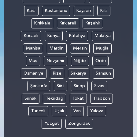
Kars
Kastamonu
Kayseri
Kilis
Kırıkkale
Kırklareli
Kırşehir
Kocaeli
Konya
Kütahya
Malatya
Manisa
Mardin
Mersin
Muğla
Muş
Nevşehir
Niğde
Ordu
Osmaniye
Rize
Sakarya
Samsun
Şanlıurfa
Siirt
Sinop
Sivas
Şırnak
Tekirdağ
Tokat
Trabzon
Tunceli
Uşak
Van
Yalova
Yozgat
Zonguldak