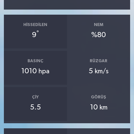
HISSEDILEN
NEM
°
9
%80
BASINÇ
RÜZGAR
1010
5
hpa
km/s
ÇIY
GÖRÜŞ
5.5
10
km