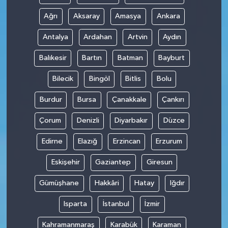
Ağrı
Aksaray
Amasya
Ankara
Antalya
Ardahan
Artvin
Aydın
Balıkesir
Bartın
Batman
Bayburt
Bilecik
Bingöl
Bitlis
Bolu
Burdur
Bursa
Çanakkale
Çankırı
Çorum
Denizli
Diyarbakır
Düzce
Edirne
Elazığ
Erzincan
Erzurum
Eskişehir
Gaziantep
Giresun
Gümüşhane
Hakkâri
Hatay
Iğdır
Isparta
İstanbul
İzmir
Kahramanmaraş
Karabük
Karaman