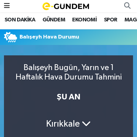
SON DAKİKA
GÜNDEM
EKONOMİ
SPOR
MAG
SON DAKİKA
Nöbetçi Eczaneler
Balışeyh Hava Durumu
GÜNDEM
Hava Durumu
EKONOMİ
Namaz Vakitleri
Balışeyh Bugün, Yarın ve 1
SPOR
Trafik Durumu
Haftalık Hava Durumu Tahmini
MAGAZİN
Süper Lig Puan Durumu ve Fikstür
ŞU AN
SAĞLIK
Tüm Manşetler
TEKNOLOJİ
Son Dakika Haberleri
Kırıkkale
Haber Arşivi