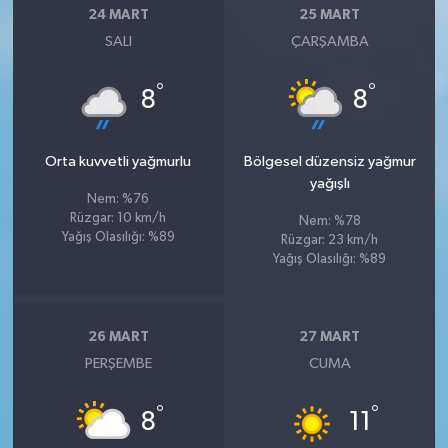
24 MART
25 MART
SALI
ÇARŞAMBA
°
°
8
8
Orta kuvvetli yağmurlu
Bölgesel düzensiz yağmur
yağışlı
Nem: %76
Rüzgar: 10 km/h
Nem: %78
Yağış Olasılığı: %89
Rüzgar: 23 km/h
Yağış Olasılığı: %89
26 MART
27 MART
PERŞEMBE
CUMA
°
°
8
11