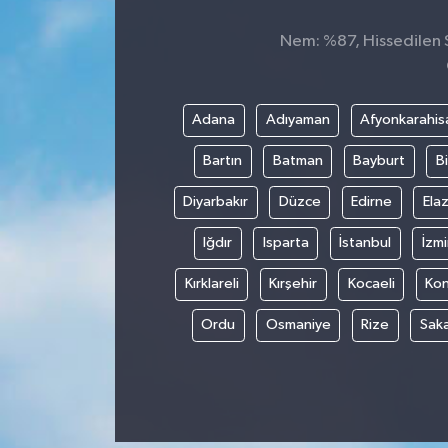
Nem: %87, Hissedilen S
Adana
Adıyaman
Afyonkarahis
Bartın
Batman
Bayburt
Bi
Diyarbakır
Düzce
Edirne
Elaz
Iğdır
Isparta
İstanbul
İzmi
Kırklareli
Kırşehir
Kocaeli
Ko
Ordu
Osmaniye
Rize
Sak