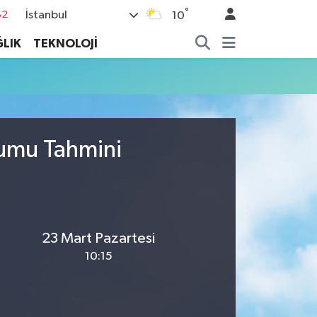
°
İstanbul
82
10
02
LIK
TEKNOLOJİ
19
18
19
%0
rumu Tahmini
23 Mart Pazartesi
10:15