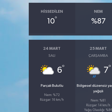
HISSEDILEN
NEM
°
10
%87
24 MART
25 MART
SALI
ÇARŞAMBA
°
°
6
7
Parçalı Bulutlu
Bölgesel düzensiz y
yağışlı
Nem: %72
Rüzgar: 16 km/h
Nem: %81
Rüzgar: 14 km/h
Yağış Olasılığı: %8