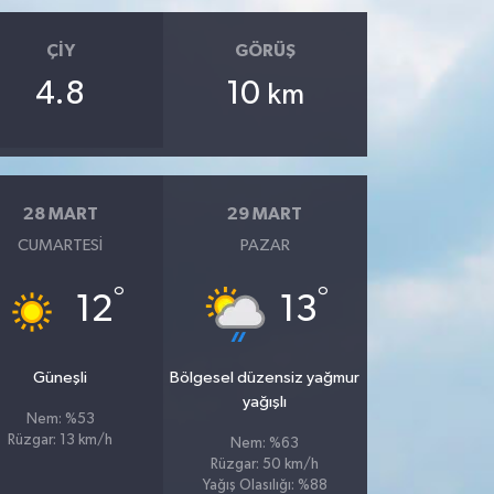
ÇIY
GÖRÜŞ
4.8
10
km
28 MART
29 MART
CUMARTESI
PAZAR
°
°
12
13
Güneşli
Bölgesel düzensiz yağmur
yağışlı
Nem: %53
Rüzgar: 13 km/h
Nem: %63
Rüzgar: 50 km/h
Yağış Olasılığı: %88