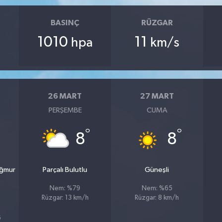
BASINÇ
RÜZGAR
1010
11
hpa
km/s
26 MART
27 MART
PERŞEMBE
CUMA
°
°
8
8
ağmur
Parçalı Bulutlu
Güneşli
Nem: %79
Nem: %65
Rüzgar: 13 km/h
Rüzgar: 8 km/h
6