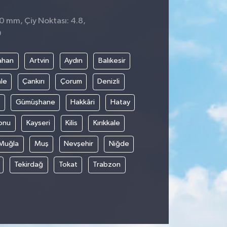
 0 mm, Çiy Noktası: 4.8,
9
ahan
Artvin
Aydın
Balıkesir
le
Çankırı
Çorum
Denizli
Gümüşhane
Hakkâri
Hatay
onu
Kayseri
Kilis
Kırıkkale
Muğla
Muş
Nevşehir
Niğde
Tekirdağ
Tokat
Trabzon