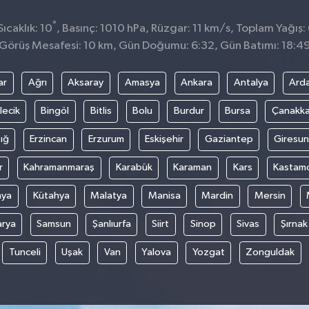
°
ıcaklık: 10
, Basınç: 1010 hPa, Rüzgar: 11 km/s, Toplam Yağış:
Görüş Mesafesi: 10 km, Gün Doğumu: 6:32, Gün Batımı: 18:4
ar
Ağrı
Aksaray
Amasya
Ankara
Antalya
Ard
lecik
Bingöl
Bitlis
Bolu
Burdur
Bursa
Çanakka
ığ
Erzincan
Erzurum
Eskişehir
Gaziantep
Giresun
r
Kahramanmaraş
Karabük
Karaman
Kars
Kastam
nya
Kütahya
Malatya
Manisa
Mardin
Mersin
arya
Samsun
Şanlıurfa
Siirt
Sinop
Sivas
Şırnak
Tunceli
Uşak
Van
Yalova
Yozgat
Zonguldak