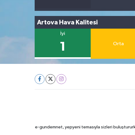
Artova Hava Kalitesi
İyi
1
Orta
e-gundemnet, yepyeni temasıyla sizleri buluştururke