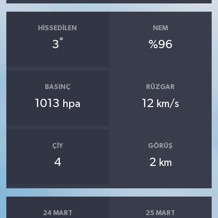
HISSEDILEN
NEM
°
3
%96
BASINÇ
RÜZGAR
1013
12
hpa
km/s
ÇIY
GÖRÜŞ
4
2
km
24 MART
25 MART