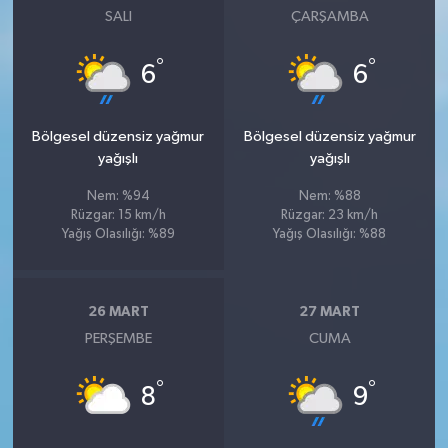
SALI
ÇARŞAMBA
°
°
6
6
Bölgesel düzensiz yağmur
Bölgesel düzensiz yağmur
yağışlı
yağışlı
Nem: %94
Nem: %88
Rüzgar: 15 km/h
Rüzgar: 23 km/h
Yağış Olasılığı: %89
Yağış Olasılığı: %88
26 MART
27 MART
PERŞEMBE
CUMA
°
°
8
9