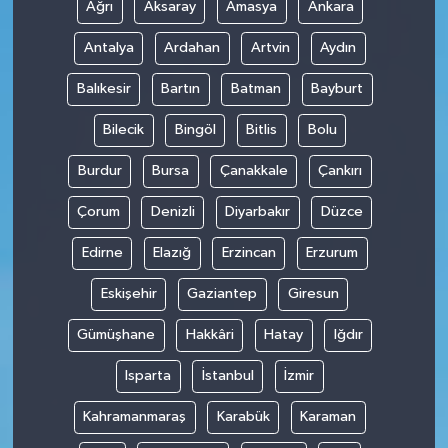
Ağrı
Aksaray
Amasya
Ankara
Antalya
Ardahan
Artvin
Aydın
Balıkesir
Bartın
Batman
Bayburt
Bilecik
Bingöl
Bitlis
Bolu
Burdur
Bursa
Çanakkale
Çankırı
Çorum
Denizli
Diyarbakır
Düzce
Edirne
Elazığ
Erzincan
Erzurum
Eskişehir
Gaziantep
Giresun
Gümüşhane
Hakkâri
Hatay
Iğdır
Isparta
İstanbul
İzmir
Kahramanmaraş
Karabük
Karaman