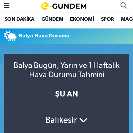
SON DAKİKA
GÜNDEM
EKONOMİ
SPOR
MAG
SON DAKİKA
Nöbetçi Eczaneler
Balya Hava Durumu
GÜNDEM
Hava Durumu
EKONOMİ
Namaz Vakitleri
Balya Bugün, Yarın ve 1 Haftalık
SPOR
Trafik Durumu
Hava Durumu Tahmini
MAGAZİN
Süper Lig Puan Durumu ve Fikstür
ŞU AN
SAĞLIK
Tüm Manşetler
TEKNOLOJİ
Son Dakika Haberleri
Balıkesir
Haber Arşivi