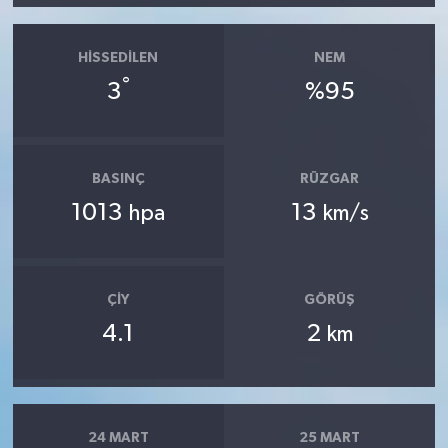
HISSEDILEN
NEM
°
3
%95
BASINÇ
RÜZGAR
1013
13
hpa
km/s
ÇIY
GÖRÜŞ
4.1
2
km
24 MART
25 MART