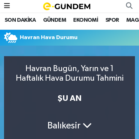
SON DAKİKA
GÜNDEM
EKONOMİ
SPOR
MAG
SON DAKİKA
Nöbetçi Eczaneler
Havran Hava Durumu
GÜNDEM
Hava Durumu
EKONOMİ
Namaz Vakitleri
Havran Bugün, Yarın ve 1
SPOR
Trafik Durumu
Haftalık Hava Durumu Tahmini
MAGAZİN
Süper Lig Puan Durumu ve Fikstür
ŞU AN
SAĞLIK
Tüm Manşetler
TEKNOLOJİ
Son Dakika Haberleri
Balıkesir
Haber Arşivi