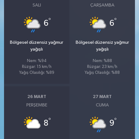
SALI
ÇARŞAMBA
°
°
6
6
Bölgesel düzensiz yağmur
Bölgesel düzensiz yağmur
yağışlı
yağışlı
Nem: %94
Nem: %88
Rüzgar: 15 km/h
Rüzgar: 23 km/h
Yağış Olasılığı: %89
Yağış Olasılığı: %88
26 MART
27 MART
PERŞEMBE
CUMA
°
°
8
9