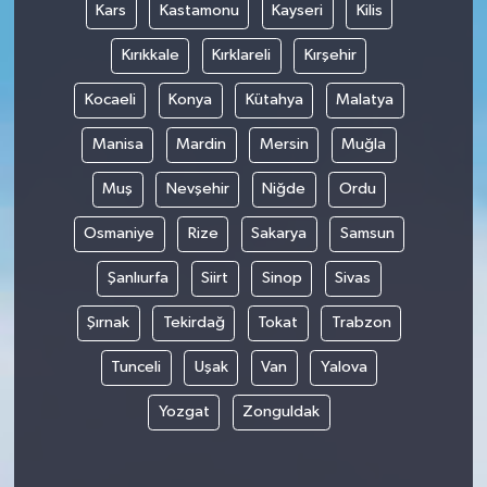
Kars
Kastamonu
Kayseri
Kilis
Kırıkkale
Kırklareli
Kırşehir
Kocaeli
Konya
Kütahya
Malatya
Manisa
Mardin
Mersin
Muğla
Muş
Nevşehir
Niğde
Ordu
Osmaniye
Rize
Sakarya
Samsun
Şanlıurfa
Siirt
Sinop
Sivas
Şırnak
Tekirdağ
Tokat
Trabzon
Tunceli
Uşak
Van
Yalova
Yozgat
Zonguldak