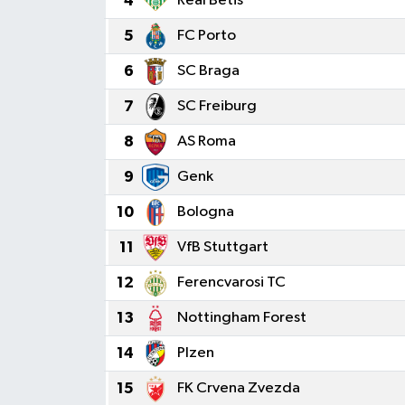
4
Real Betis
5
FC Porto
6
SC Braga
7
SC Freiburg
8
AS Roma
9
Genk
10
Bologna
11
VfB Stuttgart
12
Ferencvarosi TC
13
Nottingham Forest
14
Plzen
15
FK Crvena Zvezda