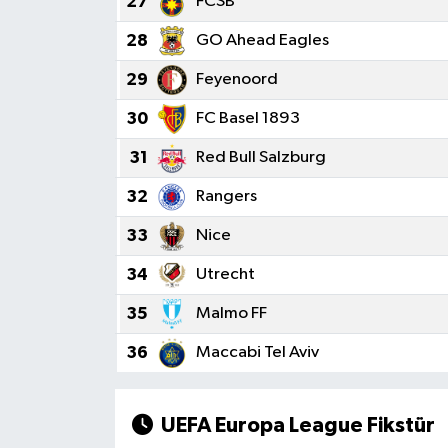
27
FCSB
28
GO Ahead Eagles
29
Feyenoord
30
FC Basel 1893
31
Red Bull Salzburg
32
Rangers
33
Nice
34
Utrecht
35
Malmo FF
36
Maccabi Tel Aviv
UEFA Europa League Fikstür