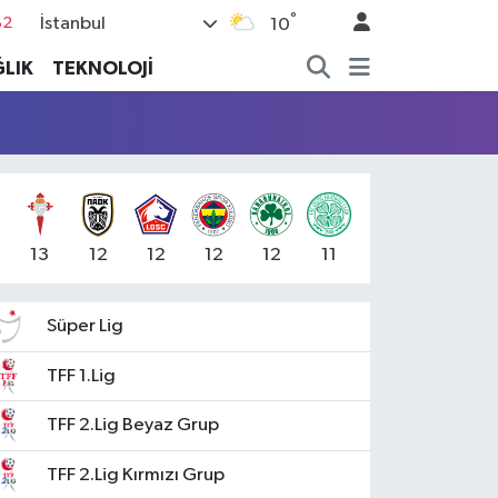
°
İstanbul
82
10
02
LIK
TEKNOLOJİ
19
18
19
%0
13
12
12
12
12
11
Süper Lig
TFF 1.Lig
TFF 2.Lig Beyaz Grup
TFF 2.Lig Kırmızı Grup