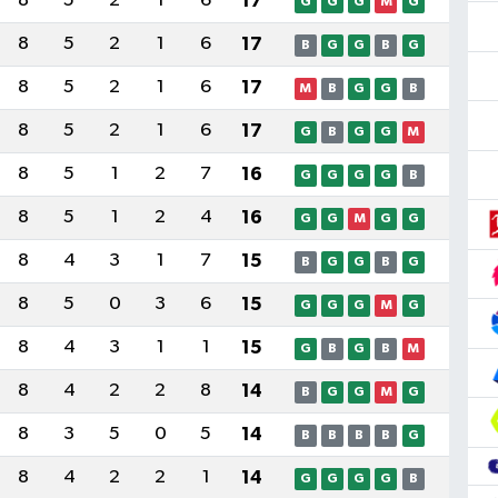
8
5
2
1
6
17
G
G
G
M
G
8
5
2
1
6
17
B
G
G
B
G
8
5
2
1
6
17
M
B
G
G
B
8
5
2
1
6
17
G
B
G
G
M
8
5
1
2
7
16
G
G
G
G
B
8
5
1
2
4
16
G
G
M
G
G
8
4
3
1
7
15
B
G
G
B
G
8
5
0
3
6
15
G
G
G
M
G
8
4
3
1
1
15
G
B
G
B
M
8
4
2
2
8
14
B
G
G
M
G
8
3
5
0
5
14
B
B
B
B
G
8
4
2
2
1
14
G
G
G
G
B