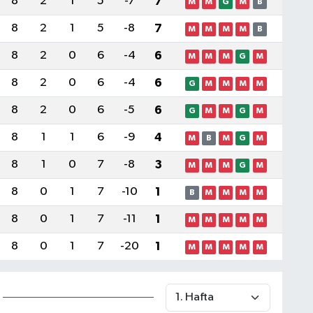
8
2
1
5
-7
7
M
M
G
M
B
8
2
1
5
-8
7
M
M
M
M
B
8
2
0
6
-4
6
M
M
M
G
M
8
2
0
6
-4
6
G
M
M
M
M
8
2
0
6
-5
6
G
M
M
G
M
8
1
1
6
-9
4
M
B
M
G
M
8
1
0
7
-8
3
M
M
M
G
M
8
0
1
7
-10
1
B
M
M
M
M
8
0
1
7
-11
1
M
M
M
M
M
8
0
1
7
-20
1
M
M
M
M
M