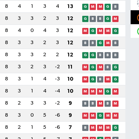
8
4
1
3
4
13
G
M
M
G
B
8
3
3
2
3
12
G
B
B
G
M
8
4
0
4
3
12
M
G
M
M
G
8
3
3
2
3
12
B
B
G
M
B
8
3
3
2
2
12
G
G
B
B
B
8
3
2
3
-2
11
M
G
M
B
G
8
3
1
4
-3
10
M
G
B
M
G
8
3
1
4
-4
10
M
M
M
G
M
8
2
3
3
-2
9
B
B
M
B
M
8
3
0
5
-6
9
M
M
G
M
M
8
2
1
5
-6
7
B
M
M
M
G