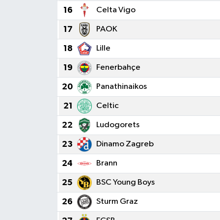
16
Celta Vigo
17
PAOK
18
Lille
19
Fenerbahçe
20
Panathinaikos
21
Celtic
22
Ludogorets
23
Dinamo Zagreb
24
Brann
25
BSC Young Boys
26
Sturm Graz