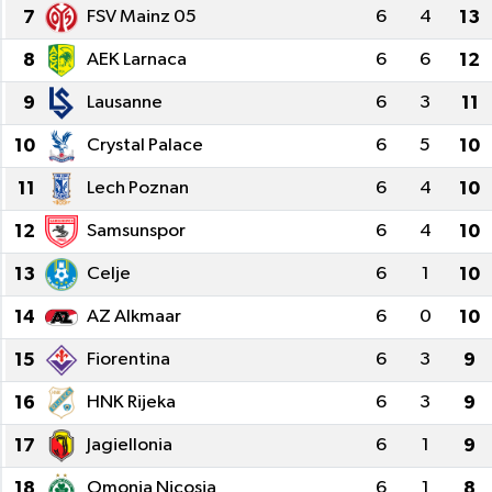
7
FSV Mainz 05
6
4
13
8
AEK Larnaca
6
6
12
9
Lausanne
6
3
11
10
Crystal Palace
6
5
10
11
Lech Poznan
6
4
10
12
Samsunspor
6
4
10
13
Celje
6
1
10
14
AZ Alkmaar
6
0
10
15
Fiorentina
6
3
9
16
HNK Rijeka
6
3
9
17
Jagiellonia
6
1
9
18
Omonia Nicosia
6
1
8