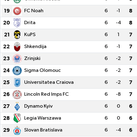
19
FC Noah
6
-1
8
20
Drita
6
-4
8
21
KuPS
6
1
7
22
Shkendija
6
-1
7
23
Zrinjski
6
-2
7
24
Sigma Olomouc
6
-2
7
25
Universitatea Craiova
6
-2
7
26
Lincoln Red Imps FC
6
-8
7
27
Dynamo Kyiv
6
0
6
28
Legia Warszawa
6
0
6
29
Slovan Bratislava
6
-4
6