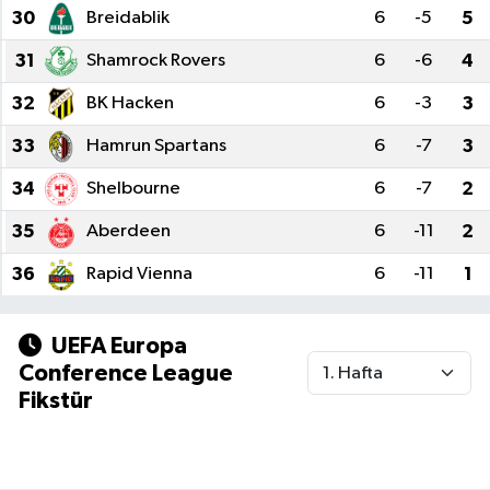
30
Breidablik
6
-5
5
31
Shamrock Rovers
6
-6
4
32
BK Hacken
6
-3
3
33
Hamrun Spartans
6
-7
3
34
Shelbourne
6
-7
2
35
Aberdeen
6
-11
2
36
Rapid Vienna
6
-11
1
UEFA Europa
Conference League
Fikstür