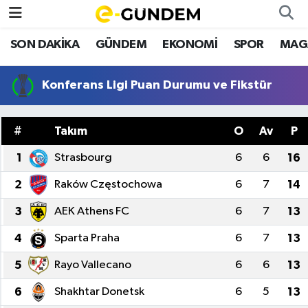
SON DAKİKA
GÜNDEM
EKONOMİ
SPOR
MAG
SON DAKİKA
Nöbetçi Eczaneler
Konferans Ligi Puan Durumu ve Fikstür
GÜNDEM
Hava Durumu
EKONOMİ
Namaz Vakitleri
#
Takım
O
Av
P
SPOR
Trafik Durumu
1
Strasbourg
6
6
16
2
Raków Częstochowa
6
7
14
MAGAZİN
Süper Lig Puan Durumu ve Fikstür
3
AEK Athens FC
6
7
13
SAĞLIK
Tüm Manşetler
4
Sparta Praha
6
7
13
TEKNOLOJİ
Son Dakika Haberleri
5
Rayo Vallecano
6
6
13
6
Shakhtar Donetsk
6
5
13
Haber Arşivi