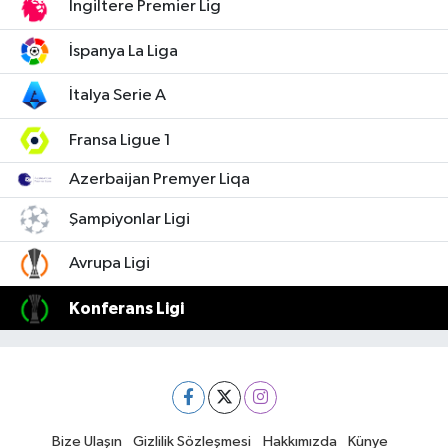
İngiltere Premier Lig
İspanya La Liga
İtalya Serie A
Fransa Ligue 1
Azerbaijan Premyer Liqa
Şampiyonlar Ligi
Avrupa Ligi
Konferans Ligi
Bize Ulaşın
Gizlilik Sözleşmesi
Hakkımızda
Künye