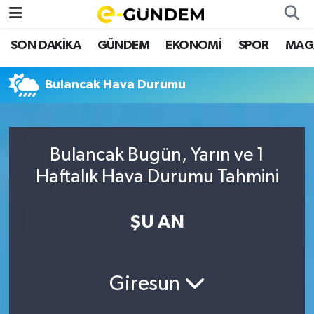
SON DAKİKA
GÜNDEM
EKONOMİ
SPOR
MAG
SON DAKİKA
Nöbetçi Eczaneler
Bulancak Hava Durumu
GÜNDEM
Hava Durumu
EKONOMİ
Namaz Vakitleri
Bulancak Bugün, Yarın ve 1
SPOR
Trafik Durumu
Haftalık Hava Durumu Tahmini
MAGAZİN
Süper Lig Puan Durumu ve Fikstür
ŞU AN
SAĞLIK
Tüm Manşetler
TEKNOLOJİ
Son Dakika Haberleri
Giresun
Haber Arşivi