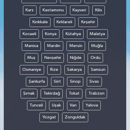
Kars
Kastamonu
Kayseri
Kilis
Kırıkkale
Kırklareli
Kırşehir
Kocaeli
Konya
Kütahya
Malatya
Manisa
Mardin
Mersin
Muğla
Muş
Nevşehir
Niğde
Ordu
Osmaniye
Rize
Sakarya
Samsun
Şanlıurfa
Siirt
Sinop
Sivas
Şırnak
Tekirdağ
Tokat
Trabzon
Tunceli
Uşak
Van
Yalova
Yozgat
Zonguldak