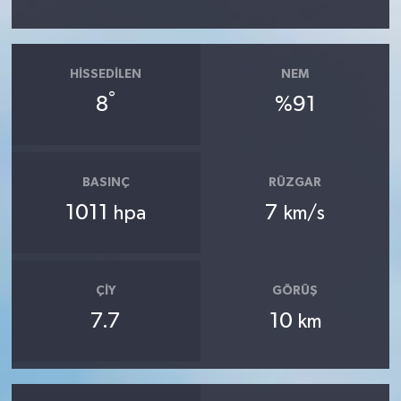
HISSEDILEN
NEM
°
8
%91
BASINÇ
RÜZGAR
1011
7
hpa
km/s
ÇIY
GÖRÜŞ
7.7
10
km