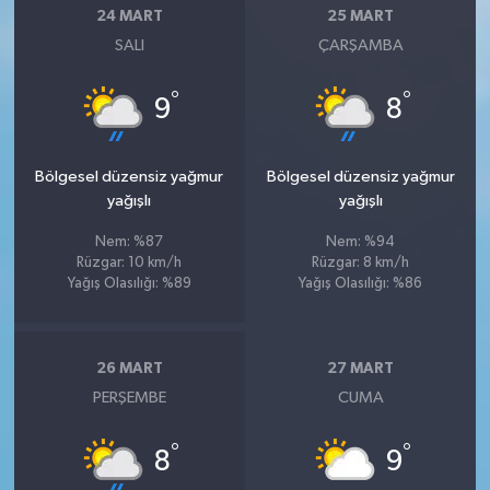
24 MART
25 MART
SALI
ÇARŞAMBA
°
°
9
8
Bölgesel düzensiz yağmur
Bölgesel düzensiz yağmur
yağışlı
yağışlı
Nem: %87
Nem: %94
Rüzgar: 10 km/h
Rüzgar: 8 km/h
Yağış Olasılığı: %89
Yağış Olasılığı: %86
26 MART
27 MART
PERŞEMBE
CUMA
°
°
8
9