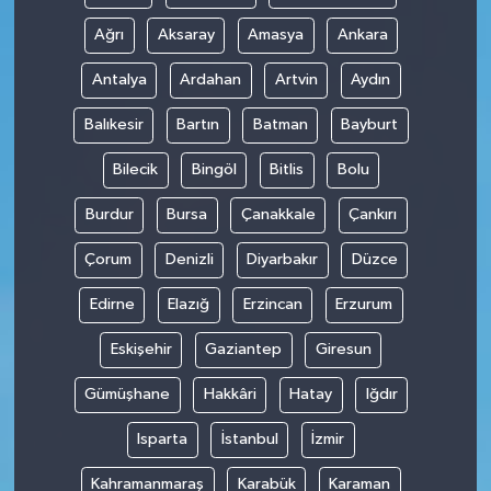
Ağrı
Aksaray
Amasya
Ankara
Antalya
Ardahan
Artvin
Aydın
Balıkesir
Bartın
Batman
Bayburt
Bilecik
Bingöl
Bitlis
Bolu
Burdur
Bursa
Çanakkale
Çankırı
Çorum
Denizli
Diyarbakır
Düzce
Edirne
Elazığ
Erzincan
Erzurum
Eskişehir
Gaziantep
Giresun
Gümüşhane
Hakkâri
Hatay
Iğdır
Isparta
İstanbul
İzmir
Kahramanmaraş
Karabük
Karaman