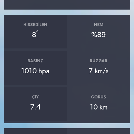
HISSEDILEN
NEM
°
8
%89
BASINÇ
RÜZGAR
1010
7
hpa
km/s
ÇIY
GÖRÜŞ
7.4
10
km