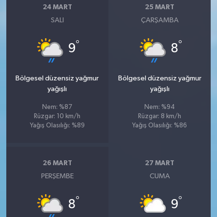
24 MART
25 MART
SALI
ÇARŞAMBA
°
°
9
8
Bölgesel düzensiz yağmur
Bölgesel düzensiz yağmur
yağışlı
yağışlı
Nem: %87
Nem: %94
Rüzgar: 10 km/h
Rüzgar: 8 km/h
Yağış Olasılığı: %89
Yağış Olasılığı: %86
26 MART
27 MART
PERŞEMBE
CUMA
°
°
8
9