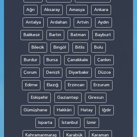
Ağrı
Aksaray
Amasya
Ankara
Antalya
Ardahan
Artvin
Aydın
Balıkesir
Bartın
Batman
Bayburt
Bilecik
Bingöl
Bitlis
Bolu
Burdur
Bursa
Çanakkale
Çankırı
Çorum
Denizli
Diyarbakır
Düzce
Edirne
Elazığ
Erzincan
Erzurum
Eskişehir
Gaziantep
Giresun
Gümüşhane
Hakkâri
Hatay
Iğdır
Isparta
İstanbul
İzmir
Kahramanmaraş
Karabük
Karaman