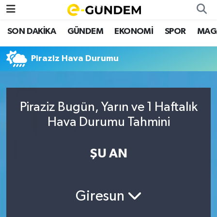
SON DAKİKA
GÜNDEM
EKONOMİ
SPOR
MAG
SON DAKİKA
Nöbetçi Eczaneler
Piraziz Hava Durumu
GÜNDEM
Hava Durumu
EKONOMİ
Namaz Vakitleri
Piraziz Bugün, Yarın ve 1 Haftalık
SPOR
Trafik Durumu
Hava Durumu Tahmini
MAGAZİN
Süper Lig Puan Durumu ve Fikstür
ŞU AN
SAĞLIK
Tüm Manşetler
TEKNOLOJİ
Son Dakika Haberleri
Giresun
Haber Arşivi