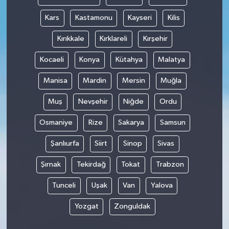
Kars
Kastamonu
Kayseri
Kilis
Kırıkkale
Kırklareli
Kırşehir
Kocaeli
Konya
Kütahya
Malatya
Manisa
Mardin
Mersin
Muğla
Muş
Nevşehir
Niğde
Ordu
Osmaniye
Rize
Sakarya
Samsun
Şanlıurfa
Siirt
Sinop
Sivas
Şırnak
Tekirdağ
Tokat
Trabzon
Tunceli
Uşak
Van
Yalova
Yozgat
Zonguldak