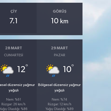
ÇIY
GÖRÜŞ
7.1
10
km
28 MART
29 MART
CUMARTESI
PAZAR
°
°
12
10
esel düzensiz yağmur
Bölgesel düzensiz yağmur
yağışlı
yağışlı
Nem: %61
Nem: %74
Rüzgar: 26 km/h
Rüzgar: 12 km/h
Yağış Olasılığı: %86
Yağış Olasılığı: %89