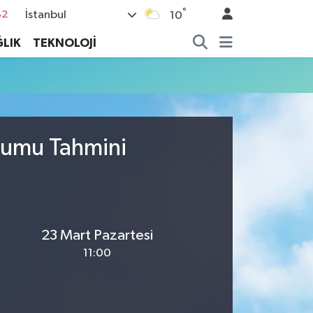
°
İstanbul
82
10
02
LIK
TEKNOLOJİ
19
18
19
%0
urumu Tahmini
23 Mart Pazartesi
11:00