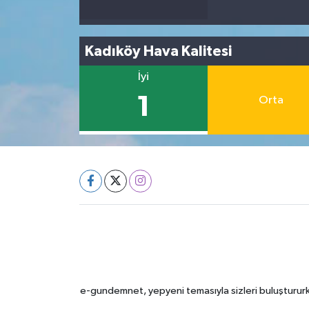
Kadıköy Hava Kalitesi
İyi
1
Orta
e-gundemnet, yepyeni temasıyla sizleri buluştururke