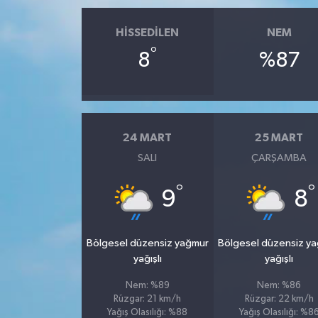
HISSEDILEN
NEM
°
8
%87
24 MART
25 MART
SALI
ÇARŞAMBA
°
°
9
8
Bölgesel düzensiz yağmur
Bölgesel düzensiz y
yağışlı
yağışlı
Nem: %89
Nem: %86
Rüzgar: 21 km/h
Rüzgar: 22 km/h
Yağış Olasılığı: %88
Yağış Olasılığı: %8