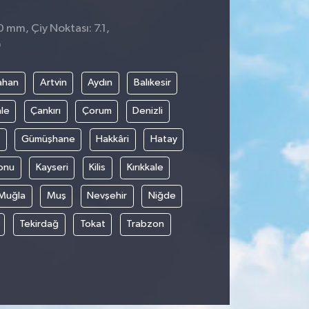
0 mm, Çiy Noktası: 7.1,
9
ahan
Artvin
Aydın
Balıkesir
le
Çankırı
Çorum
Denizli
Gümüşhane
Hakkâri
Hatay
onu
Kayseri
Kilis
Kırıkkale
Muğla
Muş
Nevşehir
Niğde
Tekirdağ
Tokat
Trabzon