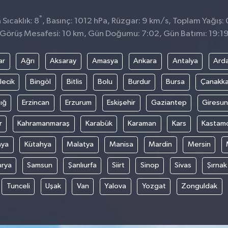
°
Sıcaklık: 8
, Basınç: 1012 hPa, Rüzgar: 9 km/s, Toplam Yağış: 
Görüş Mesafesi: 10 km, Gün Doğumu: 7:02, Gün Batımı: 19:1
ar
Ağrı
Aksaray
Amasya
Ankara
Antalya
Ard
lecik
Bingöl
Bitlis
Bolu
Burdur
Bursa
Çanakka
ığ
Erzincan
Erzurum
Eskişehir
Gaziantep
Giresun
r
Kahramanmaraş
Karabük
Karaman
Kars
Kastam
nya
Kütahya
Malatya
Manisa
Mardin
Mersin
arya
Samsun
Şanlıurfa
Siirt
Sinop
Sivas
Şırnak
Tunceli
Uşak
Van
Yalova
Yozgat
Zonguldak