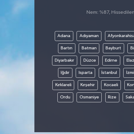
Nem: %87, Hissedilen 
Adana
Adıyaman
Afyonkarahis
Bartın
Batman
Bayburt
Bi
Diyarbakır
Düzce
Edirne
Elaz
Iğdır
Isparta
İstanbul
İzmi
Kırklareli
Kırşehir
Kocaeli
Ko
Ordu
Osmaniye
Rize
Sak