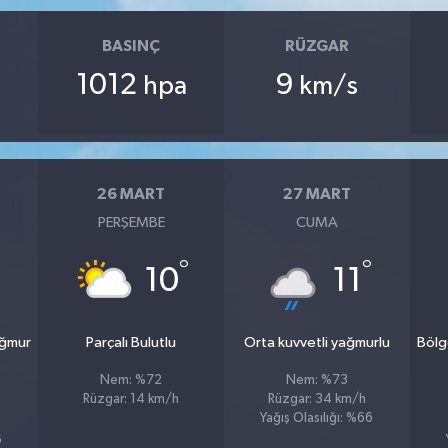
BASINÇ
RÜZGAR
1012
9
hpa
km/s
26 MART
27 MART
PERŞEMBE
CUMA
°
°
10
11
ağmur
Parçalı Bulutlu
Orta kuvvetli yağmurlu
Bölg
Nem: %72
Nem: %73
Rüzgar: 14 km/h
Rüzgar: 34 km/h
Yağış Olasılığı: %66
6