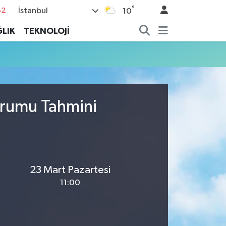
°
İstanbul
82
10
02
LIK
TEKNOLOJİ
19
18
19
%0
urumu Tahmini
23 Mart Pazartesi
11:00