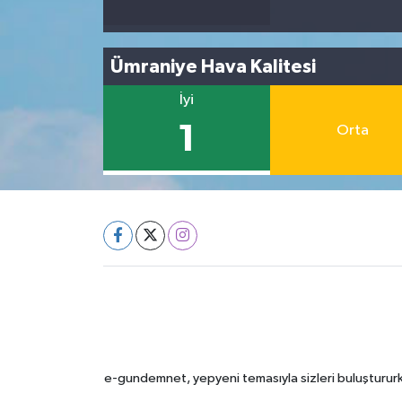
Ümraniye Hava Kalitesi
İyi
1
Orta
e-gundemnet, yepyeni temasıyla sizleri buluştururke