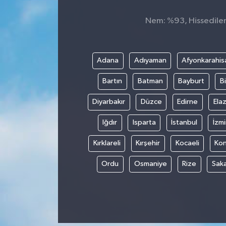
Nem: %93, Hissedilen 
Adana
Adıyaman
Afyonkarahis
Bartın
Batman
Bayburt
Bi
Diyarbakır
Düzce
Edirne
Elaz
Iğdır
Isparta
İstanbul
İzmi
Kırklareli
Kırşehir
Kocaeli
Ko
Ordu
Osmaniye
Rize
Sak