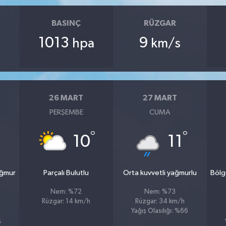
BASINÇ
RÜZGAR
1013
9
hpa
km/s
26 MART
27 MART
PERŞEMBE
CUMA
°
°
10
11
ağmur
Parçalı Bulutlu
Orta kuvvetli yağmurlu
Bölg
Nem: %72
Nem: %73
Rüzgar: 14 km/h
Rüzgar: 34 km/h
Yağış Olasılığı: %66
6