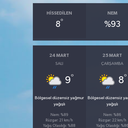
HISSEDILEN
NEM
°
8
%93
24 MART
25 MART
SALI
ÇARŞAMBA
°
°
9
8
Bölgesel düzensiz yağmur
Bölgesel düzensiz y
yağışlı
yağışlı
Nem: %89
Nem: %86
Rüzgar: 21 km/h
Rüzgar: 22 km/h
Yağış Olasılığı: %88
Yağış Olasılığı: %8