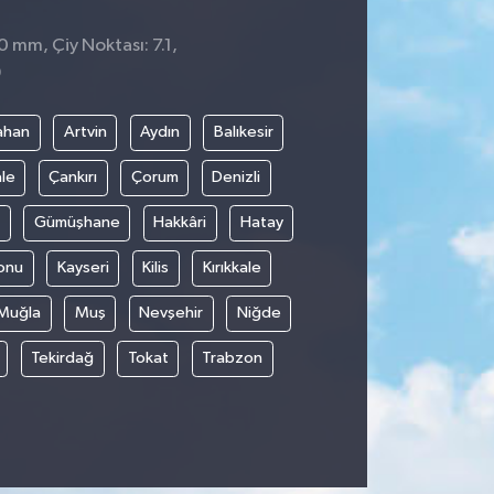
0 mm, Çiy Noktası: 7.1,
9
ahan
Artvin
Aydın
Balıkesir
le
Çankırı
Çorum
Denizli
Gümüşhane
Hakkâri
Hatay
onu
Kayseri
Kilis
Kırıkkale
Muğla
Muş
Nevşehir
Niğde
Tekirdağ
Tokat
Trabzon