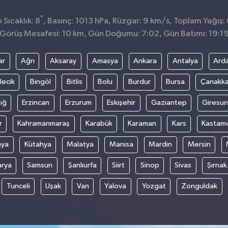
°
Sıcaklık: 8
, Basınç: 1013 hPa, Rüzgar: 9 km/s, Toplam Yağış: 
Görüş Mesafesi: 10 km, Gün Doğumu: 7:02, Gün Batımı: 19:1
ar
Ağrı
Aksaray
Amasya
Ankara
Antalya
Ard
lecik
Bingöl
Bitlis
Bolu
Burdur
Bursa
Çanakka
ığ
Erzincan
Erzurum
Eskişehir
Gaziantep
Giresun
r
Kahramanmaraş
Karabük
Karaman
Kars
Kastam
nya
Kütahya
Malatya
Manisa
Mardin
Mersin
arya
Samsun
Şanlıurfa
Siirt
Sinop
Sivas
Şırnak
Tunceli
Uşak
Van
Yalova
Yozgat
Zonguldak