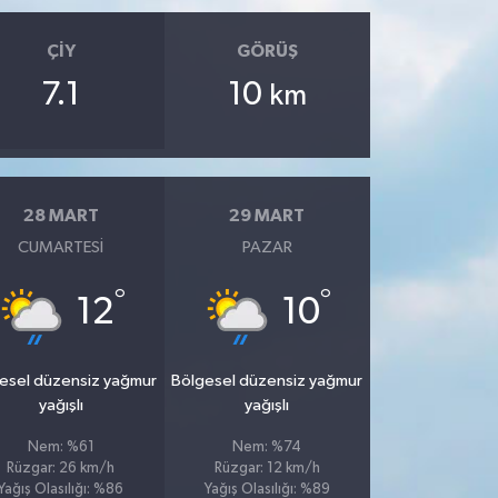
ÇIY
GÖRÜŞ
7.1
10
km
28 MART
29 MART
CUMARTESI
PAZAR
°
°
12
10
esel düzensiz yağmur
Bölgesel düzensiz yağmur
yağışlı
yağışlı
Nem: %61
Nem: %74
Rüzgar: 26 km/h
Rüzgar: 12 km/h
Yağış Olasılığı: %86
Yağış Olasılığı: %89