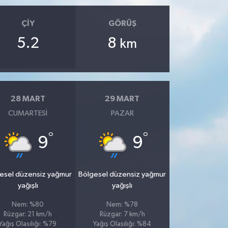
ÇIY
GÖRÜŞ
5.2
8
km
28 MART
29 MART
CUMARTESI
PAZAR
°
°
9
9
esel düzensiz yağmur
Bölgesel düzensiz yağmur
yağışlı
yağışlı
Nem: %80
Nem: %78
Rüzgar: 21 km/h
Rüzgar: 7 km/h
Yağış Olasılığı: %79
Yağış Olasılığı: %84