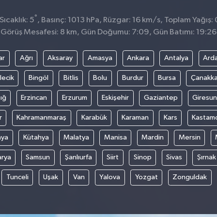
°
ıcaklık: 5
, Basınç: 1013 hPa, Rüzgar: 16 km/s, Toplam Yağış:
Görüş Mesafesi: 8 km, Gün Doğumu: 7:09, Gün Batımı: 19:26
ar
Ağrı
Aksaray
Amasya
Ankara
Antalya
Ard
lecik
Bingöl
Bitlis
Bolu
Burdur
Bursa
Çanakka
ığ
Erzincan
Erzurum
Eskişehir
Gaziantep
Giresun
r
Kahramanmaraş
Karabük
Karaman
Kars
Kastam
nya
Kütahya
Malatya
Manisa
Mardin
Mersin
arya
Samsun
Şanlıurfa
Siirt
Sinop
Sivas
Şırnak
Tunceli
Uşak
Van
Yalova
Yozgat
Zonguldak