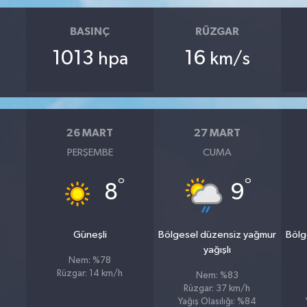
BASINÇ
RÜZGAR
1013
16
hpa
km/s
26 MART
27 MART
PERŞEMBE
CUMA
°
°
8
9
Güneşli
Bölgesel düzensiz yağmur
Bölg
yağışlı
Nem: %78
Rüzgar: 14 km/h
Nem: %83
Rüzgar: 37 km/h
Yağış Olasılığı: %84