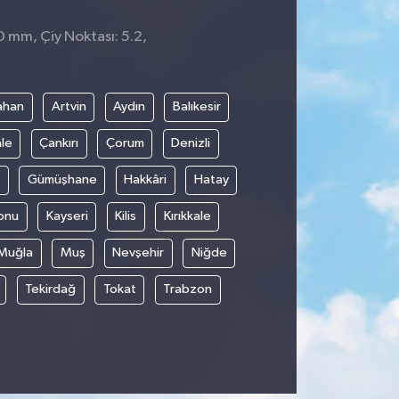
 0 mm, Çiy Noktası: 5.2,
ahan
Artvin
Aydın
Balıkesir
le
Çankırı
Çorum
Denizli
Gümüşhane
Hakkâri
Hatay
onu
Kayseri
Kilis
Kırıkkale
Muğla
Muş
Nevşehir
Niğde
Tekirdağ
Tokat
Trabzon