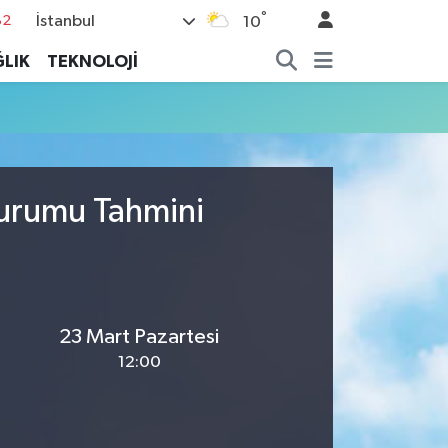
°
İstanbul
82
10
02
LIK
TEKNOLOJİ
19
18
19
%0
Durumu Tahmini
23 Mart Pazartesi
12:00