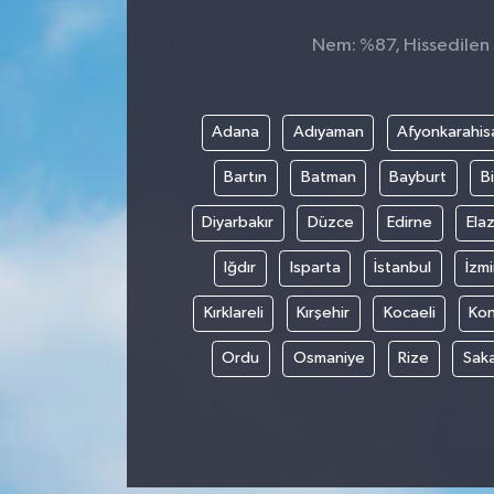
Nem: %87, Hissedilen S
Adana
Adıyaman
Afyonkarahis
Bartın
Batman
Bayburt
Bi
Diyarbakır
Düzce
Edirne
Elaz
Iğdır
Isparta
İstanbul
İzmi
Kırklareli
Kırşehir
Kocaeli
Ko
Ordu
Osmaniye
Rize
Sak