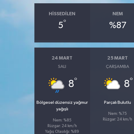
HISSEDILEN
NEM
°
5
%87
24 MART
25 MART
SALI
ÇARŞAMBA
°
°
8
8
Bölgesel düzensiz yağmur
Parçalı Bulutlu
yağışlı
Nem: %75
Rüzgar: 24 km/h
Nem: %85
Rüzgar: 24 km/h
Yağış Olasılığı: %89