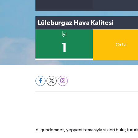
Lüleburgaz Hava Kalitesi
İyi
1
Orta
e-gundemnet, yepyeni temasıyla sizleri buluştururke