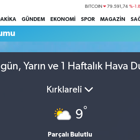
BITCOIN
79.591,74
%-1.
DOLAR
45,43620
%0.
DAKİKA
GÜNDEM
EKONOMİ
SPOR
MAGAZİN
SAĞ
EURO
53,38690
%0.
rumu
STERLİN
61,60380
%0.
G.ALTIN
6862,09000
%0.
BİST100
14.598,00
gün, Yarın ve 1 Haftalık Hava 
Kırklareli
°
9
Parçalı Bulutlu