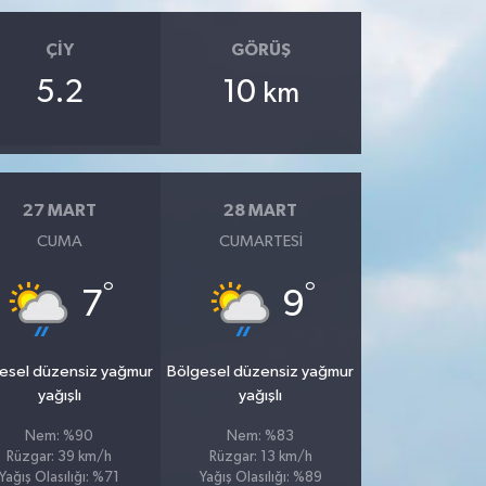
ÇIY
GÖRÜŞ
5.2
10
km
27 MART
28 MART
CUMA
CUMARTESI
°
°
7
9
esel düzensiz yağmur
Bölgesel düzensiz yağmur
yağışlı
yağışlı
Nem: %90
Nem: %83
Rüzgar: 39 km/h
Rüzgar: 13 km/h
Yağış Olasılığı: %71
Yağış Olasılığı: %89