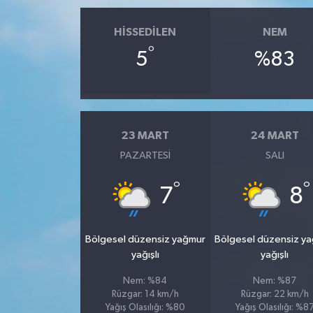
HISSEDILEN
NEM
°
5
%83
23 MART
24 MART
PAZARTESI
SALI
°
°
7
8
Bölgesel düzensiz yağmur
Bölgesel düzensiz y
yağışlı
yağışlı
Nem: %84
Nem: %87
Rüzgar: 14 km/h
Rüzgar: 22 km/h
Yağış Olasılığı: %80
Yağış Olasılığı: %8