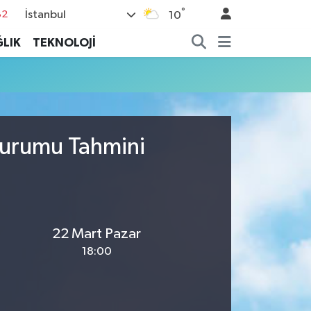
°
İstanbul
82
10
02
LIK
TEKNOLOJİ
19
18
19
%0
Durumu Tahmini
22 Mart Pazar
18:00