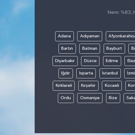
Nem: %83, Hi
Adana
Adıyaman
Afyonkarahis
Bartın
Batman
Bayburt
Bi
Diyarbakır
Düzce
Edirne
Elaz
Iğdır
Isparta
İstanbul
İzmi
Kırklareli
Kırşehir
Kocaeli
Ko
Ordu
Osmaniye
Rize
Sak