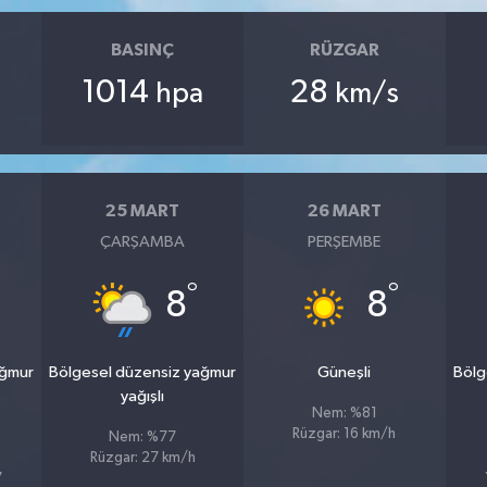
BASINÇ
RÜZGAR
1014
28
hpa
km/s
25 MART
26 MART
ÇARŞAMBA
PERŞEMBE
°
°
8
8
ağmur
Bölgesel düzensiz yağmur
Güneşli
Bölg
yağışlı
Nem: %81
Rüzgar: 16 km/h
Nem: %77
Rüzgar: 27 km/h
7