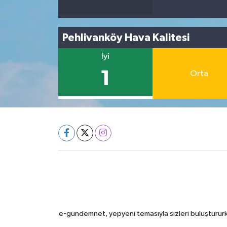
Pehlivanköy Hava Kalitesi
İyi
1
Orta
e-gundemnet, yepyeni temasıyla sizleri buluştururke