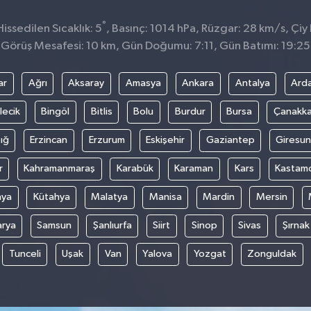
°
ssedilen Sıcaklık: 5
, Basınç: 1014 hPa, Rüzgar: 28 km/s, Çiy 
Görüş Mesafesi: 10 km, Gün Doğumu: 7:11, Gün Batımı: 19:25
ar
Ağrı
Aksaray
Amasya
Ankara
Antalya
Ard
lecik
Bingöl
Bitlis
Bolu
Burdur
Bursa
Çanakka
ığ
Erzincan
Erzurum
Eskişehir
Gaziantep
Giresun
r
Kahramanmaraş
Karabük
Karaman
Kars
Kastam
nya
Kütahya
Malatya
Manisa
Mardin
Mersin
arya
Samsun
Şanlıurfa
Siirt
Sinop
Sivas
Şırnak
Tunceli
Uşak
Van
Yalova
Yozgat
Zonguldak