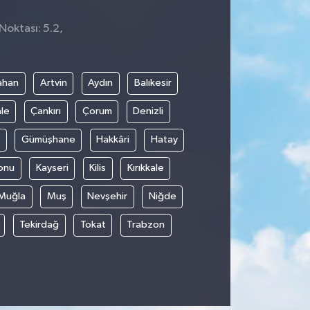
Noktası: 5.2,
ahan
Artvin
Aydın
Balıkesir
le
Çankırı
Çorum
Denizli
Gümüşhane
Hakkâri
Hatay
onu
Kayseri
Kilis
Kırıkkale
Muğla
Muş
Nevşehir
Niğde
Tekirdağ
Tokat
Trabzon