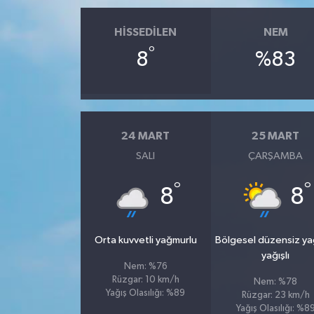
HISSEDILEN
NEM
°
8
%83
24 MART
25 MART
SALI
ÇARŞAMBA
°
°
8
8
Orta kuvvetli yağmurlu
Bölgesel düzensiz y
yağışlı
Nem: %76
Rüzgar: 10 km/h
Nem: %78
Yağış Olasılığı: %89
Rüzgar: 23 km/h
Yağış Olasılığı: %8