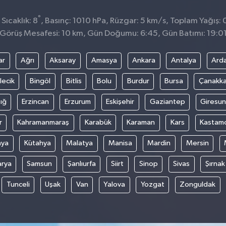
°
Sıcaklık: 8
, Basınç: 1010 hPa, Rüzgar: 5 km/s, Toplam Yağış: 
Görüş Mesafesi: 10 km, Gün Doğumu: 6:45, Gün Batımı: 19:0
ar
Ağrı
Aksaray
Amasya
Ankara
Antalya
Ard
lecik
Bingöl
Bitlis
Bolu
Burdur
Bursa
Çanakka
ığ
Erzincan
Erzurum
Eskişehir
Gaziantep
Giresun
r
Kahramanmaraş
Karabük
Karaman
Kars
Kastam
nya
Kütahya
Malatya
Manisa
Mardin
Mersin
arya
Samsun
Şanlıurfa
Siirt
Sinop
Sivas
Şırnak
Tunceli
Uşak
Van
Yalova
Yozgat
Zonguldak