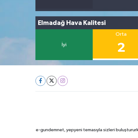
Elmadağ Hava Kalitesi
Orta
2
İyi
e-gundemnet, yepyeni temasıyla sizleri buluştururke