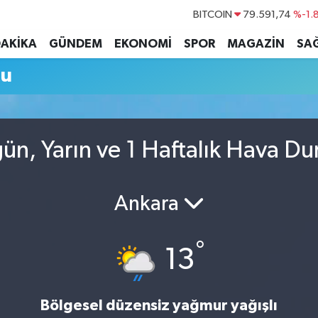
BITCOIN
79.591,74
%-1.
DOLAR
45,43620
%0.
DAKİKA
GÜNDEM
EKONOMİ
SPOR
MAGAZİN
SAĞ
EURO
53,38690
%0.
mu
STERLİN
61,60380
%0.
G.ALTIN
6862,09000
%0.
BİST100
14.598,00
n, Yarın ve 1 Haftalık Hava D
Ankara
°
13
Bölgesel düzensiz yağmur yağışlı