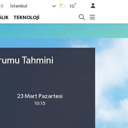
°
İstanbul
82
10
02
LIK
TEKNOLOJİ
19
18
19
%0
urumu Tahmini
23 Mart Pazartesi
10:15