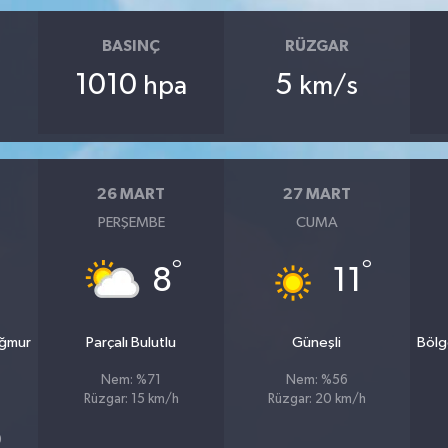
BASINÇ
RÜZGAR
1010
5
hpa
km/s
26 MART
27 MART
PERŞEMBE
CUMA
°
°
8
11
ağmur
Parçalı Bulutlu
Güneşli
Bölg
Nem: %71
Nem: %56
Rüzgar: 15 km/h
Rüzgar: 20 km/h
9