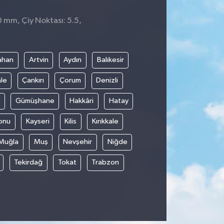
0 mm, Çiy Noktası: 5.5,
1
ahan
Artvin
Aydın
Balıkesir
le
Çankırı
Çorum
Denizli
Gümüşhane
Hakkâri
Hatay
onu
Kayseri
Kilis
Kırıkkale
Muğla
Muş
Nevşehir
Niğde
Tekirdağ
Tokat
Trabzon