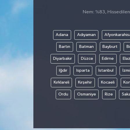
Nem: %83, Hissedilen 
Adana
Adıyaman
Afyonkarahis
Bartın
Batman
Bayburt
Bi
Diyarbakır
Düzce
Edirne
Elaz
Iğdır
Isparta
İstanbul
İzmi
Kırklareli
Kırşehir
Kocaeli
Ko
Ordu
Osmaniye
Rize
Sak