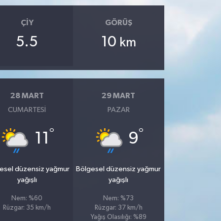
ÇIY
GÖRÜŞ
5.5
10
km
28 MART
29 MART
CUMARTESI
PAZAR
°
°
11
9
esel düzensiz yağmur
Bölgesel düzensiz yağmur
yağışlı
yağışlı
Nem: %60
Nem: %73
Rüzgar: 35 km/h
Rüzgar: 37 km/h
Yağış Olasılığı: %89