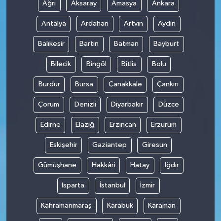
Ağrı
Aksaray
Amasya
Ankara
Antalya
Ardahan
Artvin
Aydın
Balıkesir
Bartın
Batman
Bayburt
Bilecik
Bingöl
Bitlis
Bolu
Burdur
Bursa
Çanakkale
Çankırı
Çorum
Denizli
Diyarbakır
Düzce
Edirne
Elazığ
Erzincan
Erzurum
Eskişehir
Gaziantep
Giresun
Gümüşhane
Hakkâri
Hatay
Iğdır
Isparta
İstanbul
İzmir
Kahramanmaraş
Karabük
Karaman