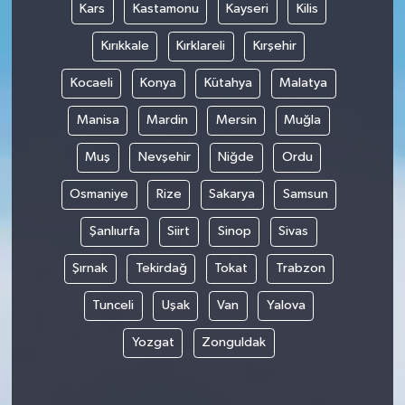
Kars
Kastamonu
Kayseri
Kilis
Kırıkkale
Kırklareli
Kırşehir
Kocaeli
Konya
Kütahya
Malatya
Manisa
Mardin
Mersin
Muğla
Muş
Nevşehir
Niğde
Ordu
Osmaniye
Rize
Sakarya
Samsun
Şanlıurfa
Siirt
Sinop
Sivas
Şırnak
Tekirdağ
Tokat
Trabzon
Tunceli
Uşak
Van
Yalova
Yozgat
Zonguldak