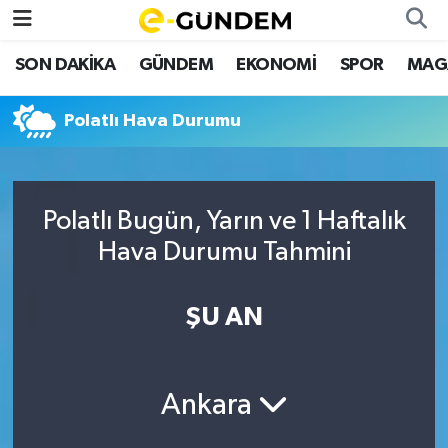
SON DAKİKA
GÜNDEM
EKONOMİ
SPOR
MAG
SON DAKİKA
Nöbetçi Eczaneler
Polatlı Hava Durumu
GÜNDEM
Hava Durumu
EKONOMİ
Namaz Vakitleri
Polatlı Bugün, Yarın ve 1 Haftalık
SPOR
Trafik Durumu
Hava Durumu Tahmini
MAGAZİN
Süper Lig Puan Durumu ve Fikstür
ŞU AN
SAĞLIK
Tüm Manşetler
TEKNOLOJİ
Son Dakika Haberleri
Ankara
Haber Arşivi