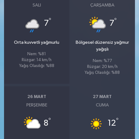
SALI
ÇARŞAMBA
°
°
7
7
Orta kuvvetli yağmurlu
Bölgesel düzensiz yağmur
yağışlı
Nem: %81
Rüzgar: 14 km/h
Nem: %77
Yağış Olasılığı: %88
Rüzgar: 20 km/h
Yağış Olasılığı: %88
26 MART
27 MART
PERŞEMBE
CUMA
°
°
8
12