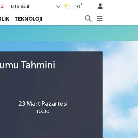
°
İstanbul
82
10
02
LIK
TEKNOLOJİ
19
18
19
%0
rumu Tahmini
23 Mart Pazartesi
10:30