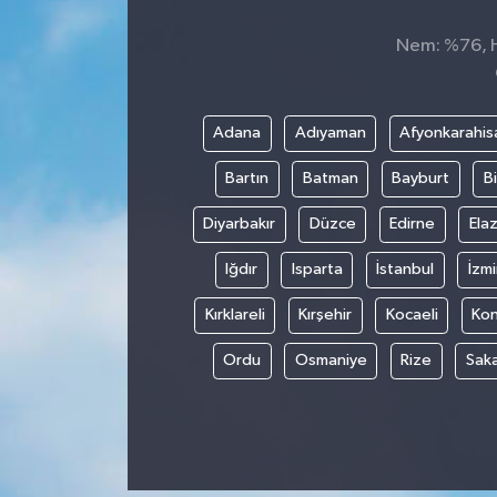
Nem: %76, Hi
Adana
Adıyaman
Afyonkarahis
Bartın
Batman
Bayburt
Bi
Diyarbakır
Düzce
Edirne
Elaz
Iğdır
Isparta
İstanbul
İzmi
Kırklareli
Kırşehir
Kocaeli
Ko
Ordu
Osmaniye
Rize
Sak