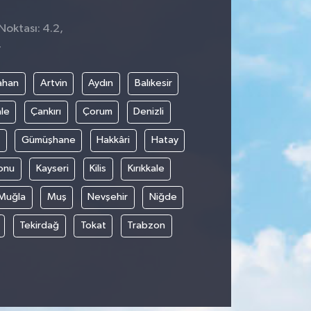
Noktası: 4.2,
4
ahan
Artvin
Aydın
Balıkesir
le
Çankırı
Çorum
Denizli
Gümüşhane
Hakkâri
Hatay
onu
Kayseri
Kilis
Kırıkkale
Muğla
Muş
Nevşehir
Niğde
Tekirdağ
Tokat
Trabzon