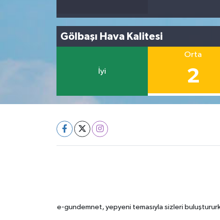
Gölbaşı Hava Kalitesi
Orta
2
İyi
e-gundemnet, yepyeni temasıyla sizleri buluştururke