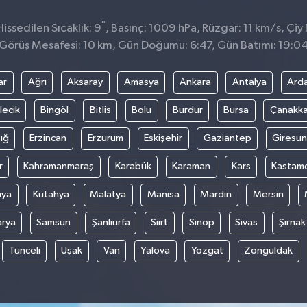
°
ssedilen Sıcaklık: 9
, Basınç: 1009 hPa, Rüzgar: 11 km/s, Çiy 
Görüş Mesafesi: 10 km, Gün Doğumu: 6:47, Gün Batımı: 19:0
ar
Ağrı
Aksaray
Amasya
Ankara
Antalya
Ard
lecik
Bingöl
Bitlis
Bolu
Burdur
Bursa
Çanakka
ığ
Erzincan
Erzurum
Eskişehir
Gaziantep
Giresun
r
Kahramanmaraş
Karabük
Karaman
Kars
Kastam
nya
Kütahya
Malatya
Manisa
Mardin
Mersin
arya
Samsun
Şanlıurfa
Siirt
Sinop
Sivas
Şırnak
Tunceli
Uşak
Van
Yalova
Yozgat
Zonguldak