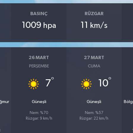
BASINÇ
RÜZGAR
1009
11
hpa
km/s
26 MART
27 MART
PERŞEMBE
CUMA
°
°
7
10
ağmur
Güneşli
Güneşli
Bölg
Nem: %70
Nem: %57
Rüzgar: 9 km/h
Rüzgar: 22 km/h
3