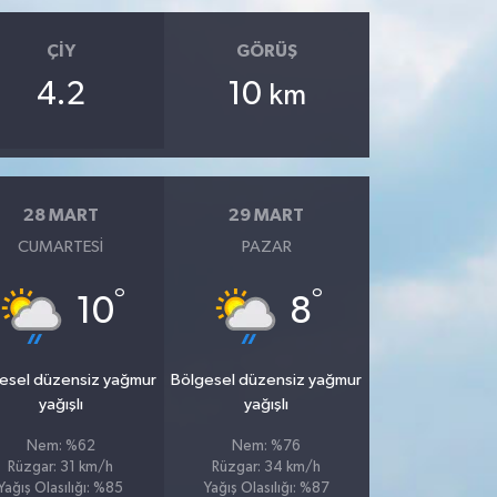
ÇIY
GÖRÜŞ
4.2
10
km
28 MART
29 MART
CUMARTESI
PAZAR
°
°
10
8
esel düzensiz yağmur
Bölgesel düzensiz yağmur
yağışlı
yağışlı
Nem: %62
Nem: %76
Rüzgar: 31 km/h
Rüzgar: 34 km/h
Yağış Olasılığı: %85
Yağış Olasılığı: %87