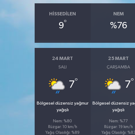
HISSEDILEN
NEM
°
9
%76
24 MART
25 MART
SALI
ÇARŞAMBA
°
°
7
7
Bölgesel düzensiz yağmur
Bölgesel düzensiz y
yağışlı
yağışlı
Nem: %80
Nem: %77
Rüzgar: 10 km/h
Rüzgar: 19 km/h
Yağış Olasılığı: %89
Yağış Olasılığı: %8