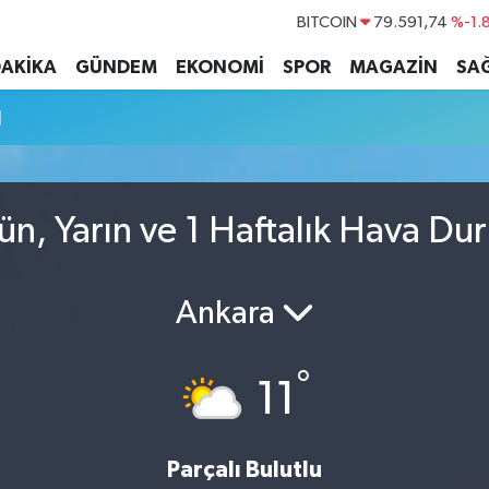
BITCOIN
79.591,74
%-1.
DOLAR
45,43620
%0.
DAKİKA
GÜNDEM
EKONOMİ
SPOR
MAGAZİN
SAĞ
EURO
53,38690
%0.
u
STERLİN
61,60380
%0.
G.ALTIN
6862,09000
%0.
BİST100
14.598,00
ün, Yarın ve 1 Haftalık Hava Du
Ankara
°
11
Parçalı Bulutlu