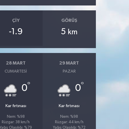
ÇIY
GÖRÜŞ
-1.9
5
km
28 MART
29 MART
CUMARTESI
PAZAR
°
°
0
0
Kar fırtınası
Kar fırtınası
Nem: %98
Nem: %98
Rüzgar: 38 km/h
Rüzgar: 44 km/h
Yağış Olasılığı: %79
Yağış Olasılığı: %72