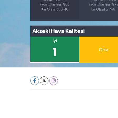
Yağış Olasılığı: %68
Yağış Olasılığı: %7
Kar Olasılığı: %46
Kar Olasılığı: %61
Akseki Hava Kalitesi
İyi
1
Orta