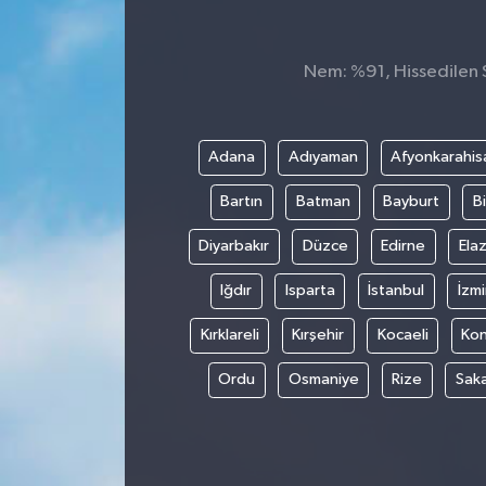
Nem: %91, Hissedilen S
Adana
Adıyaman
Afyonkarahis
Bartın
Batman
Bayburt
Bi
Diyarbakır
Düzce
Edirne
Elaz
Iğdır
Isparta
İstanbul
İzmi
Kırklareli
Kırşehir
Kocaeli
Ko
Ordu
Osmaniye
Rize
Sak