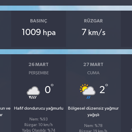
BASINÇ
RÜZGAR
1009
7
hpa
km/s
26 MART
27 MART
PERŞEMBE
CUMA
°
°
0
2
ğun ve
Hafif dondurucu yağmurlu
Bölgesel düzensiz yağmur
ar
yağışlı
Nem: %93
Rüzgar: 10 km/h
Nem: %78
Yağış Olasılığı: %74
Rüzgar: 19 km/h