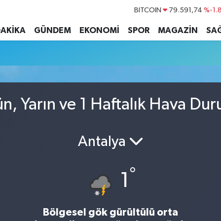
BITCOIN
79.591,74
%-1.
DOLAR
45,43620
%0.
DAKİKA
GÜNDEM
EKONOMİ
SPOR
MAGAZİN
SAĞ
EURO
53,38690
%0.
STERLİN
61,60380
%0.
G.ALTIN
6862,09000
%0.
BİST100
14.598,00
n, Yarın ve 1 Haftalık Hava Du
Antalya
°
1
Bölgesel gök gürültülü orta