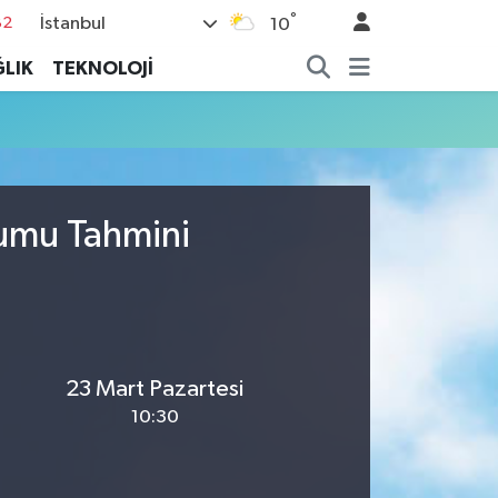
°
İstanbul
82
10
02
LIK
TEKNOLOJİ
19
18
19
%0
rumu Tahmini
23 Mart Pazartesi
10:30