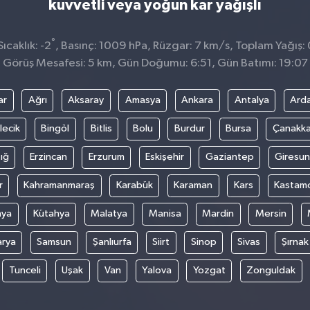
kuvvetli veya yoğun kar yağışlı
°
ıcaklık: -2
, Basınç: 1009 hPa, Rüzgar: 7 km/s, Toplam Yağış: 
Görüş Mesafesi: 5 km, Gün Doğumu: 6:51, Gün Batımı: 19:07
ar
Ağrı
Aksaray
Amasya
Ankara
Antalya
Ard
lecik
Bingöl
Bitlis
Bolu
Burdur
Bursa
Çanakka
ığ
Erzincan
Erzurum
Eskişehir
Gaziantep
Giresun
r
Kahramanmaraş
Karabük
Karaman
Kars
Kastam
nya
Kütahya
Malatya
Manisa
Mardin
Mersin
arya
Samsun
Şanlıurfa
Siirt
Sinop
Sivas
Şırnak
Tunceli
Uşak
Van
Yalova
Yozgat
Zonguldak