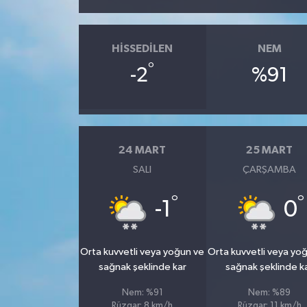
HISSEDILEN
NEM
°
-2
%91
24 MART
25 MART
SALI
ÇARŞAMBA
°
°
-1
0
Orta kuvvetli veya yoğun ve
Orta kuvvetli veya yo
sağnak şeklinde kar
sağnak şeklinde k
Nem: %91
Nem: %89
Rüzgar: 8 km/h
Rüzgar: 11 km/h