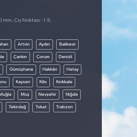
0 mm, Çiy Noktası: -1.9,
ahan
Artvin
Aydın
Balıkesir
le
Çankırı
Çorum
Denizli
Gümüşhane
Hakkâri
Hatay
onu
Kayseri
Kilis
Kırıkkale
Muğla
Muş
Nevşehir
Niğde
Tekirdağ
Tokat
Trabzon