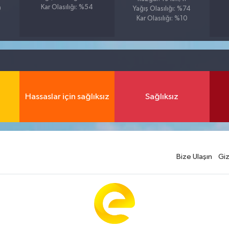
Kar Olasılığı: %54
9
Yağış Olasılığı: %74
Kar Olasılığı: %10
Hassaslar için sağlıksız
Sağlıksız
Bize Ulaşın
Giz