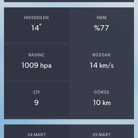
HISSEDILEN
NEM
°
14
%77
BASINÇ
RÜZGAR
1009
14
hpa
km/s
ÇIY
GÖRÜŞ
9
10
km
24 MART
25 MART