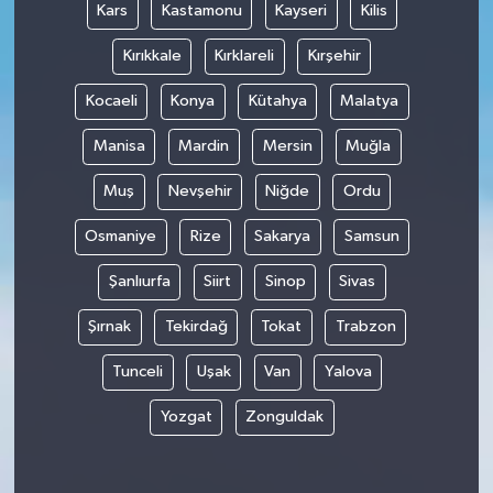
Kars
Kastamonu
Kayseri
Kilis
Kırıkkale
Kırklareli
Kırşehir
Kocaeli
Konya
Kütahya
Malatya
Manisa
Mardin
Mersin
Muğla
Muş
Nevşehir
Niğde
Ordu
Osmaniye
Rize
Sakarya
Samsun
Şanlıurfa
Siirt
Sinop
Sivas
Şırnak
Tekirdağ
Tokat
Trabzon
Tunceli
Uşak
Van
Yalova
Yozgat
Zonguldak