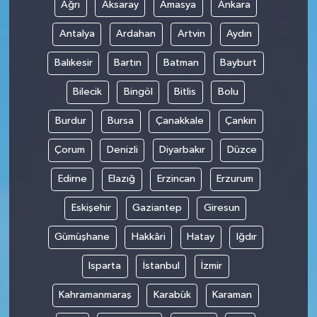
Ağrı
Aksaray
Amasya
Ankara
Antalya
Ardahan
Artvin
Aydın
Balıkesir
Bartın
Batman
Bayburt
Bilecik
Bingöl
Bitlis
Bolu
Burdur
Bursa
Çanakkale
Çankırı
Çorum
Denizli
Diyarbakır
Düzce
Edirne
Elazığ
Erzincan
Erzurum
Eskişehir
Gaziantep
Giresun
Gümüşhane
Hakkâri
Hatay
Iğdır
Isparta
İstanbul
İzmir
Kahramanmaraş
Karabük
Karaman