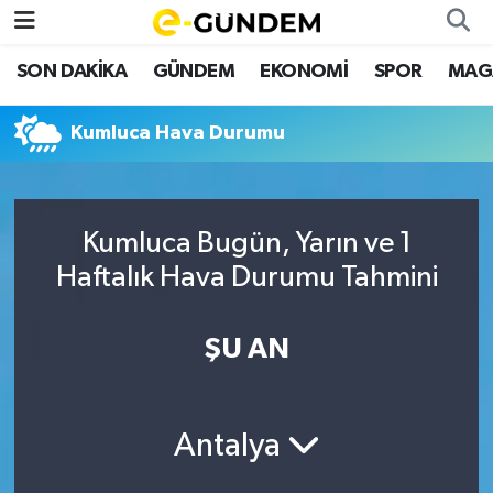
SON DAKİKA
GÜNDEM
EKONOMİ
SPOR
MAG
SON DAKİKA
Nöbetçi Eczaneler
Kumluca Hava Durumu
GÜNDEM
Hava Durumu
EKONOMİ
Namaz Vakitleri
Kumluca Bugün, Yarın ve 1
SPOR
Trafik Durumu
Haftalık Hava Durumu Tahmini
MAGAZİN
Süper Lig Puan Durumu ve Fikstür
ŞU AN
SAĞLIK
Tüm Manşetler
TEKNOLOJİ
Son Dakika Haberleri
Antalya
Haber Arşivi