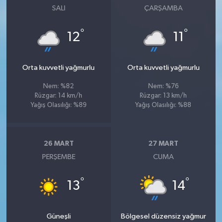
SALI
ÇARŞAMBA
°
°
12
11
Orta kuvvetli yağmurlu
Orta kuvvetli yağmurlu
Nem: %82
Nem: %76
Rüzgar: 14 km/h
Rüzgar: 13 km/h
Yağış Olasılığı: %89
Yağış Olasılığı: %88
26 MART
27 MART
PERŞEMBE
CUMA
°
°
13
14
Güneşli
Bölgesel düzensiz yağmur