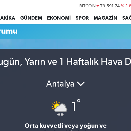
BITCOIN
79.591,74
%-1.
DOLAR
45,43620
%0.
DAKİKA
GÜNDEM
EKONOMİ
SPOR
MAGAZİN
SAĞ
EURO
53,38690
%0.
rumu
STERLİN
61,60380
%0.
G.ALTIN
6862,09000
%0.
BİST100
14.598,00
ün, Yarın ve 1 Haftalık Hava 
Antalya
°
1
Orta kuvvetli veya yoğun ve