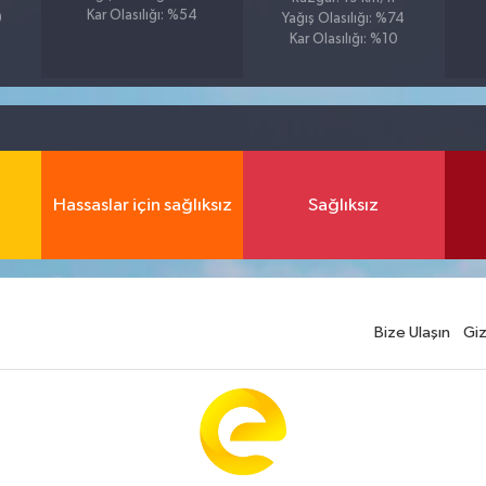
Kar Olasılığı: %54
9
Yağış Olasılığı: %74
Kar Olasılığı: %10
Hassaslar için sağlıksız
Sağlıksız
Bize Ulaşın
Giz