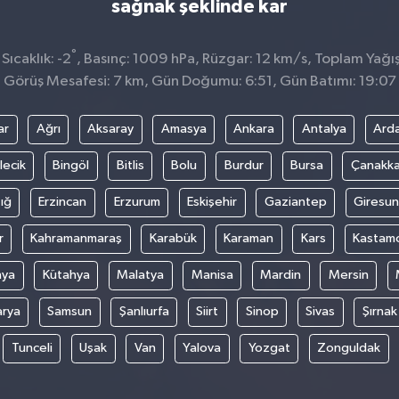
sağnak şeklinde kar
°
ıcaklık: -2
, Basınç: 1009 hPa, Rüzgar: 12 km/s, Toplam Yağış
Görüş Mesafesi: 7 km, Gün Doğumu: 6:51, Gün Batımı: 19:07
ar
Ağrı
Aksaray
Amasya
Ankara
Antalya
Ard
lecik
Bingöl
Bitlis
Bolu
Burdur
Bursa
Çanakka
ığ
Erzincan
Erzurum
Eskişehir
Gaziantep
Giresun
r
Kahramanmaraş
Karabük
Karaman
Kars
Kastam
nya
Kütahya
Malatya
Manisa
Mardin
Mersin
arya
Samsun
Şanlıurfa
Siirt
Sinop
Sivas
Şırnak
Tunceli
Uşak
Van
Yalova
Yozgat
Zonguldak