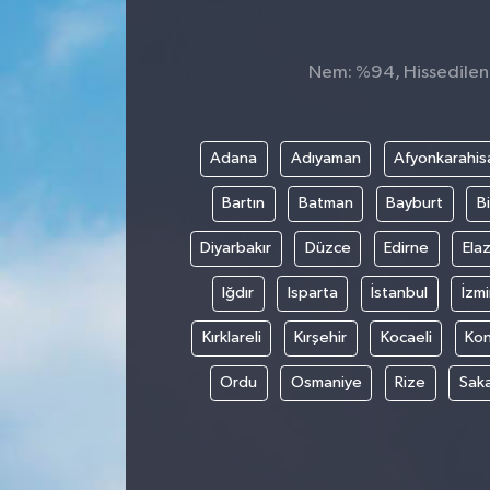
Nem: %94, Hissedilen S
Adana
Adıyaman
Afyonkarahis
Bartın
Batman
Bayburt
Bi
Diyarbakır
Düzce
Edirne
Elaz
Iğdır
Isparta
İstanbul
İzmi
Kırklareli
Kırşehir
Kocaeli
Ko
Ordu
Osmaniye
Rize
Sak