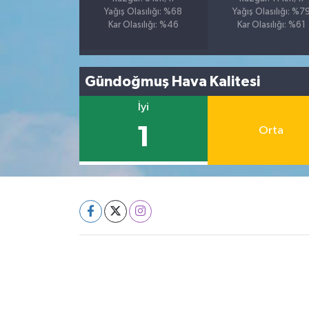
Yağış Olasılığı: %68
Yağış Olasılığı: %7
Kar Olasılığı: %46
Kar Olasılığı: %61
Gündoğmuş Hava Kalitesi
İyi
1
Orta