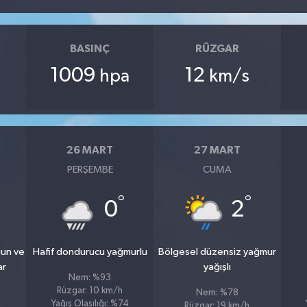
BASINÇ
RÜZGAR
1009
12
hpa
km/s
26 MART
27 MART
PERŞEMBE
CUMA
°
°
0
2
ğun ve
Hafif dondurucu yağmurlu
Bölgesel düzensiz yağmur
ar
yağışlı
Nem: %93
Rüzgar: 10 km/h
Nem: %78
Yağış Olasılığı: %74
Rüzgar: 19 km/h