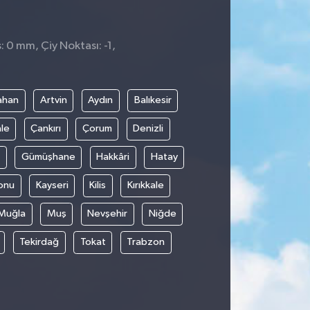
: 0 mm, Çiy Noktası: -1,
ahan
Artvin
Aydın
Balıkesir
le
Çankırı
Çorum
Denizli
Gümüşhane
Hakkâri
Hatay
onu
Kayseri
Kilis
Kırıkkale
Muğla
Muş
Nevşehir
Niğde
Tekirdağ
Tokat
Trabzon