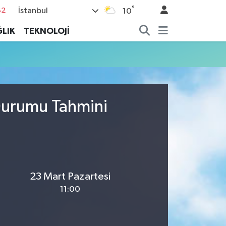
°
İstanbul
82
10
02
LIK
TEKNOLOJİ
19
18
19
%0
Durumu Tahmini
23 Mart Pazartesi
11:00