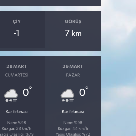
ÇIY
GÖRÜŞ
-1
7
km
28 MART
29 MART
CUMARTESI
PAZAR
°
°
0
0
Kar fırtınası
Kar fırtınası
Nem: %98
Nem: %98
Rüzgar: 38 km/h
Rüzgar: 44 km/h
Yağış Olasılığı: %79
Yağış Olasılığı: %72