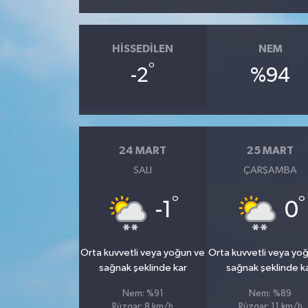
HISSEDILEN
NEM
°
-2
%94
24 MART
25 MART
SALI
ÇARŞAMBA
°
°
-1
0
Orta kuvvetli veya yoğun ve
Orta kuvvetli veya yo
sağnak şeklinde kar
sağnak şeklinde k
Nem: %91
Nem: %89
Rüzgar: 8 km/h
Rüzgar: 11 km/h