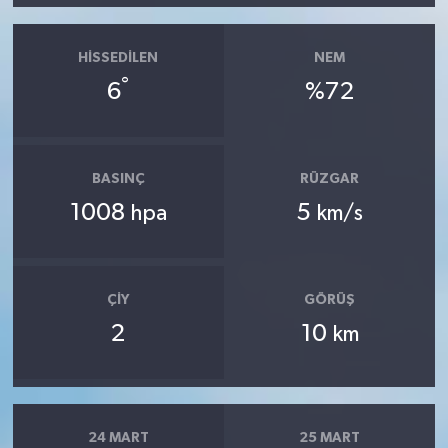
HISSEDILEN
NEM
°
6
%72
BASINÇ
RÜZGAR
1008
5
hpa
km/s
ÇIY
GÖRÜŞ
2
10
km
24 MART
25 MART