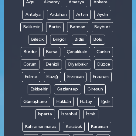
Ağrı
Aksaray
Amasya
Ankara
Antalya
Ardahan
Artvin
Aydın
Balıkesir
Bartın
Batman
Bayburt
Bilecik
Bingöl
Bitlis
Bolu
Burdur
Bursa
Çanakkale
Çankırı
Çorum
Denizli
Diyarbakır
Düzce
Edirne
Elazığ
Erzincan
Erzurum
Eskişehir
Gaziantep
Giresun
Gümüşhane
Hakkâri
Hatay
Iğdır
Isparta
İstanbul
İzmir
Kahramanmaraş
Karabük
Karaman