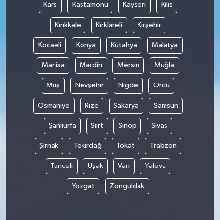
Kars
Kastamonu
Kayseri
Kilis
Kırıkkale
Kırklareli
Kırşehir
Kocaeli
Konya
Kütahya
Malatya
Manisa
Mardin
Mersin
Muğla
Muş
Nevşehir
Niğde
Ordu
Osmaniye
Rize
Sakarya
Samsun
Şanlıurfa
Siirt
Sinop
Sivas
Şırnak
Tekirdağ
Tokat
Trabzon
Tunceli
Uşak
Van
Yalova
Yozgat
Zonguldak