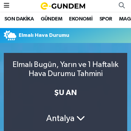
SON DAKİKA
GÜNDEM
EKONOMİ
SPOR
MAG
SON DAKİKA
Nöbetçi Eczaneler
Elmalı Hava Durumu
GÜNDEM
Hava Durumu
EKONOMİ
Namaz Vakitleri
Elmalı Bugün, Yarın ve 1 Haftalık
SPOR
Trafik Durumu
Hava Durumu Tahmini
MAGAZİN
Süper Lig Puan Durumu ve Fikstür
ŞU AN
SAĞLIK
Tüm Manşetler
TEKNOLOJİ
Son Dakika Haberleri
Antalya
Haber Arşivi