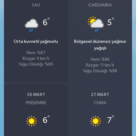
SALI
ÇARŞAMBA
°
°
6
5
Orta kuvvetli yağmurlu
Bölgesel düzensiz yağmur
yağışlı
Nem: %87
Rüzgar: 9 km/h
Nem: %86
Yağış Olasılığı: %89
Rüzgar: 11 km/h
Yağış Olasılığı: %88
26 MART
27 MART
PERŞEMBE
CUMA
°
°
6
7