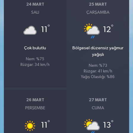
24 MART
25 MART
SALI
ÇARŞAMBA
°
°
11
12
Çok bulutlu
Bölgesel düzensiz yağmur
yağışlı
Nem: %75
Rüzgar: 34 km/h
Nem: %73
Rüzgar: 41 km/h
Yağış Olasılığı: %86
26 MART
27 MART
PERŞEMBE
CUMA
°
°
11
13