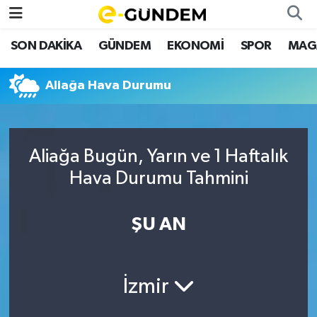
SON DAKİKA
GÜNDEM
EKONOMİ
SPOR
MAG
SON DAKİKA
Nöbetçi Eczaneler
Aliağa Hava Durumu
GÜNDEM
Hava Durumu
EKONOMİ
Namaz Vakitleri
Aliağa Bugün, Yarın ve 1 Haftalık
SPOR
Trafik Durumu
Hava Durumu Tahmini
MAGAZİN
Süper Lig Puan Durumu ve Fikstür
ŞU AN
SAĞLIK
Tüm Manşetler
TEKNOLOJİ
Son Dakika Haberleri
İzmir
Haber Arşivi