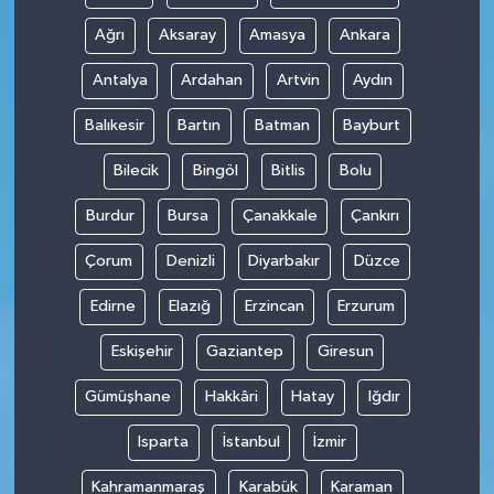
Ağrı
Aksaray
Amasya
Ankara
Antalya
Ardahan
Artvin
Aydın
Balıkesir
Bartın
Batman
Bayburt
Bilecik
Bingöl
Bitlis
Bolu
Burdur
Bursa
Çanakkale
Çankırı
Çorum
Denizli
Diyarbakır
Düzce
Edirne
Elazığ
Erzincan
Erzurum
Eskişehir
Gaziantep
Giresun
Gümüşhane
Hakkâri
Hatay
Iğdır
Isparta
İstanbul
İzmir
Kahramanmaraş
Karabük
Karaman