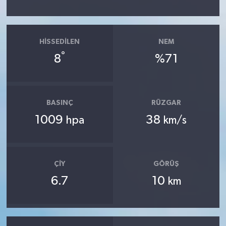
HISSEDILEN
NEM
°
8
%71
BASINÇ
RÜZGAR
1009
38
hpa
km/s
ÇIY
GÖRÜŞ
6.7
10
km