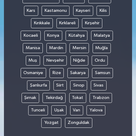
Kars
Kastamonu
Kayseri
Kilis
Kırıkkale
Kırklareli
Kırşehir
Kocaeli
Konya
Kütahya
Malatya
Manisa
Mardin
Mersin
Muğla
Muş
Nevşehir
Niğde
Ordu
Osmaniye
Rize
Sakarya
Samsun
Şanlıurfa
Siirt
Sinop
Sivas
Şırnak
Tekirdağ
Tokat
Trabzon
Tunceli
Uşak
Van
Yalova
Yozgat
Zonguldak