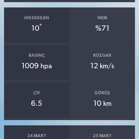
HISSEDILEN
NEM
°
10
%71
BASINÇ
RÜZGAR
1009
12
hpa
km/s
ÇIY
GÖRÜŞ
6.5
10
km
24 MART
25 MART