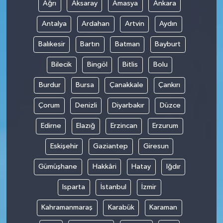
Ağrı
Aksaray
Amasya
Ankara
Antalya
Ardahan
Artvin
Aydın
Balıkesir
Bartın
Batman
Bayburt
Bilecik
Bingöl
Bitlis
Bolu
Burdur
Bursa
Çanakkale
Çankırı
Çorum
Denizli
Diyarbakır
Düzce
Edirne
Elazığ
Erzincan
Erzurum
Eskişehir
Gaziantep
Giresun
Gümüşhane
Hakkâri
Hatay
Iğdır
Isparta
İstanbul
İzmir
Kahramanmaraş
Karabük
Karaman