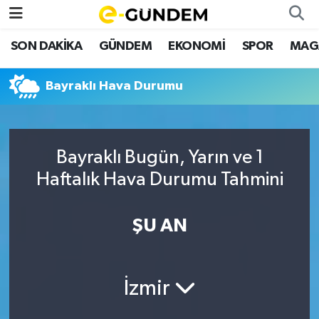
SON DAKİKA
GÜNDEM
EKONOMİ
SPOR
MAG
SON DAKİKA
Nöbetçi Eczaneler
Bayraklı Hava Durumu
GÜNDEM
Hava Durumu
EKONOMİ
Namaz Vakitleri
Bayraklı Bugün, Yarın ve 1
SPOR
Trafik Durumu
Haftalık Hava Durumu Tahmini
MAGAZİN
Süper Lig Puan Durumu ve Fikstür
ŞU AN
SAĞLIK
Tüm Manşetler
TEKNOLOJİ
Son Dakika Haberleri
İzmir
Haber Arşivi