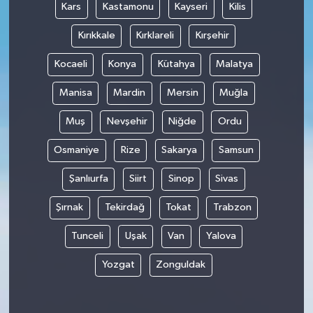
Kars
Kastamonu
Kayseri
Kilis
Kırıkkale
Kırklareli
Kırşehir
Kocaeli
Konya
Kütahya
Malatya
Manisa
Mardin
Mersin
Muğla
Muş
Nevşehir
Niğde
Ordu
Osmaniye
Rize
Sakarya
Samsun
Şanlıurfa
Siirt
Sinop
Sivas
Şırnak
Tekirdağ
Tokat
Trabzon
Tunceli
Uşak
Van
Yalova
Yozgat
Zonguldak