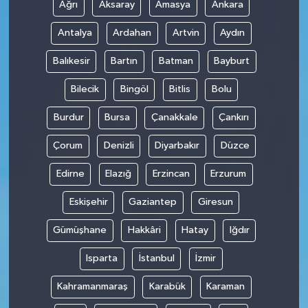
Ağrı
Aksaray
Amasya
Ankara
Antalya
Ardahan
Artvin
Aydın
Balıkesir
Bartın
Batman
Bayburt
Bilecik
Bingöl
Bitlis
Bolu
Burdur
Bursa
Çanakkale
Çankırı
Çorum
Denizli
Diyarbakır
Düzce
Edirne
Elazığ
Erzincan
Erzurum
Eskişehir
Gaziantep
Giresun
Gümüşhane
Hakkâri
Hatay
Iğdır
Isparta
İstanbul
İzmir
Kahramanmaraş
Karabük
Karaman