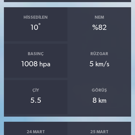
HISSEDILEN
NEM
°
10
%82
BASINÇ
RÜZGAR
1008
5
hpa
km/s
ÇIY
GÖRÜŞ
5.5
8
km
24 MART
25 MART