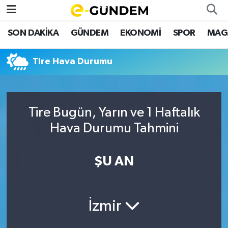
SON DAKİKA
GÜNDEM
EKONOMİ
SPOR
MAG
SON DAKİKA
Nöbetçi Eczaneler
Tire Hava Durumu
GÜNDEM
Hava Durumu
EKONOMİ
Namaz Vakitleri
Tire Bugün, Yarın ve 1 Haftalık
SPOR
Trafik Durumu
Hava Durumu Tahmini
MAGAZİN
Süper Lig Puan Durumu ve Fikstür
ŞU AN
SAĞLIK
Tüm Manşetler
TEKNOLOJİ
Son Dakika Haberleri
İzmir
Haber Arşivi