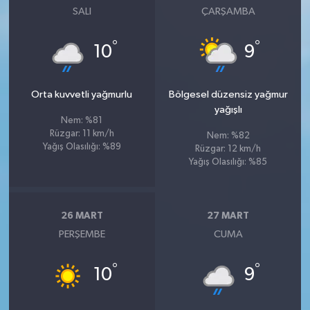
SALI
ÇARŞAMBA
°
°
10
9
Orta kuvvetli yağmurlu
Bölgesel düzensiz yağmur
yağışlı
Nem: %81
Rüzgar: 11 km/h
Nem: %82
Yağış Olasılığı: %89
Rüzgar: 12 km/h
Yağış Olasılığı: %85
26 MART
27 MART
PERŞEMBE
CUMA
°
°
10
9