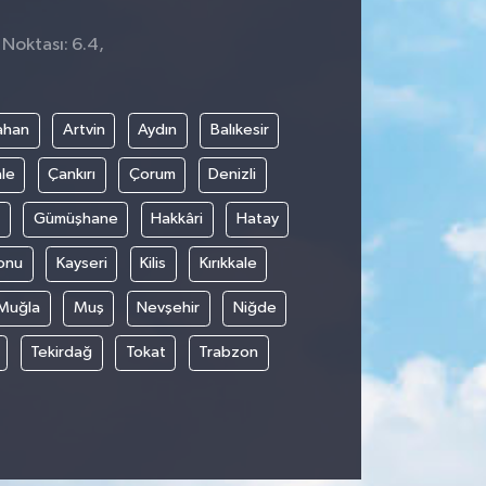
 Noktası: 6.4,
ahan
Artvin
Aydın
Balıkesir
le
Çankırı
Çorum
Denizli
Gümüşhane
Hakkâri
Hatay
onu
Kayseri
Kilis
Kırıkkale
Muğla
Muş
Nevşehir
Niğde
Tekirdağ
Tokat
Trabzon