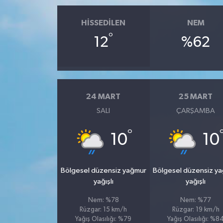
HISSEDILEN
NEM
°
12
%62
24 MART
25 MART
SALI
ÇARŞAMBA
°
10
10
Bölgesel düzensiz yağmur
Bölgesel düzensiz y
yağışlı
yağışlı
Nem: %78
Nem: %77
Rüzgar: 15 km/h
Rüzgar: 19 km/h
Yağış Olasılığı: %79
Yağış Olasılığı: %8