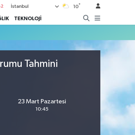
°
İstanbul
82
10
02
LIK
TEKNOLOJİ
19
18
19
%0
urumu Tahmini
23 Mart Pazartesi
10:45