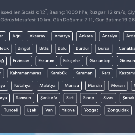
°
ssedilen Sıcaklık: 12
, Basınç: 1009 hPa, Rüzgar: 12 km/s, Çiy
Görüş Mesafesi: 10 km, Gün Doğumu: 7:11, Gün Batımı: 19:26
ar
Ağrı
Aksaray
Amasya
Ankara
Antalya
Ard
lecik
Bingöl
Bitlis
Bolu
Burdur
Bursa
Çanakka
ığ
Erzincan
Erzurum
Eskişehir
Gaziantep
Giresun
r
Kahramanmaraş
Karabük
Karaman
Kars
Kastam
nya
Kütahya
Malatya
Manisa
Mardin
Mersin
arya
Samsun
Şanlıurfa
Siirt
Sinop
Sivas
Şırnak
Tunceli
Uşak
Van
Yalova
Yozgat
Zonguldak