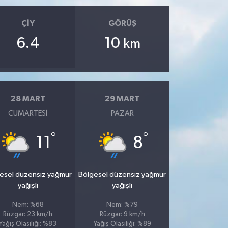
ÇIY
GÖRÜŞ
6.4
10
km
28 MART
29 MART
CUMARTESI
PAZAR
°
°
11
8
esel düzensiz yağmur
Bölgesel düzensiz yağmur
yağışlı
yağışlı
Nem: %68
Nem: %79
Rüzgar: 23 km/h
Rüzgar: 9 km/h
Yağış Olasılığı: %83
Yağış Olasılığı: %89