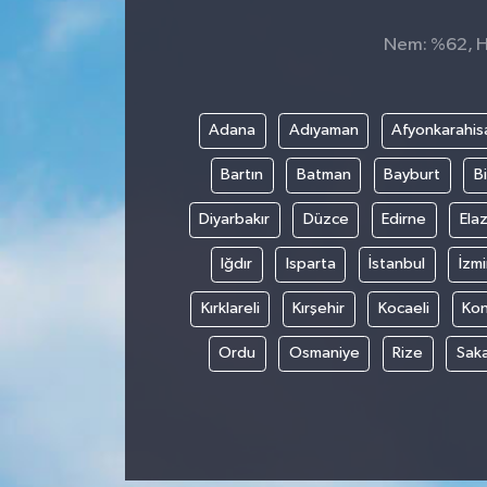
Nem: %62, Hi
Adana
Adıyaman
Afyonkarahis
Bartın
Batman
Bayburt
Bi
Diyarbakır
Düzce
Edirne
Elaz
Iğdır
Isparta
İstanbul
İzmi
Kırklareli
Kırşehir
Kocaeli
Ko
Ordu
Osmaniye
Rize
Sak