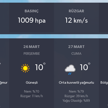
BASINÇ
RÜZGAR
1009
12
hpa
km/s
26 MART
27 MART
PERŞEMBE
CUMA
°
°
°
10
10
ağmur
Güneşli
Orta kuvvetli yağmurlu
Bölg
Nem: %70
Nem: %79
Rüzgar: 11 km/h
Rüzgar: 39 km/h
Yağış Olasılığı: %89
4