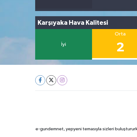
Karşıyaka Hava Kalitesi
Orta
2
İyi
e-gundemnet, yepyeni temasıyla sizleri buluştururke